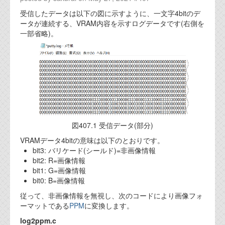
代表ご挨拶
受信したデータは以下の図に示すように、一文字4bitのデ
ータが連続する、VRAM内容を示すログデータです(右側を
オフィス
一部省略)。
実績
ブログ
機能安全ブログ
設計ブログ
図407.1 受信データ(部分)
テクノロジ
VRAMデータ4bitの意味は以下のとおりです。
bit3: バリケード(シールド)=非画像情報
bit2: R=画像情報
外部投稿記事
bit1: G=画像情報
bit0: B=画像情報
ブログテーマ
従って、非画像情報を無視し、次のコードにより画像フォ
ーマットである
PPM
に変換します。
技術文書
ご希望の方は、お問い合わせページから
log2ppm.c