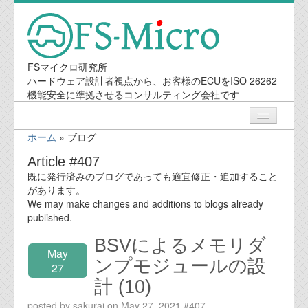
FSマイクロ研究所
ハードウェア設計者視点から、お客様のECUをISO 26262
機能安全に準拠させるコンサルティング会社です
ホーム
»
ブログ
ニュース
Article #407
既に発行済みのブログであっても適宜修正・追加すること
業務内容
があります。
We may make changes and additions to blogs already
published.
機能安全コンサルティング
BSVによるメモリダ
May
会社案内
ンプモジュールの設
27
計 (10)
会社概要
posted by sakurai on May 27, 2021 #407