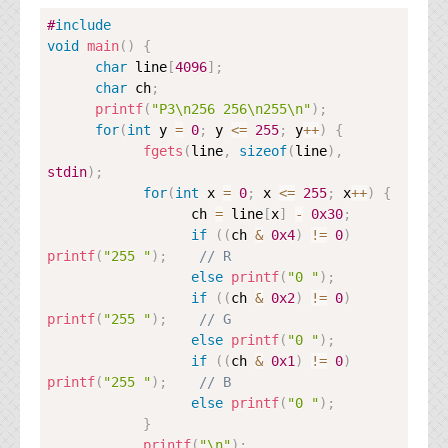
資料閲覧パスワードをお問い合わせ頂き
ログインをお願い致します。アカウント
Copy
#
include
名は"opendocument"です。
void
main
(
)
{
char
 line
[
4096
]
;
機能安全用語集
char
 ch
;
printf
(
"P3\n256 256\n255\n"
)
;
設計用語集
for
(
int
 y 
=
0
;
 y 
<=
255
;
 y
++
)
{
fgets
(
line
,
sizeof
(
line
)
,
オンラインショップ
stdin
)
;
for
(
int
 x 
=
0
;
 x 
<=
255
;
 x
++
)
{
                  ch 
=
 line
[
x
]
-
0x30
;
お問い合わせ
if
(
(
ch 
&
0x4
)
!=
0
)
printf
(
"255 "
)
;
// R
else
printf
(
"0 "
)
;
FAQ
if
(
(
ch 
&
0x2
)
!=
0
)
お問い合わせフォーム
printf
(
"255 "
)
;
// G
else
printf
(
"0 "
)
;
if
(
(
ch 
&
0x1
)
!=
0
)
printf
(
"255 "
)
;
// B
else
printf
(
"0 "
)
;
}
printf
(
"\n"
)
;