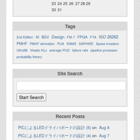
23
24
25
26
27
28
29
30
31
Tags
Design
ISO 26262
AI
BSV
FPGA
2nd Edition
FM-7
FTA
PMHF
PMHF derivation
PUA
RAMS
SAPHIRE
Space invaders
Ultra96
Vivado HLx
average PUD
failure rate
pipeline processor
probability theory
Site Search
Recent Posts
PICによるLEDドライバボードの設計 (5)
on
Aug 8
PICによるLEDドライバボードの設計 (4)
on
Aug 7