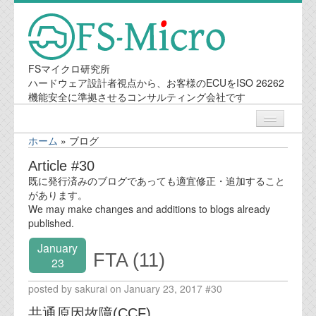
FSマイクロ研究所
ハードウェア設計者視点から、お客様のECUをISO 26262
機能安全に準拠させるコンサルティング会社です
ホーム
»
ブログ
ニュース
Article #30
既に発行済みのブログであっても適宜修正・追加すること
業務内容
があります。
We may make changes and additions to blogs already
published.
機能安全コンサルティング
January
FTA (11)
会社案内
23
posted by sakurai on January 23, 2017 #30
会社概要
共通原因故障(CCF)