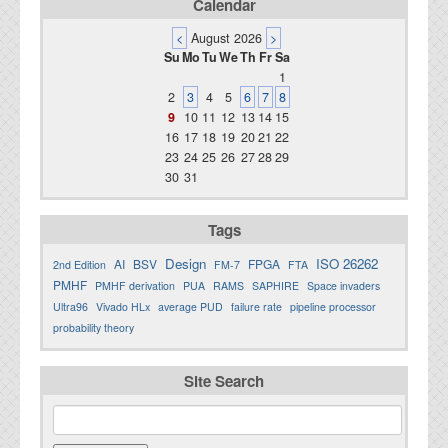
Calendar
<
August 2026
>
Su
Mo
Tu
We
Th
Fr
Sa
1
2
3
4
5
6
7
8
9
10
11
12
13
14
15
16
17
18
19
20
21
22
23
24
25
26
27
28
29
30
31
Tags
Design
ISO 26262
AI
BSV
FPGA
2nd Edition
FM-7
FTA
PMHF
PMHF derivation
PUA
RAMS
SAPHIRE
Space invaders
Ultra96
Vivado HLx
average PUD
failure rate
pipeline processor
probability theory
Site Search