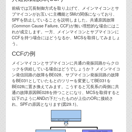
代表ご挨拶
前稿では冗長制御方式を取り上げて、メインマイコンとサ
ブマイコンがお互いに主機能とSMの関係になっており、
オフィス
SPFを防止していることを説明しました。共通原因故障
(Common Cause Failure, CCF)が無い理想的な場合にはこ
実績
れが成立します。一方、メインマイコンとサブマイコンに
CCFを持つ場合にはどうなるか、MCSを取得してみましょ
ブログ
う。
CCFの例
機能安全ブログ
メインマイコンとサブマイコンに共通の発振回路からクロ
ックを供給している場合はどうでしょうか？ メインマイコ
設計ブログ
ン発信回路の故障をBE028、サブマイコン発振回路の故障
をBE031としていたもとのツリーを変更してBE031を
テクノロジ
BE028に置き換えてみます。こうすると冗長系の両側に共
通の故障原因BE028を持つことになり、MCSを取得すると
外部投稿記事
以下のようにANDの下だったものが上位のORに接続さ
れ、SPFの原因となります(図29.1)。
ブログテーマ
技術文書
ご希望の方は、お問い合わせページから