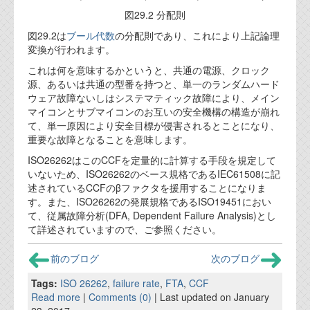
図29.2 分配則
図29.2は
ブール代数
の分配則であり、これにより上記論理
変換が行われます。
これは何を意味するかというと、共通の電源、クロック
源、あるいは共通の型番を持つと、単一のランダムハード
ウェア故障ないしはシステマティック故障により、メイン
マイコンとサブマイコンのお互いの安全機構の構造が崩れ
て、単一原因により安全目標が侵害されるとことになり、
重要な故障となることを意味します。
ISO26262はこのCCFを定量的に計算する手段を規定して
いないため、ISO26262のベース規格であるIEC61508に記
述されているCCFのβファクタを援用することになりま
す。また、ISO26262の発展規格であるISO19451におい
て、従属故障分析(DFA, Dependent Failure Analysis)とし
て詳述されていますので、ご参照ください。
前のブログ
次のブログ
Tags:
ISO 26262
,
failure rate
,
FTA
,
CCF
Read more
|
Comments (0)
| Last updated on January