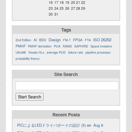
16
17
18
19
20
21
22
23
24
25
26
27
28
29
30
31
Tags
Design
ISO 26262
AI
BSV
FPGA
2nd Edition
FM-7
FTA
PMHF
PMHF derivation
PUA
RAMS
SAPHIRE
Space invaders
Ultra96
Vivado HLx
average PUD
failure rate
pipeline processor
probability theory
Site Search
Recent Posts
PICによるLEDドライバボードの設計 (5)
on
Aug 8