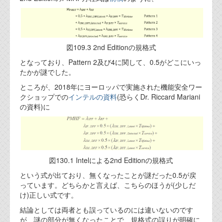
代表ご挨拶
オフィス
図109.3 2nd Editionの規格式
実績
となっており、Pattern 2及び4に関して、0.5がどこにいっ
ブログ
たかが謎でした。
ところが、2018年にヨーロッパで実施された機能安全ワー
クショップでの
インテルの資料
(恐らくDr. Riccard Mariani
機能安全ブログ
の資料)に
設計ブログ
テクノロジ
図130.1 Intelによる2nd Editionの規格式
外部投稿記事
という式が出ており、無くなったことが謎だった0.5が戻
ブログテーマ
っています。どちらかと言えば、こちらのほうが(少しだ
け)正しい式です。
技術文書
結論としては両者とも誤っているのには違いないのです
ご希望の方は、お問い合わせページから
が、謎の部分が無くなったことで、規格式の誤りが明確に