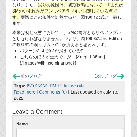
資料閲覧パスワードをお問い合わせ頂き
なりました。
誤りの原因は、初期状態において、IFまたは
ログインをお願い致します。アカウント
SMのいずれかがアンリペアラブルと固定している点で
名は"opendocument"です。
す。
実際にこの条件で計算すると、図130.1の式と一致し
ます。
機能安全用語集
本来は初期状態においてIF、SMの両方ともリペアラブル
としなければなりません。つまり、図109.3の2nd Edition
設計用語集
の規格式の誤りは以下の2か所あると思われます。
パターン2, 4で0.5が消えている件
オンラインショップ
こちらのほうが重大ですが、$\img[-1.35em]
{/images/withinseminar.png}$
お問い合わせ
前のブログ
次のブログ
Tags:
ISO 26262
,
PMHF
,
failure rate
FAQ
Read more
|
Comments (0)
| Last updated on July 13,
2022
お問い合わせフォーム
Leave a Comment
Name