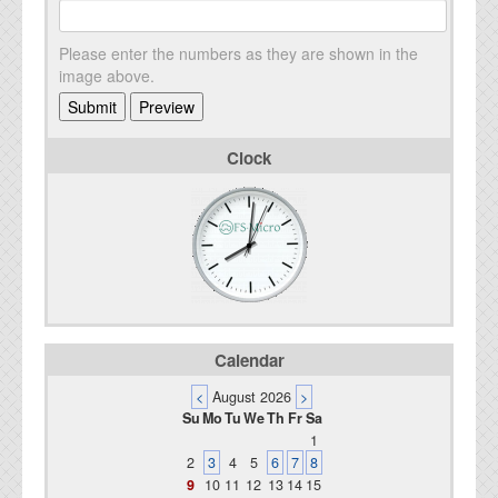
Please enter the numbers as they are shown in the
image above.
Clock
Calendar
<
August 2026
>
Su
Mo
Tu
We
Th
Fr
Sa
1
2
3
4
5
6
7
8
9
10
11
12
13
14
15