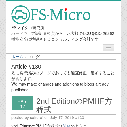
FSマイクロ研究所
ハードウェア設計者視点から、お客様のECUをISO 26262
機能安全に準拠させるコンサルティング会社です
ホーム
»
ブログ
ニュース
Article #130
既に発行済みのブログであっても適宜修正・追加すること
業務内容
があります。
We may make changes and additions to blogs already
published.
機能安全コンサルティング
2nd EditionのPMHF方
July
会社案内
17
程式
posted by sakurai on July 17, 2019 #130
会社概要
2nd EditionのPMHF方程式は
前稿
のように、