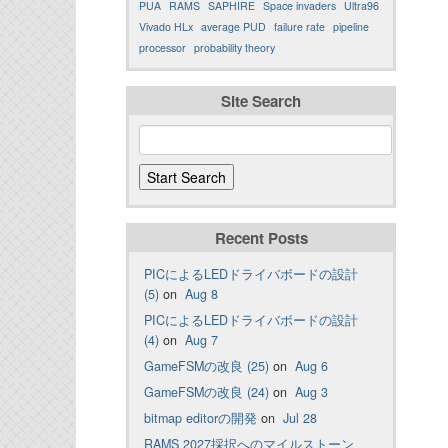
PUA
RAMS
SAPHIRE
Space invaders
Ultra96
Vivado HLx
average PUD
failure rate
pipeline
processor
probability theory
Site Search
Recent Posts
PICによるLEDドライバボードの設計
(5)
on
Aug 8
PICによるLEDドライバボードの設計
(4)
on
Aug 7
GameFSMの改良 (25)
on
Aug 6
GameFSMの改良 (24)
on
Aug 3
bitmap editorの開発
on
Jul 28
RAMS 2027採択へのマイルストーン