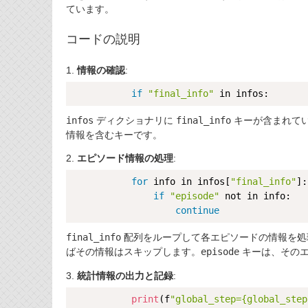
ています。
コードの説明
1.
情報の確認
:
if
"final_info"
ディクショナリに
キーが含まれて
infos
final_info
情報を含むキーです。
2.
エピソード情報の処理
:
for
 info in infos[
"final_info"
]:

if
"episode"
 not in info:

continue
配列をループして各エピソードの情報を処
final_info
ばその情報はスキップします。
キーは、そのエ
episode
3.
統計情報の出力と記録
:
print
(f
"global_step={global_step