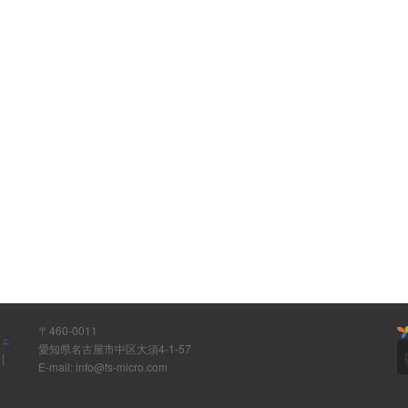
〒460-0011
ウェ
愛知県名古屋市中区大須4-1-57
ト
|
E-mail: info@fs-micro.com