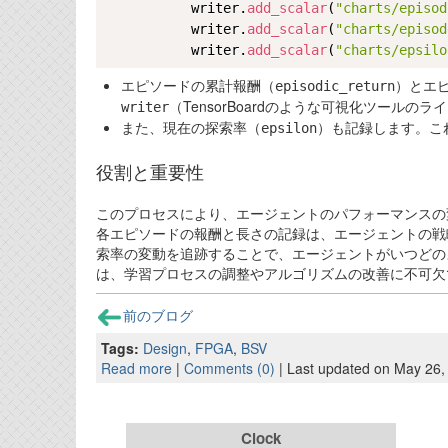
           writer.
add_scalar
(
"charts/episod
           writer.
add_scalar
(
"charts/episod
           writer.
add_scalar
(
"charts/epsilo
エピソードの累計報酬（
）とエ
episodic_return
（TensorBoardのような可視化ツール
writer
また、現在の探索率（
）も記録します。こ
epsilon
役割と重要性
このプロセスにより、エージェントのパフォーマンスの
各エピソードの報酬と長さの記録は、エージェントの戦
索率の変動を追跡することで、エージェントがいつどの
は、学習プロセスの調整やアルゴリズムの改善に不可欠
前のブログ
Tags:
Design
,
FPGA
,
BSV
Read more
|
Comments (0)
| Last updated on May 26,
Clock