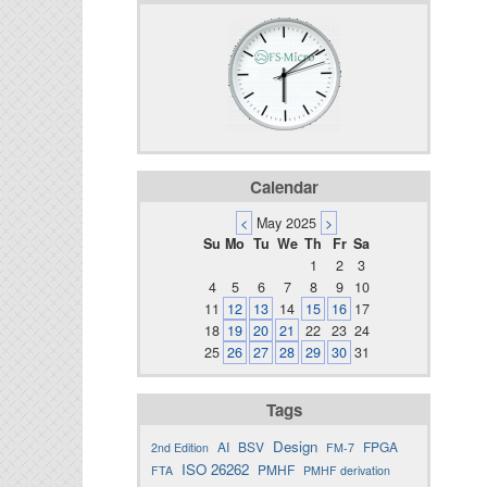
Calendar
<
May 2025
>
Su
Mo
Tu
We
Th
Fr
Sa
1
2
3
4
5
6
7
8
9
10
11
12
13
14
15
16
17
18
19
20
21
22
23
24
25
26
27
28
29
30
31
Tags
Design
AI
BSV
FPGA
2nd Edition
FM-7
ISO 26262
PMHF
FTA
PMHF derivation