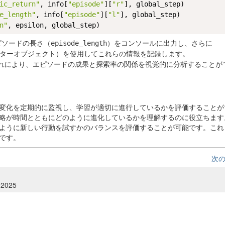
ic_return"
, info[
"episode"
][
"r"
], global_step)

e_length"
, info[
"episode"
][
"l"
], global_step)

n"
ピソードの長さ（
）をコンソールに出力し、さらに
episode_length
のライターオブジェクト）を使用してこれらの情報を記録します。
れにより、エピソードの成果と探索率の関係を視覚的に分析することが
変化を定期的に監視し、学習が適切に進行しているかを評価することが
略が時間とともにどのように進化しているかを理解するのに役立ちます
ように新しい行動を試すかのバランスを評価することが可能です。これ
です。
次
 2025