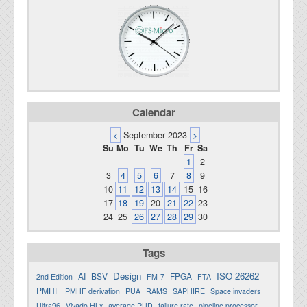
Calendar
<
September 2023
>
Su
Mo
Tu
We
Th
Fr
Sa
1
2
3
4
5
6
7
8
9
10
11
12
13
14
15
16
17
18
19
20
21
22
23
24
25
26
27
28
29
30
Tags
Design
ISO 26262
AI
BSV
FPGA
2nd Edition
FM-7
FTA
PMHF
PMHF derivation
PUA
RAMS
SAPHIRE
Space invaders
Ultra96
Vivado HLx
average PUD
failure rate
pipeline processor