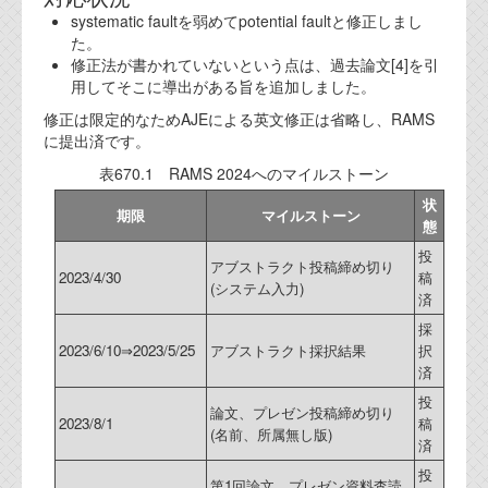
資料閲覧パスワードをお問い合わせ頂き
systematic faultを弱めてpotential faultと修正しまし
ログインをお願い致します。アカウント
た。
名は"opendocument"です。
修正法が書かれていないという点は、過去論文[4]を引
用してそこに導出がある旨を追加しました。
機能安全用語集
修正は限定的なためAJEによる英文修正は省略し、RAMS
設計用語集
に提出済です。
表670.1 RAMS 2024へのマイルストーン
オンラインショップ
状
期限
マイルストーン
態
お問い合わせ
投
アブストラクト投稿締め切り
2023/4/30
稿
(システム入力)
済
FAQ
採
お問い合わせフォーム
2023/6/10⇒2023/5/25
アブストラクト採択結果
択
済
投
論文、プレゼン投稿締め切り
2023/8/1
稿
(名前、所属無し版)
済
投
第1回論文、プレゼン資料査読