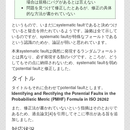
場合は規格にバグがあるとは言えない
代表ご挨拶
問題を見つけて修正したとあるが、修正の具体
的な方法が書かれていない
オフィス
というもので、いまだにsystematic faultであると決めつけ
実績
ていると疑念を持たれているようです。論拠は全て示して
いるのですが、systematic faultが特殊なフォールトである
ブログ
という認識のためか、論証が弱いと思われています。
本来systematic faultは偶然に発現するランダムフォールト
とは異なり、必ず発現する類のバグです。ところが、どう
機能安全ブログ
してもその点に納得されないため、systematic faultを弱め
設計ブログ
てpotential faultと修正しました。
タイトル
テクノロジ
タイトルもそれに合わせてpotential faultとします。
Identifying and Rectifying the Potential Faults in the
外部投稿記事
Probabilistic Metric (PMHF) Formula in ISO 26262
ブログテーマ
また、修正法が書かれていないという指摘はそのとおりで
あるため、過去論文[4]を引用してそこに導出がある旨を追
技術文書
加しました。
ご希望の方は、お問い合わせページから
対応状況