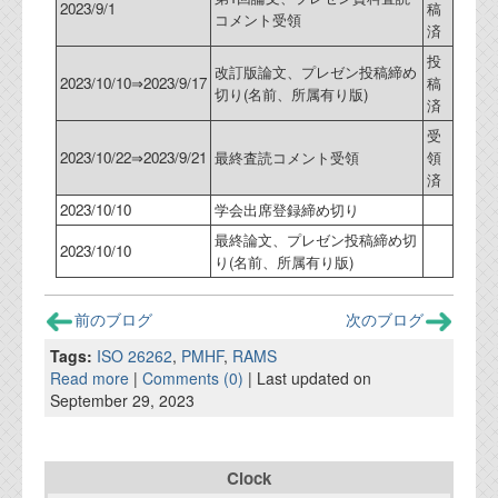
2023/9/1
稿
コメント受領
済
投
改訂版論文、プレゼン投稿締め
2023/10/10⇒2023/9/17
稿
切り(名前、所属有り版)
済
受
2023/10/22⇒2023/9/21
最終査読コメント受領
領
済
2023/10/10
学会出席登録締め切り
最終論文、プレゼン投稿締め切
2023/10/10
り(名前、所属有り版)
前のブログ
次のブログ
Tags:
ISO 26262
,
PMHF
,
RAMS
Read more
|
Comments (0)
| Last updated on
September 29, 2023
Clock