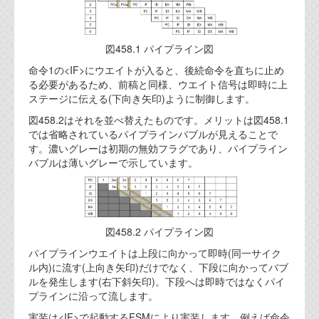
代表ご挨拶
オフィス
図458.1 パイプライン図
実績
命令1の<IF>にウエイトが入ると、後続命令を直ちに止め
る必要があるため、前稿と同様、ウエイト信号は即時に上
ブログ
ステージに伝える(下向き矢印)ように制御します。
図458.2はそれを並べ替えたものです。メリットは図458.1
では省略されているパイプラインバブルが見えることで
機能安全ブログ
す。濃いグレーは初期の無効フラグであり、パイプライン
バブルは薄いグレーで示しています。
設計ブログ
テクノロジ
図458.2 パイプライン図
外部投稿記事
パイプラインウエイトは上段に向かって即時(同一サイク
ブログテーマ
ル内)に流す(上向き矢印)だけでなく、下段に向かってバブ
ルを発生します(右下斜矢印)。下段へは即時ではなくパイ
技術文書
プラインに沿って流します。
ご希望の方は、お問い合わせページから
実装は<IF>で起動するFSMにより実装します。例えば命令