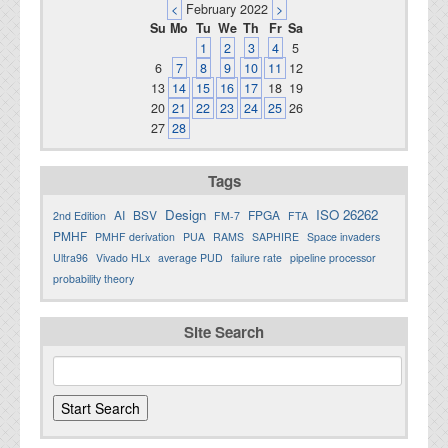
<
February 2022
>
Su
Mo
Tu
We
Th
Fr
Sa
1
2
3
4
5
6
7
8
9
10
11
12
13
14
15
16
17
18
19
20
21
22
23
24
25
26
27
28
Tags
Design
ISO 26262
AI
BSV
FPGA
2nd Edition
FM-7
FTA
PMHF
PMHF derivation
PUA
RAMS
SAPHIRE
Space invaders
Ultra96
Vivado HLx
average PUD
failure rate
pipeline processor
probability theory
Site Search