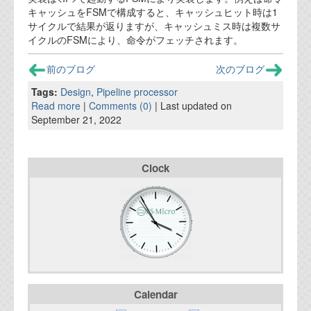
資料閲覧パスワードをお問い合わせ頂き
キャッシュをFSMで構成すると、キャッシュヒット時は1
ログインをお願い致します。アカウント
サイクルで結果が返りますが、キャッシュミス時は複数サ
名は"opendocument"です。
イクルのFSMにより、命令がフェッチされます。
機能安全用語集
前のブログ
次のブログ
設計用語集
Tags:
Design
,
Pipeline processor
Read more
|
Comments (0)
| Last updated on
オンラインショップ
September 21, 2022
お問い合わせ
Clock
FAQ
お問い合わせフォーム
Calendar