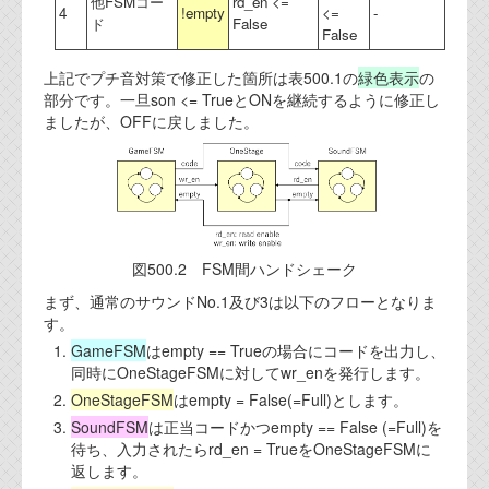
他FSMコー
rd_en <=
4
!empty
<=
-
ド
False
False
上記でプチ音対策で修正した箇所は表500.1の
緑色表示
の
部分です。一旦son <= TrueとONを継続するように修正し
ましたが、OFFに戻しました。
図500.2 FSM間ハンドシェーク
まず、通常のサウンドNo.1及び3は以下のフローとなりま
す。
GameFSM
はempty == Trueの場合にコードを出力し、
同時にOneStageFSMに対してwr_enを発行します。
OneStageFSM
はempty = False(=Full)とします。
SoundFSM
は正当コードかつempty == False (=Full)を
待ち、入力されたらrd_en = TrueをOneStageFSMに
返します。