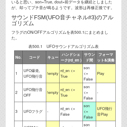
資料閲覧パスワードをお問い合わせ頂き
いると思い、son=True, dout=前データを継続としました
ログインをお願い致します。アカウント
が、却ってプチ音が鳴るようです。波形は再修正後です。
名は"opendocument"です。
サウンドFSM(UFO音チャネル#3)のアル
ゴリズム
機能安全用語集
フラグのON/OFFアルゴリズムを表500.1にまとめまし
設計用語集
た。
表500.1 UFOサウンドアルゴリズム表
オンラインショップ
ハンドシェ
サウン
フォーマ
No.
コード
キュー
ーク(rd_en )
ド間
ット&演奏
お問い合わせ
son
UFO爆発,
rd_en <=
1
!empty
<=
Play
UFO飛行音
True
False
FAQ
son
UFO飛行音
rd_en <=
お問い合わせフォーム
2
!empty
<=
-
OFF
True
False
son
rd_en <=
UFO飛行
3
UFOフラグ
-
<=
False
音Play
False
son