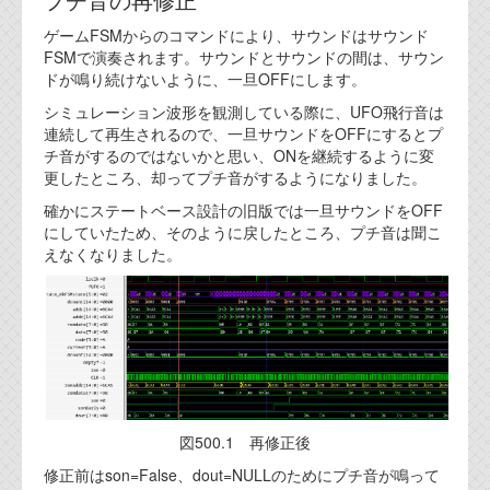
プチ音の再修正
代表ご挨拶
ゲームFSMからのコマンドにより、サウンドはサウンド
FSMで演奏されます。サウンドとサウンドの間は、サウン
オフィス
ドが鳴り続けないように、一旦OFFにします。
実績
シミュレーション波形を観測している際に、UFO飛行音は
連続して再生されるので、一旦サウンドをOFFにするとプ
ブログ
チ音がするのではないかと思い、ONを継続するように変
更したところ、却ってプチ音がするようになりました。
確かにステートベース設計の旧版では一旦サウンドをOFF
機能安全ブログ
にしていたため、そのように戻したところ、プチ音は聞こ
えなくなりました。
設計ブログ
テクノロジ
外部投稿記事
ブログテーマ
図500.1 再修正後
技術文書
ご希望の方は、お問い合わせページから
修正前はson=False、dout=NULLのためにプチ音が鳴って