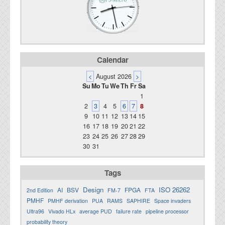
Calendar
<
August 2026
>
Su
Mo
Tu
We
Th
Fr
Sa
1
2
3
4
5
6
7
8
9
10
11
12
13
14
15
16
17
18
19
20
21
22
23
24
25
26
27
28
29
30
31
Tags
Design
ISO 26262
AI
BSV
FPGA
2nd Edition
FM-7
FTA
PMHF
PMHF derivation
PUA
RAMS
SAPHIRE
Space invaders
Ultra96
Vivado HLx
average PUD
failure rate
pipeline processor
probability theory