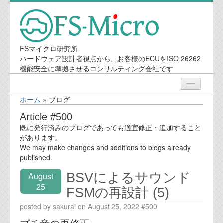
FSマイクロ研究所
ハードウェア設計者視点から、お客様のECUをISO 26262
機能安全に準拠させるコンサルティング会社です
ホーム
»
ブログ
ニュース
Article #500
既に発行済みのブログであっても適宜修正・追加すること
業務内容
があります。
We may make changes and additions to blogs already
published.
機能安全コンサルティング
BSVによるサウンド
August
会社案内
25
FSMの再設計 (5)
posted by sakurai on August 25, 2022 #500
会社概要