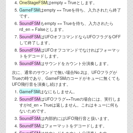
OneStageFSM
はempty = Trueとします。
GameFSM
はempty == Trueを待ち、入力されたら終了
です。
SoundFSM
もempty == Trueを待ち、入力されたら
rd_en = Falseとします。
SoundFSM
はUFOオフコマンドならUFOフラグをOFF
して終了します。
SoundFSM
はUFOオフコマンドでなければフォーマッ
トをデコードします。
SoundFSM
はサウンドをカウント分演奏します。
次に、通常のサウンドで無い場合No.2は、UFOフラグが
Trueの時であり、GameFSMのコードがキューに無くても
UFO飛行音を演奏し続けます。
GameFSM
はなにもしません。
SoundFSM
はUFOフラグ==Trueの場合には、実行しま
すがrd_en = Trueは返しません。これはキューに何も
ないためです。
SoundFSM
は内部的にはUFO飛行音と扱います。
SoundFSM
はフォーマットをデコードします。