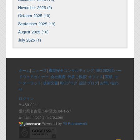
November 2025 (2)
October 2025 (10)
September 2025 (19)
August 2025 (10)
July 2025 (1)
ホーム
|
ニュース
|
機能安全コンサルティング
|
ISO 26262ハー
ドウェアセミナー
|
会社概要
|
代表ご挨拶
|
オフィス
|
実績
|
モ
ーターヨット
|
技術文書
|
ISOブログ
|
設計ブログ
|
お問い合わ
せ
ログイン
〒460-0011
愛知県名古屋市中区大須4-1-57
E-mail: info@fs-micro.com
Powered by
Yii Framework
.