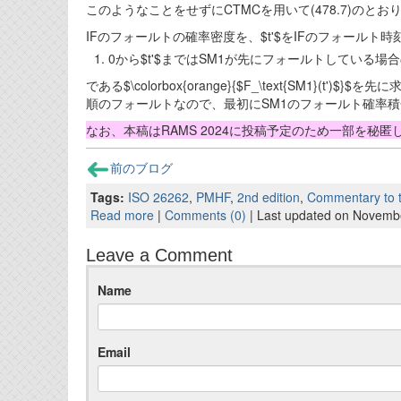
このようなことをせずにCTMCを用いて(478.7)のとお
IFのフォールトの確率密度を、$t'$をIFのフォール
0から$t'$まではSM1が先にフォールトしている場
である$\colorbox{orange}{$F_\text{SM1
順のフォールトなので、最初にSM1のフォールト確率
なお、本稿はRAMS 2024に投稿予定のため一部を秘
前のブログ
Tags:
ISO 26262
,
PMHF
,
2nd edition
,
Commentary to t
Read more
|
Comments (0)
| Last updated on Novemb
Leave a Comment
Name
Email