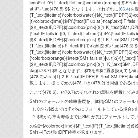
\cdot\int_0^{T_\text{lifetime}}\colorbox{orange}{$\Pr\{\text{
at }t'\} \tag{478.5} $$ となります。それぞれに
(66.4)
を適用
{T_\text{lifetime}}\colorbox{water}{$K_\text{IF,DPF}$}\c
(t)\colorbox{lime}{$\Pr\{\text{IF up at }t\cap\text{IF fails 
{$K_\text{IF,DPF}$}\colorbox{pink}{$(1-K_\text{SM1,DPF})$
{\text{IF fails in }[0, T_\text{lifetime})\}-\Pr\{\text{IF fail
{$K_\text{IF,DPF}$}\colorbox{pink}{$(1-K_\text{SM1,DPF})
(T_\text{lifetime})-F_\text{IF}(t)\right]$}dt\\ \tag{4
{T_\text{lifetime}}\colorbox{water}{$K_\text{IF,DPF}$}\c
{\colorbox{orange}{$\text{SM1 fails in }[0, t')$}\}f_\text{I
{$K_\text{IF,DPF}$}\colorbox{pink}{$(1- K_\text{SM1,DPF}
\tag{478.7} $$ となります。$t'$を$t$に置き換えても
(478.7)=\frac{1}{2}K_\text{IF,DPF}K_\text{SM,DPF}\
致します。従って元の(478.1)と(478.2)は同値である
ここで(478.6)、(478.7)のそれぞれの意味を解析してみ
SM1のフォールトの確率密度を、$t$をSM1のフォー
0から$t$まではIFが先にフォールトしている場合の
$t$から車両寿命まではSM1が先にフォールトしてい
の合計$\colorbox{lime}{$F_\text{IF}(T_\text{life
SM1⇒IFの順のDPF確率が求まります。