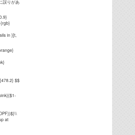
に誤りがあ
0.9}
}{rgb}
ls in }[t,
{orange}
nk}
ag{478.2} $$
ink}{$1-
DPF})$}\\
up at