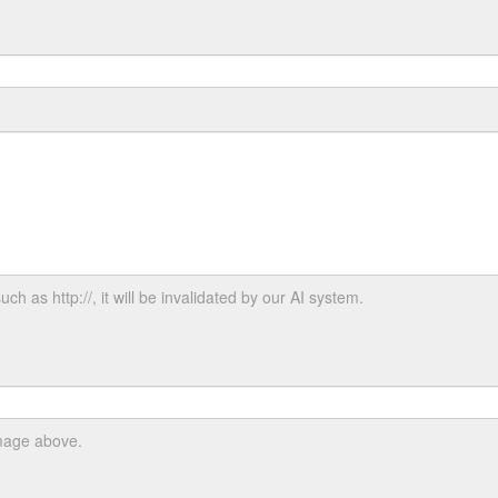
uch as http://, it will be invalidated by our AI system.
image above.