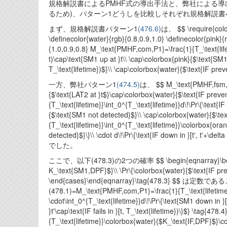
規格解説書によるPMHF式の導出手法と、弊社による導
るため)、パターン1どうしを比較しそれぞれ規格解説書=c
まず、規格解説書パターン1
(476.6)
は、 $$ \require{color
\definecolor{water}{rgb}{0.8,0.9,1.0} \definecolor{pink}{
{1.0,0.9,0.8} M_\text{PMHF,com,P1}=\frac{1}{T_\text{lifet
t)\cap\text{SM1 up at }t\\ \cap\colorbox{pink}{$\text{SM1 u
T_\text{lifetime})$}\\ \cap\colorbox{water}{$\text{IF pre
一方、弊社パターン1
(474.5)
は、 $$ M_\text{PMHF,fsm,P1}=
{$\text{LAT2 at }t$}\cap\colorbox{water}{$\text{IF prevented
{T_\text{lifetime}}\int_0^{T_\text{lifetime}}d\!\Pr\{\text
{$\text{SM1 not detected}$}\\ \cap\colorbox{water}{$\text{I
{T_\text{lifetime}}\int_0^{T_\text{lifetime}}\colorbox{ora
detected}$}\}\\ \cdot d\!\Pr\{\text{IF down in }[t', t'+\del
でした。
ここで、以下(478.3)の2つの確率 $$ \begin{eqnarray}\begin{cas
K_\text{SM1,DPF}$}\\ \Pr\{\colorbox{water}{$\text{IF pr
\end{cases}\end{eqnarray}\tag{478.3} $$ 
(478.1)=M_\text{PMHF,com,P1}=\frac{1}{T_\text{lifetime
\cdot\int_0^{T_\text{lifetime}}d\!\Pr\{\text{SM1 down in }[
}t'\cap\text{IF fails in }[t, T_\text{lifetime})\}$} \
{T_\text{lifetime}}\colorbox{water}{$K_\text{IF,DPF}$}\