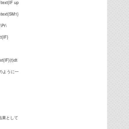
p\text{IF up
_\text{SM1}
\Pr\
t{IF}
t{IF}(t)dt
$ と、このように一
引けば、結果として