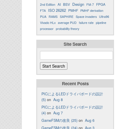
Design
AI
BSV
FPGA
2nd Edition
FM-7
ISO 26262
PMHF
FTA
PMHF derivation
PUA
RAMS
SAPHIRE
Space invaders
Ultra96
Vivado HLx
average PUD
failure rate
pipeline
processor
probability theory
Site Search
Recent Posts
PICによるLEDドライバボードの設計
(5)
on
Aug 8
PICによるLEDドライバボードの設計
(4)
on
Aug 7
GameFSMの改良 (25)
on
Aug 6
GameFSMの改良 (24)
on
Aug 3