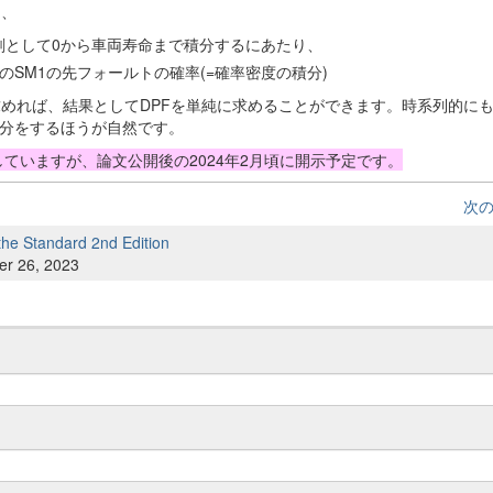
り、
ト時刻として0から車両寿命まで積分するにあたり、
合のSM1の先フォールトの確率(=確率密度の積分)
}(t')$}$を先に求めれば、結果としてDPFを単純に求めることができます。時系列的にも
積分をするほうが自然です。
匿していますが、論文公開後の2024年2月頃に開示予定です。
次
he Standard 2nd Edition
er 26, 2023