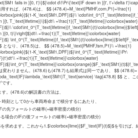
SM1 fails in }[0, t')\}$}\cdot d\!\Pr\{\text{IF down in }[t', t'+\delta t')\ca
すれば、(478.4)は、 $$ (478.4)=M_\text{PMHF,com,P1}=\frac{1}
olorbox{pink}{$(1-K_\text{SM1,DPF})$}\\ \cdot\int_0^{T_\text{lifetime}}f
in }[t, T_\text{lifetime})\}$}dt\\ =\frac{1}{T_\text{lifetime}}\colorbox{water}
}\\ \cdot\int_0^{T_\text{lifetime}}f_\text{SM1}(t)\colorbox{lime}{$\left[
s in }[0, t)\}\right]$}dt\\ =\frac{1}{T_\text{lifetime}}\colorbox{water}
$} \int_0^{T_\text{lifetime}}f_\text{SM1}(t)\colorbox{lime}{$\left[F_\tex
78.6} $$ となり、(478.5)は、 $$ (478.5)=M_\text{PMHF,fsm,P1}\\ =\frac{1}
olorbox{pink}{$(1-K_\text{SM1,DPF})$}\int_0^{T_\text{lifetime}}\Pr\
F}(t')dt'\\ =\frac{1}{T_\text{lifetime}}\colorbox{water}
)$}\int_0^{T_\text{lifetime}}\colorbox{orange}{$F_\text{SM1}(t)$}f_\tex
値は変わりません。(478.6)も(478.7)も結果式は同一であり、 $$ (478.6)=
lambda_\text{IF}\lambda_\text{SM1}T_\text{service} \tag{478.8} $
はずです。
ます。(478.6)の解説書の方法は、
ルト時刻として0から車両寿命まで積分するにあたり、
IFの先フォールトの確率(=確率密度の積分)
る場合のIFの後フォールトの確率(=確率密度の積分)
time})$}$を求めます。これから1.$\colorbox{lime}{$F_\text{IF}(t)$}$を