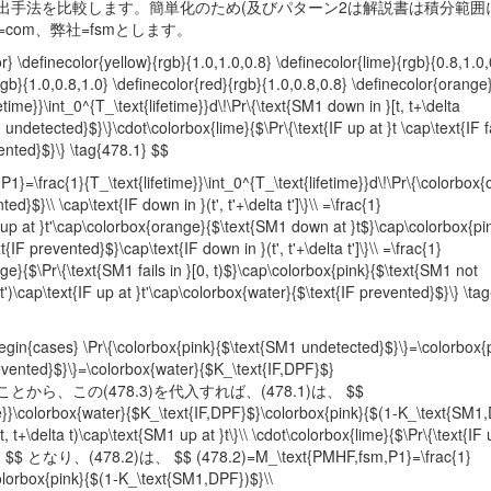
出手法を比較します。簡単化のため(及びパターン2は解説書は積分範囲
om、弊社=fsmとします。
} \definecolor{yellow}{rgb}{1.0,1.0,0.8} \definecolor{lime}{rgb}{0.8,1.0,
rgb}{1.0,0.8,1.0} \definecolor{red}{rgb}{1.0,0.8,0.8} \definecolor{orange
ime}}\int_0^{T_\text{lifetime}}d\!\Pr\{\text{SM1 down in }[t, t+\delta
ndetected}$}\}\cdot\colorbox{lime}{$\Pr\{\text{IF up at }t \cap\text{IF fai
vented}$}\} \tag{478.1} $$
\frac{1}{T_\text{lifetime}}\int_0^{T_\text{lifetime}}d\!\Pr\{\colorbox
}$}\\ \cap\text{IF down in }(t', t'+\delta t']\}\\ =\frac{1}
{IF up at }t'\cap\colorbox{orange}{$\text{SM1 down at }t$}\cap\colorbox{pi
F prevented}$}\cap\text{IF down in }(t', t'+\delta t']\}\\ =\frac{1}
nge}{$\Pr\{\text{SM1 fails in }[0, t)$}\cap\colorbox{pink}{$\text{SM1 not
ta t')\cap\text{IF up at }t'\cap\colorbox{water}{$\text{IF prevented}$}\} \t
es} \Pr\{\colorbox{pink}{$\text{SM1 undetected}$}\}=\colorbox{p
evented}$}\}=\colorbox{water}{$K_\text{IF,DPF}$}
は定数であることから、この(478.3)を代入すれば、(478.1)は、 $$
}}\colorbox{water}{$K_\text{IF,DPF}$}\colorbox{pink}{$(1-K_\text{SM1,
t, t+\delta t)\cap\text{SM1 up at }t\}\\ \cdot\colorbox{lime}{$\Pr\{\text{IF 
tag{478.4} $$ となり、(478.2)は、 $$ (478.2)=M_\text{PMHF,fsm,P1}=\frac{1}
colorbox{pink}{$(1-K_\text{SM1,DPF})$}\\