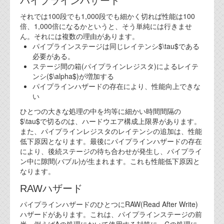
パイプラインハザード
代表ご挨拶
それでは100段でも1,000段でも細かく切れば性能は100
倍、1,000倍になるかというと、そう単純には行きませ
オフィス
ん。それには複数の理由があります。
パイプラインステージは同じレイテンシ$\tau$である
実績
必要がある。
ステージ間の箱(パイプラインレジスタ)によるレイテ
ブログ
ンシ($\alpha$)が増加する
パイプラインハザードの存在により、性能向上できな
い
機能安全ブログ
ひとつの大きな処理の中を均等に細かい時間間隔の
設計ブログ
$\tau$で切るのは、ハードウエア構成上限界があります。
また、パイプラインレジスタのレイテンシの追加は、性能
テクノロジ
低下原因となります。最後にパイプラインハザードの存在
により、後続ステージの待ち合わせが発生し、パイプライ
ン中に隙間(バブル)が生まれます。これも性能低下原因と
外部投稿記事
なります。
ブログテーマ
RAWハザード
パイプラインハザードのひとつにRAW(Read After Write)
技術文書
ハザードがあります。これは、パイプラインステージの前
ご希望の方は、お問い合わせページから