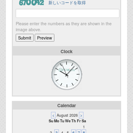
新しいコードを取得
Please enter the numbers as they are shown in the
image above.
Clock
Calendar
<
August 2026
>
Su
Mo
Tu
We
Th
Fr
Sa
1
2
3
4
5
6
7
8