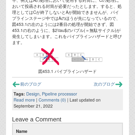
半、例えばAの処理において使用する封筒に、Cの処理に
資料閲覧パスワードをお問い合わせ頂き
おいて投函される封筒が必要だったとします。すると、処
ログインをお願い致します。アカウント
理としてはCが終了しないとAが開始できませんが、パイ
名は"opendocument"です。
プラインステージ中ではAのほうが先になっているので、
図453.1の左のようには2番目の処理が開始できず、図
機能安全用語集
453.1の右のように、$2\tau$のバブル(＝無駄サイクル)が
発生してしまいます。これをパイプラインハザードと呼び
設計用語集
ます。
オンラインショップ
お問い合わせ
図453.1 パイプラインハザード
前のブログ
次のブログ
FAQ
Tags:
Design
,
Pipeline processor
お問い合わせフォーム
Read more
|
Comments (0)
| Last updated on
September 21, 2022
Leave a Comment
Name