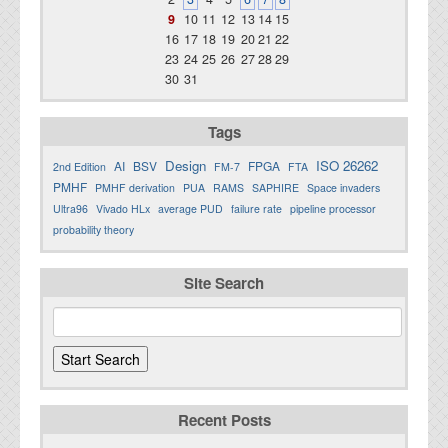
9
10
11
12
13
14
15
16
17
18
19
20
21
22
23
24
25
26
27
28
29
30
31
Tags
Design
ISO 26262
AI
BSV
FPGA
2nd Edition
FM-7
FTA
PMHF
PMHF derivation
PUA
RAMS
SAPHIRE
Space invaders
Ultra96
Vivado HLx
average PUD
failure rate
pipeline processor
probability theory
Site Search
Recent Posts