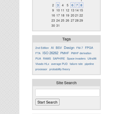
1
2
3
4
5
6
7
8
9
10
11
12
13
14
15
16
17
18
19
20
21
22
23
24
25
26
27
28
29
30
31
Tags
Design
AI
BSV
FPGA
2nd Edition
FM-7
ISO 26262
PMHF
FTA
PMHF derivation
PUA
RAMS
SAPHIRE
Space invaders
Ultra96
Vivado HLx
average PUD
failure rate
pipeline
processor
probability theory
Site Search