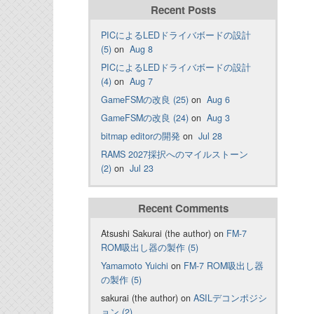
Recent Posts
PICによるLEDドライバボードの設計
(5)
on
Aug 8
PICによるLEDドライバボードの設計
(4)
on
Aug 7
GameFSMの改良 (25)
on
Aug 6
GameFSMの改良 (24)
on
Aug 3
bitmap editorの開発
on
Jul 28
RAMS 2027採択へのマイルストーン
(2)
on
Jul 23
Recent Comments
Atsushi Sakurai (the author) on
FM-7
ROM吸出し器の製作 (5)
Yamamoto Yuichi
on
FM-7 ROM吸出し器
の製作 (5)
sakurai (the author) on
ASILデコンポジシ
ョン (2)