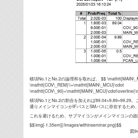
積項No.1とNo.2の論理和を取れば、 $$ \mathtt{MAIN\_MCU}\c
\mathtt{COV\_REM}\\=\mathtt{MAIN\_MCU}\cdot
\mathtt{COV\_90}+\mathtt{MAIN\_MCU}\cdot\overline{\
積項No.1とNo.2の割合を加えれば89.04+9.89=
通りメインマイコンがIFパスとSMパスに存在するた
これを避けるため、サブマイコンがメインマイコンの故
$$\img[-1.35em]{/images/withinseminar.png}$$
図9