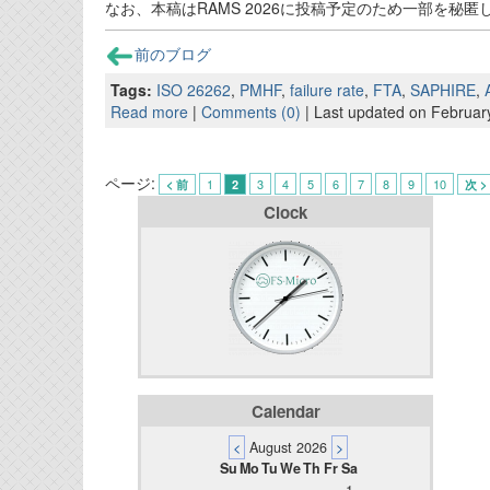
なお、本稿はRAMS 2026に投稿予定のため一部を秘
前のブログ
Tags:
ISO 26262
,
PMHF
,
failure rate
,
FTA
,
SAPHIRE
,
Read more
|
Comments (0)
| Last updated on Februar
ページ:
1
3
4
5
6
7
8
9
10
< 前
2
次 >
Clock
Calendar
<
August 2026
>
Su
Mo
Tu
We
Th
Fr
Sa