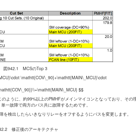
図942.1 MCSのTop 3
dot \mathtt{COV\_90}+\mathtt{MAIN\_MCU}\cdot
mathtt{COV\_90}}\\=\mathtt{MAIN\_MCU} $$
99.29。このように、約99%以上のPMHFがメインマイコンとなっており、そ
め、単一故障で両方のパス共に故障するためです。
障を検出したらいきなりリレーをオフするようにパスを変更します。
42.2 修正後のアーキテクチャ