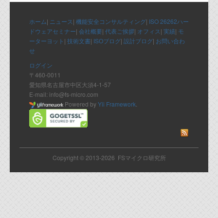
代表ご挨拶
ホーム
|
ニュース
|
機能安全コンサルティング
|
ISO 26262ハー
オフィス
ドウェアセミナー
|
会社概要
|
代表ご挨拶
|
オフィス
|
実績
|
モ
ーターヨット
|
技術文書
|
ISOブログ
|
設計ブログ
|
お問い合わ
実績
せ
ログイン
ブログ
〒460-0011
愛知県名古屋市中区大須4-1-57
E-mail: info@fs-micro.com
機能安全ブログ
Powered by
Yii Framework
.
設計ブログ
テクノロジ
Copyright © 2013-2026 FSマイクロ研究所
外部投稿記事
ブログテーマ
技術文書
ご希望の方は、お問い合わせページから