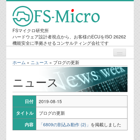
FSマイクロ研究所
ハードウェア設計者視点から、お客様のECUをISO 26262
機能安全に準拠させるコンサルティング会社です
ホーム
»
ニュース
»
ブログの更新
ニュース
ニュース
業務内容
日付
2019-08-15
機能安全コンサルティング
タイトル
ブログの更新
会社案内
内容
「6809の割込み動作 (2)」
を掲載しました
会社概要