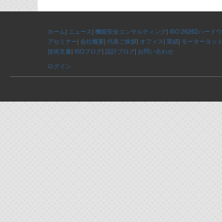
ホーム
|
ニュース
|
機能安全コンサルティング
|
ISO 26262ハード
アセミナー
|
会社概要
|
代表ご挨拶
|
オフィス
|
実績
|
モーターヨッ
技術文書
|
ISOブログ
|
設計ブログ
|
お問い合わせ
ログイン