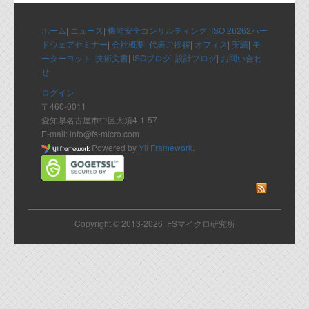
代表ご挨拶
ホーム
|
ニュース
|
機能安全コンサルティング
|
ISO 26262ハー
オフィス
ドウェアセミナー
|
会社概要
|
代表ご挨拶
|
オフィス
|
実績
|
モ
ーターヨット
|
技術文書
|
ISOブログ
|
設計ブログ
|
お問い合わ
実績
せ
ログイン
ブログ
〒460-0011
愛知県名古屋市中区大須4-1-57
E-mail: info@fs-micro.com
機能安全ブログ
Powered by
Yii Framework
.
設計ブログ
テクノロジ
Copyright © 2013-2026 FSマイクロ研究所
外部投稿記事
ブログテーマ
技術文書
ご希望の方は、お問い合わせページから