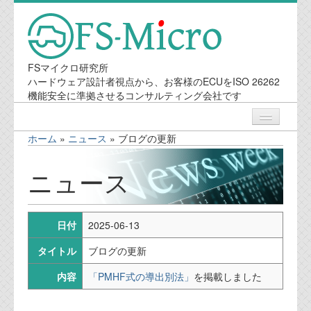
FSマイクロ研究所
ハードウェア設計者視点から、お客様のECUをISO 26262
機能安全に準拠させるコンサルティング会社です
ホーム
»
ニュース
»
ブログの更新
ニュース
ニュース
業務内容
日付
2025-06-13
機能安全コンサルティング
タイトル
ブログの更新
会社案内
内容
「PMHF式の導出別法」
を掲載しました
会社概要