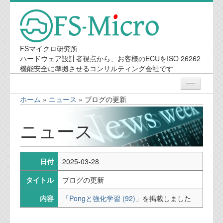
FSマイクロ研究所
ハードウェア設計者視点から、お客様のECUをISO 26262
機能安全に準拠させるコンサルティング会社です
ホーム
»
ニュース
»
ブログの更新
ニュース
ニュース
業務内容
日付
2025-03-28
機能安全コンサルティング
タイトル
ブログの更新
会社案内
内容
「Pongと強化学習 (92)」
を掲載しました
会社概要