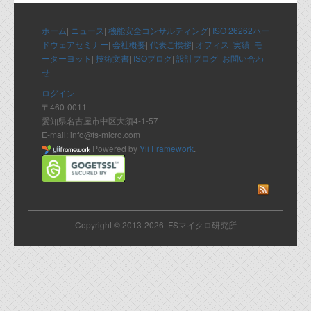
代表ご挨拶
ホーム
|
ニュース
|
機能安全コンサルティング
|
ISO 26262ハー
オフィス
ドウェアセミナー
|
会社概要
|
代表ご挨拶
|
オフィス
|
実績
|
モ
ーターヨット
|
技術文書
|
ISOブログ
|
設計ブログ
|
お問い合わ
実績
せ
ログイン
ブログ
〒460-0011
愛知県名古屋市中区大須4-1-57
E-mail: info@fs-micro.com
機能安全ブログ
Powered by
Yii Framework
.
設計ブログ
テクノロジ
Copyright © 2013-2026 FSマイクロ研究所
外部投稿記事
ブログテーマ
技術文書
ご希望の方は、お問い合わせページから