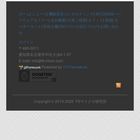
代表ご挨拶
ホーム
|
ニュース
|
機能安全コンサルティング
|
ISO 26262ハー
オフィス
ドウェアセミナー
|
会社概要
|
代表ご挨拶
|
オフィス
|
実績
|
モ
ーターヨット
|
技術文書
|
ISOブログ
|
設計ブログ
|
お問い合わ
実績
せ
ログイン
ブログ
〒460-0011
愛知県名古屋市中区大須4-1-57
E-mail: info@fs-micro.com
機能安全ブログ
Powered by
Yii Framework
.
設計ブログ
テクノロジ
Copyright © 2013-2026 FSマイクロ研究所
外部投稿記事
ブログテーマ
技術文書
ご希望の方は、お問い合わせページから