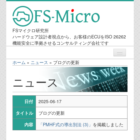
FSマイクロ研究所
ハードウェア設計者視点から、お客様のECUをISO 26262
機能安全に準拠させるコンサルティング会社です
ホーム
»
ニュース
»
ブログの更新
ニュース
ニュース
業務内容
日付
2025-06-17
機能安全コンサルティング
タイトル
ブログの更新
会社案内
内容
「PMHF式の導出別法 (3)」
を掲載しました
会社概要