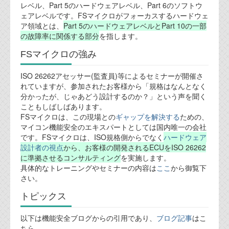
レベル、Part 5のハードウェアレベル、Part 6のソフトウ
ェアレベルです。FSマイクロがフォーカスするハードウェ
テクノロジ
ア領域とは、
Part 5のハードウェアレベルとPart 10の一部
の故障率に関係する部分
を指します。
外部投稿記事
FSマイクロの強み
ブログテーマ
ISO 26262アセッサー(監査員)等によるセミナーが開催さ
れていますが、参加されたお客様から「規格はなんとなく
技術文書
分かったが、じゃあどう設計するのか？」という声を聞く
ご希望の方は、お問い合わせページから
こともしばしばあります。
資料閲覧パスワードをお問い合わせ頂き
FSマイクロは、この現場との
ギャップを解決する
ための、
ログインをお願い致します。アカウント
マイコン機能安全のエキスパートとしては国内唯一の会社
名は"opendocument"です。
です。FSマイクロは、ISO規格側からでなく
ハードウェア
設計者の視点
から、お客様の開発されるECUをISO 26262
機能安全用語集
に準拠させるコンサルティング
を実施します。
具体的なトレーニングやセミナーの内容は
ここ
から御覧下
設計用語集
さい。
オンラインショップ
トピックス
以下は機能安全ブログからの引用であり、
ブログ記事
はこ
お問い合わせ
ちら。