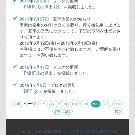
2016年7月28日
ブログの更新
「PMHF式の導出 (2)」
を掲載しました。
2016年7月27日
夏季休業のお知らせ
平素は格別のお引き立てを賜り、厚く御礼申し上げま
す。夏季の営業につきまして、下記の期間を休業とさ
せて頂きます。
2016年8月12日(金)～2016年8月19日(金)
お客様にはご不便をおかけ致しますが、ご理解を賜り
ますようお願い致します。
2016年7月17日
ブログの更新
「PMHF式の導出」
を掲載しました。
2016年7月9日
ブログの更新
「DPF (2)」
を掲載しました。
ページ:
< 前
271
272
273
274
275
277
278
276
279
280
次 >
ホーム
|
ニュース
|
機能安全コンサルティング
|
ISO 26262ハー