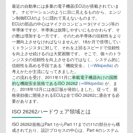
最近の自動車には多量の電子機器(ECU)が搭載されていま
業務内容
す。 ナビゲーションのように目に見えるものから、エンジ
ン制御ECUのように隠れて見えないものまで。
ECUの部品の中心はマイクロコンピュータ(マイコン)等の
機能安全コンサルティング
半導体ですが、半導体は故障しやすいにもかかわらず、そ
の数は増加する一方です。 そのため半導体の信頼性をより
会社案内
一層向上させなければなりませんが、18か月で倍増してい
くトランジスタに対して、それを上回るスピードで信頼性
を向上させ続けるのは大変困難です。 そこで、個々のトラ
会社概要
ンジスタの信頼性を向上させるのではなく、システム的に
信頼性を高める手段である「機能安全」
(⇒Wikipedia)
の
代表ご挨拶
考えかたが主流になってきました。
この流れを受け、2011年11月に
車載電子機器向けの国際
オフィス
的な機能安全規格であるISO 26262
(⇒Wikipedia)
が、ま
た、2018年12月には改訂版が発効しました。従って、規
実績
格発効後に開発されるECUは全てISO 26262に適合する必
要があります。
ブログ
ISO 26262ハードウェア領域とは
機能安全ブログ
ISO 26262規格はPart 1からPart 11までの11の部分から構
成されており、設計プロセスの中心は、Part 4のシステム
設計ブログ