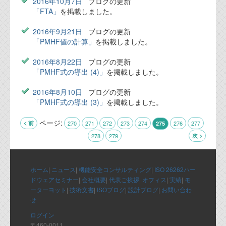
2016年10月7日
ブログの更新
「FTA」
を掲載しました。
2016年9月21日
ブログの更新
「PMHF値の計算」
を掲載しました。
2016年8月22日
ブログの更新
「PMHF式の導出 (4)」
を掲載しました。
2016年8月10日
ブログの更新
「PMHF式の導出 (3)」
を掲載しました。
ページ:
< 前
270
271
272
273
274
276
277
275
278
279
次 >
ホーム
|
ニュース
|
機能安全コンサルティング
|
ISO 26262ハー
ドウェアセミナー
|
会社概要
|
代表ご挨拶
|
オフィス
|
実績
|
モ
ーターヨット
|
技術文書
|
ISOブログ
|
設計ブログ
|
お問い合わ
せ
ログイン
〒460-0011