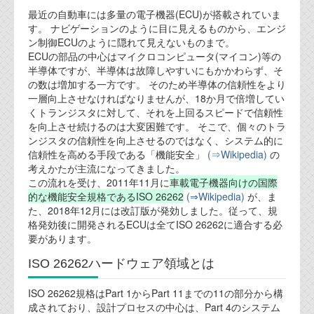
最近の自動車には多量の電子機器(ECU)が搭載されていま
業務内容
す。 ナビゲーションのように目に見えるものから、エンジ
ン制御ECUのように隠れて見えないものまで。
ECUの部品の中心はマイクロコンピュータ(マイコン)等の
機能安全コンサルティング
半導体ですが、半導体は故障しやすいにもかかわらず、そ
の数は増加する一方です。 そのため半導体の信頼性をより
会社案内
一層向上させなければなりませんが、18か月で倍増してい
くトランジスタに対して、それを上回るスピードで信頼性
を向上させ続けるのは大変困難です。 そこで、個々のトラ
会社概要
ンジスタの信頼性を向上させるのではなく、システム的に
信頼性を高める手段である「機能安全」
(⇒Wikipedia)
の
代表ご挨拶
考えかたが主流になってきました。
この流れを受け、2011年11月に
車載電子機器向けの国際
オフィス
的な機能安全規格であるISO 26262
(⇒Wikipedia)
が、ま
た、2018年12月には改訂版が発効しました。従って、規
実績
格発効後に開発されるECUは全てISO 26262に適合する必
要があります。
ブログ
ISO 26262ハードウェア領域とは
機能安全ブログ
ISO 26262規格はPart 1からPart 11までの11の部分から構
成されており、設計プロセスの中心は、Part 4のシステム
設計ブログ