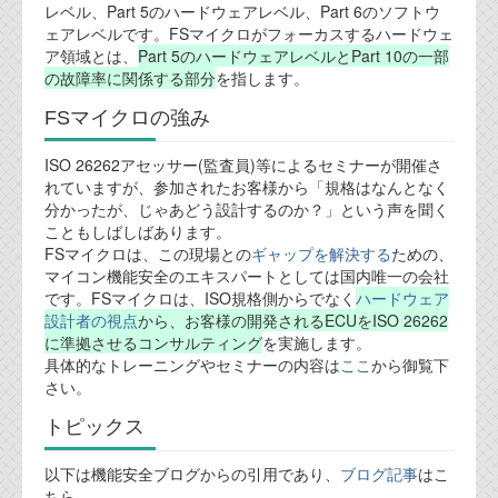
レベル、Part 5のハードウェアレベル、Part 6のソフトウ
ェアレベルです。FSマイクロがフォーカスするハードウェ
テクノロジ
ア領域とは、
Part 5のハードウェアレベルとPart 10の一部
の故障率に関係する部分
を指します。
外部投稿記事
FSマイクロの強み
ブログテーマ
ISO 26262アセッサー(監査員)等によるセミナーが開催さ
れていますが、参加されたお客様から「規格はなんとなく
技術文書
分かったが、じゃあどう設計するのか？」という声を聞く
ご希望の方は、お問い合わせページから
こともしばしばあります。
資料閲覧パスワードをお問い合わせ頂き
FSマイクロは、この現場との
ギャップを解決する
ための、
ログインをお願い致します。アカウント
マイコン機能安全のエキスパートとしては国内唯一の会社
名は"opendocument"です。
です。FSマイクロは、ISO規格側からでなく
ハードウェア
設計者の視点
から、お客様の開発されるECUをISO 26262
機能安全用語集
に準拠させるコンサルティング
を実施します。
具体的なトレーニングやセミナーの内容は
ここ
から御覧下
設計用語集
さい。
オンラインショップ
トピックス
以下は機能安全ブログからの引用であり、
ブログ記事
はこ
お問い合わせ
ちら。