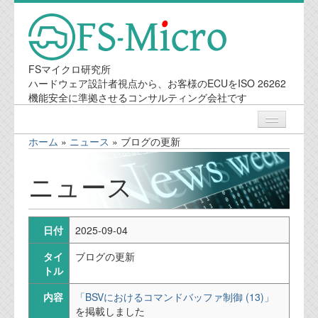
FSマイクロ研究所
ハードウェア設計者視点から、お客様のECUをISO 26262
機能安全に準拠させるコンサルティング会社です
ホーム
»
ニュース
»
ブログの更新
ニュース
ニュース
業務内容
日付
2025-09-04
機能安全コンサルティング
タイ
ブログの更新
会社案内
トル
内容
「BSVにおけるコマンドバッファ制御 (13)」
会社概要
を掲載しました