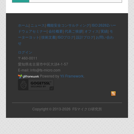
代表ご挨拶
オフィス
ホーム
|
ニュース
|
機能安全コンサルティング
|
ISO 26262ハー
実績
ドウェアセミナー
|
会社概要
|
代表ご挨拶
|
オフィス
|
実績
|
モ
ーターヨット
|
技術文書
|
ISOブログ
|
設計ブログ
|
お問い合わ
ブログ
せ
ログイン
〒460-0011
機能安全ブログ
愛知県名古屋市中区大須4-1-57
設計ブログ
E-mail: info@fs-micro.com
Powered by
Yii Framework
.
テクノロジ
外部投稿記事
Copyright © 2013-2026 FSマイクロ研究所
ブログテーマ
技術文書
ご希望の方は、お問い合わせページから