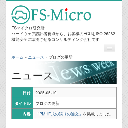
FSマイクロ研究所
ハードウェア設計者視点から、お客様のECUをISO 26262
機能安全に準拠させるコンサルティング会社です
ホーム
»
ニュース
»
ブログの更新
ニュース
ニュース
業務内容
日付
2025-05-19
機能安全コンサルティング
タイトル
ブログの更新
会社案内
内容
「PMHF式の誤りの論文」
を掲載しました
会社概要