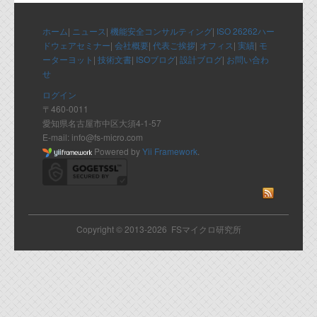
代表ご挨拶
ホーム
|
ニュース
|
機能安全コンサルティング
|
ISO 26262ハー
オフィス
ドウェアセミナー
|
会社概要
|
代表ご挨拶
|
オフィス
|
実績
|
モ
ーターヨット
|
技術文書
|
ISOブログ
|
設計ブログ
|
お問い合わ
実績
せ
ログイン
ブログ
〒460-0011
愛知県名古屋市中区大須4-1-57
E-mail: info@fs-micro.com
機能安全ブログ
Powered by
Yii Framework
.
設計ブログ
テクノロジ
Copyright © 2013-2026 FSマイクロ研究所
外部投稿記事
ブログテーマ
技術文書
ご希望の方は、お問い合わせページから