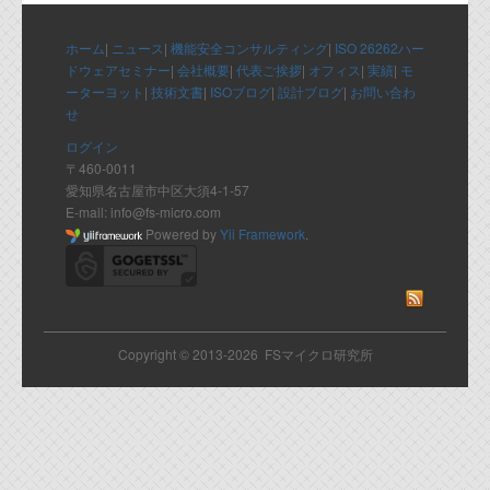
代表ご挨拶
ホーム
|
ニュース
|
機能安全コンサルティング
|
ISO 26262ハー
オフィス
ドウェアセミナー
|
会社概要
|
代表ご挨拶
|
オフィス
|
実績
|
モ
ーターヨット
|
技術文書
|
ISOブログ
|
設計ブログ
|
お問い合わ
実績
せ
ログイン
ブログ
〒460-0011
愛知県名古屋市中区大須4-1-57
E-mail: info@fs-micro.com
機能安全ブログ
Powered by
Yii Framework
.
設計ブログ
テクノロジ
Copyright © 2013-2026 FSマイクロ研究所
外部投稿記事
ブログテーマ
技術文書
ご希望の方は、お問い合わせページから