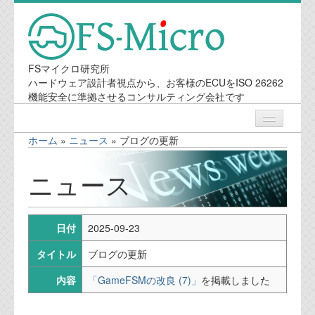
FSマイクロ研究所
ハードウェア設計者視点から、お客様のECUをISO 26262
機能安全に準拠させるコンサルティング会社です
ホーム
»
ニュース
»
ブログの更新
ニュース
ニュース
業務内容
日付
2025-09-23
機能安全コンサルティング
タイトル
ブログの更新
会社案内
内容
「GameFSMの改良 (7)」
を掲載しました
会社概要