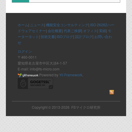
代表ご挨拶
オフィス
ホーム
|
ニュース
|
機能安全コンサルティング
|
ISO 26262ハー
実績
ドウェアセミナー
|
会社概要
|
代表ご挨拶
|
オフィス
|
実績
|
モ
ーターヨット
|
技術文書
|
ISOブログ
|
設計ブログ
|
お問い合わ
ブログ
せ
ログイン
〒460-0011
機能安全ブログ
愛知県名古屋市中区大須4-1-57
設計ブログ
E-mail: info@fs-micro.com
Powered by
Yii Framework
.
テクノロジ
外部投稿記事
Copyright © 2013-2026 FSマイクロ研究所
ブログテーマ
技術文書
ご希望の方は、お問い合わせページから