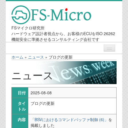
FSマイクロ研究所
ハードウェア設計者視点から、お客様のECUをISO 26262
機能安全に準拠させるコンサルティング会社です
ホーム
»
ニュース
»
ブログの更新
ニュース
ニュース
業務内容
日付
2025-08-08
機能安全コンサルティング
タイ
ブログの更新
会社案内
トル
内容
「BSVにおけるコマンドバッファ制御 (6)」
を
会社概要
掲載しました