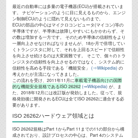
最近の自動車には多量の電子機器(ECU)が搭載されていま
業務内容
す。 ナビゲーションのように目に見えるものから、エンジ
ン制御ECUのように隠れて見えないものまで。
ECUの部品の中心はマイクロコンピュータ(マイコン)等の
機能安全コンサルティング
半導体ですが、半導体は故障しやすいにもかかわらず、そ
の数は増加する一方です。 そのため半導体の信頼性をより
会社案内
一層向上させなければなりませんが、18か月で倍増してい
くトランジスタに対して、それを上回るスピードで信頼性
を向上させ続けるのは大変困難です。 そこで、個々のトラ
会社概要
ンジスタの信頼性を向上させるのではなく、システム的に
信頼性を高める手段である「機能安全」
(⇒Wikipedia)
の
代表ご挨拶
考えかたが主流になってきました。
この流れを受け、2011年11月に
車載電子機器向けの国際
オフィス
的な機能安全規格であるISO 26262
(⇒Wikipedia)
が、ま
た、2018年12月には改訂版が発効しました。従って、規
実績
格発効後に開発されるECUは全てISO 26262に適合する必
要があります。
ブログ
ISO 26262ハードウェア領域とは
機能安全ブログ
ISO 26262規格はPart 1からPart 11までの11の部分から構
成されており、設計プロセスの中心は、Part 4のシステム
設計ブログ