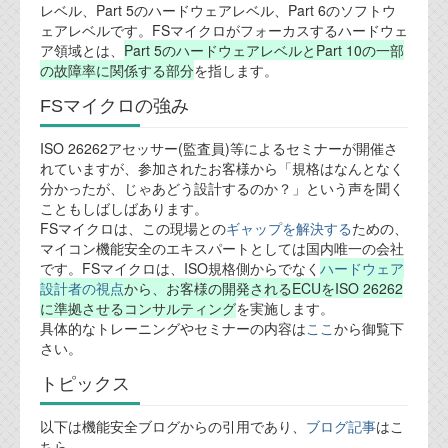
レベル、Part 5のハードウェアレベル、Part 6のソフトウ
ェアレベルです。FSマイクロがフォーカスするハードウェ
テクノロジ
ア領域とは、
Part 5のハードウェアレベルとPart 10の一部
の故障率に関係する部分
を指します。
外部投稿記事
FSマイクロの強み
ブログテーマ
ISO 26262アセッサー(監査員)等によるセミナーが開催さ
れていますが、参加されたお客様から「規格はなんとなく
技術文書
分かったが、じゃあどう設計するのか？」という声を聞く
ご希望の方は、お問い合わせページから
こともしばしばあります。
資料閲覧パスワードをお問い合わせ頂き
FSマイクロは、この現場との
ギャップを解決する
ための、
ログインをお願い致します。アカウント
マイコン機能安全のエキスパートとしては国内唯一の会社
名は"opendocument"です。
です。FSマイクロは、ISO規格側からでなく
ハードウェア
設計者の視点
から、お客様の開発されるECUをISO 26262
機能安全用語集
に準拠させるコンサルティング
を実施します。
具体的なトレーニングやセミナーの内容は
ここ
から御覧下
設計用語集
さい。
オンラインショップ
トピックス
以下は機能安全ブログからの引用であり、
ブログ記事
はこ
お問い合わせ
ちら。