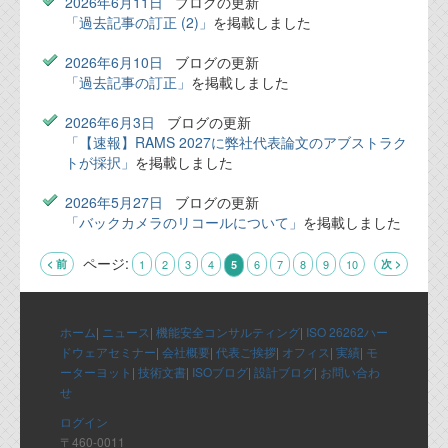
2026年6月11日
ブログの更新
「過去記事の訂正 (2)」
を掲載しました
2026年6月10日
ブログの更新
「過去記事の訂正」
を掲載しました
2026年6月3日
ブログの更新
「【速報】RAMS 2027に弊社代表論文のアブストラク
トが採択」
を掲載しました
2026年5月27日
ブログの更新
「バックカメラのリコールについて」
を掲載しました
ページ:
< 前
1
2
3
4
6
7
8
9
10
次 >
5
ホーム
|
ニュース
|
機能安全コンサルティング
|
ISO 26262ハー
ドウェアセミナー
|
会社概要
|
代表ご挨拶
|
オフィス
|
実績
|
モ
ーターヨット
|
技術文書
|
ISOブログ
|
設計ブログ
|
お問い合わ
せ
ログイン
〒460-0011