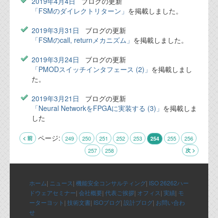
2019年4月4日
ブログの更新
「FSMのダイレクトリターン」
を掲載しました。
2019年3月31日
ブログの更新
「FSMのcall, returnメカニズム」
を掲載しました。
2019年3月24日
ブログの更新
「PMODスイッチインタフェース (2)」
を掲載しまし
た。
2019年3月21日
ブログの更新
「Neural NetworkをFPGAに実装する (3)」
を掲載しま
した
ページ:
< 前
249
250
251
252
253
255
256
254
257
258
次 >
ホーム
|
ニュース
|
機能安全コンサルティング
|
ISO 26262ハー
ドウェアセミナー
|
会社概要
|
代表ご挨拶
|
オフィス
|
実績
|
モ
ーターヨット
|
技術文書
|
ISOブログ
|
設計ブログ
|
お問い合わ
せ