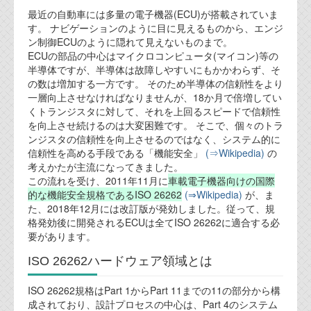
最近の自動車には多量の電子機器(ECU)が搭載されていま
業務内容
す。 ナビゲーションのように目に見えるものから、エンジ
ン制御ECUのように隠れて見えないものまで。
ECUの部品の中心はマイクロコンピュータ(マイコン)等の
機能安全コンサルティング
半導体ですが、半導体は故障しやすいにもかかわらず、そ
の数は増加する一方です。 そのため半導体の信頼性をより
会社案内
一層向上させなければなりませんが、18か月で倍増してい
くトランジスタに対して、それを上回るスピードで信頼性
を向上させ続けるのは大変困難です。 そこで、個々のトラ
会社概要
ンジスタの信頼性を向上させるのではなく、システム的に
信頼性を高める手段である「機能安全」
(⇒Wikipedia)
の
代表ご挨拶
考えかたが主流になってきました。
この流れを受け、2011年11月に
車載電子機器向けの国際
オフィス
的な機能安全規格であるISO 26262
(⇒Wikipedia)
が、ま
た、2018年12月には改訂版が発効しました。従って、規
実績
格発効後に開発されるECUは全てISO 26262に適合する必
要があります。
ブログ
ISO 26262ハードウェア領域とは
機能安全ブログ
ISO 26262規格はPart 1からPart 11までの11の部分から構
成されており、設計プロセスの中心は、Part 4のシステム
設計ブログ