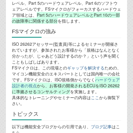
レベル、Part 5のハードウェアレベル、Part 6のソフトウ
ェアレベルです。FSマイクロがフォーカスするハードウェ
テクノロジ
ア領域とは、
Part 5のハードウェアレベルとPart 10の一部
の故障率に関係する部分
を指します。
外部投稿記事
FSマイクロの強み
ブログテーマ
ISO 26262アセッサー(監査員)等によるセミナーが開催さ
れていますが、参加されたお客様から「規格はなんとなく
技術文書
分かったが、じゃあどう設計するのか？」という声を聞く
ご希望の方は、お問い合わせページから
こともしばしばあります。
資料閲覧パスワードをお問い合わせ頂き
FSマイクロは、この現場との
ギャップを解決する
ための、
ログインをお願い致します。アカウント
マイコン機能安全のエキスパートとしては国内唯一の会社
名は"opendocument"です。
です。FSマイクロは、ISO規格側からでなく
ハードウェア
設計者の視点
から、お客様の開発されるECUをISO 26262
機能安全用語集
に準拠させるコンサルティング
を実施します。
具体的なトレーニングやセミナーの内容は
ここ
から御覧下
設計用語集
さい。
オンラインショップ
トピックス
以下は機能安全ブログからの引用であり、
ブログ記事
はこ
お問い合わせ
ちら。