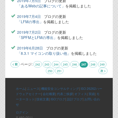
2019年7月5日
ブログの更新
「あるWebの記事について」
を掲載しました
2019年7月4日
ブログの更新
「LFMの導出」
を掲載しました
2019年7月2日
ブログの更新
「SPFMとLFMの導出」
を掲載しました
2019年6月28日
ブログの更新
「8.3.1 マイコンの取り扱い他」
を掲載しました
ページ:
< 前
242
243
244
245
246
248
249
247
250
251
次 >
ホーム
|
ニュース
|
機能安全コンサルティング
|
ISO 26262ハー
ドウェアセミナー
|
会社概要
|
代表ご挨拶
|
オフィス
|
実績
|
モ
ーターヨット
|
技術文書
|
ISOブログ
|
設計ブログ
|
お問い合わ
せ
ログイン
〒460-0011