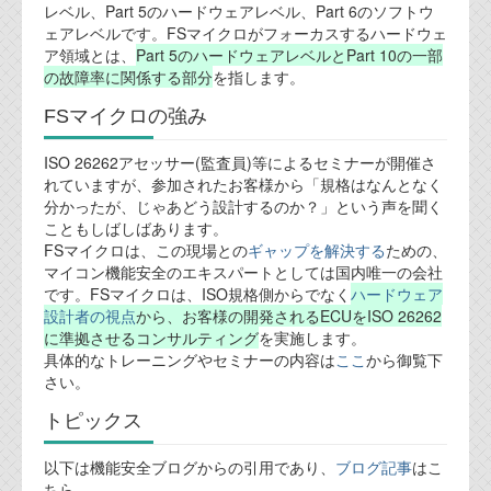
レベル、Part 5のハードウェアレベル、Part 6のソフトウ
ェアレベルです。FSマイクロがフォーカスするハードウェ
テクノロジ
ア領域とは、
Part 5のハードウェアレベルとPart 10の一部
の故障率に関係する部分
を指します。
外部投稿記事
FSマイクロの強み
ブログテーマ
ISO 26262アセッサー(監査員)等によるセミナーが開催さ
れていますが、参加されたお客様から「規格はなんとなく
技術文書
分かったが、じゃあどう設計するのか？」という声を聞く
ご希望の方は、お問い合わせページから
こともしばしばあります。
資料閲覧パスワードをお問い合わせ頂き
FSマイクロは、この現場との
ギャップを解決する
ための、
ログインをお願い致します。アカウント
マイコン機能安全のエキスパートとしては国内唯一の会社
名は"opendocument"です。
です。FSマイクロは、ISO規格側からでなく
ハードウェア
設計者の視点
から、お客様の開発されるECUをISO 26262
機能安全用語集
に準拠させるコンサルティング
を実施します。
具体的なトレーニングやセミナーの内容は
ここ
から御覧下
設計用語集
さい。
オンラインショップ
トピックス
以下は機能安全ブログからの引用であり、
ブログ記事
はこ
お問い合わせ
ちら。