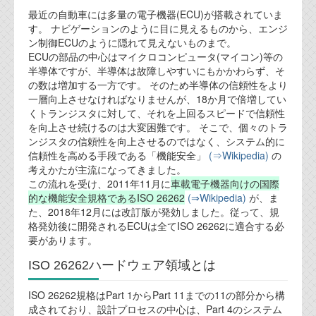
最近の自動車には多量の電子機器(ECU)が搭載されていま
業務内容
す。 ナビゲーションのように目に見えるものから、エンジ
ン制御ECUのように隠れて見えないものまで。
ECUの部品の中心はマイクロコンピュータ(マイコン)等の
機能安全コンサルティング
半導体ですが、半導体は故障しやすいにもかかわらず、そ
の数は増加する一方です。 そのため半導体の信頼性をより
会社案内
一層向上させなければなりませんが、18か月で倍増してい
くトランジスタに対して、それを上回るスピードで信頼性
を向上させ続けるのは大変困難です。 そこで、個々のトラ
会社概要
ンジスタの信頼性を向上させるのではなく、システム的に
信頼性を高める手段である「機能安全」
(⇒Wikipedia)
の
代表ご挨拶
考えかたが主流になってきました。
この流れを受け、2011年11月に
車載電子機器向けの国際
オフィス
的な機能安全規格であるISO 26262
(⇒Wikipedia)
が、ま
た、2018年12月には改訂版が発効しました。従って、規
実績
格発効後に開発されるECUは全てISO 26262に適合する必
要があります。
ブログ
ISO 26262ハードウェア領域とは
機能安全ブログ
ISO 26262規格はPart 1からPart 11までの11の部分から構
成されており、設計プロセスの中心は、Part 4のシステム
設計ブログ