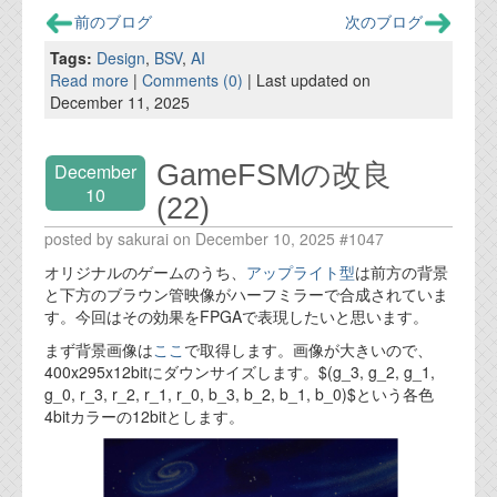
前のブログ
次のブログ
Tags:
Design
,
BSV
,
AI
Read more
|
Comments (0)
| Last updated on
December 11, 2025
GameFSMの改良
December
10
(22)
posted by sakurai on December 10, 2025 #1047
オリジナルのゲームのうち、
アップライト型
は前方の背景
と下方のブラウン管映像がハーフミラーで合成されていま
す。今回はその効果をFPGAで表現したいと思います。
まず背景画像は
ここ
で取得します。画像が大きいので、
400x295x12bitにダウンサイズします。$(g_3, g_2, g_1,
g_0, r_3, r_2, r_1, r_0, b_3, b_2, b_1, b_0)$という各色
4bitカラーの12bitとします。