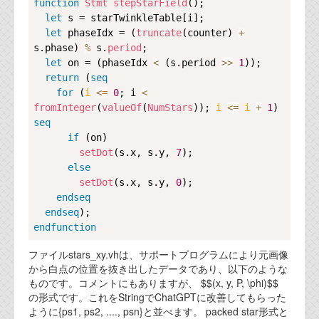
function
Stmt
stepStarField
();

let
 s = starTwinkleTable[i];

let
 phaseIdx = (
truncate
(counter) 
+
s.phase) 
%
 s.
period
;

let
 on = (phaseIdx 
<
 (s.period 
>>
1
));

return
 (
seq
for
 (
i 
<=
0
; i 
<
fromInteger
(
valueOf
(
NumStars
)); 
i 
<=
i
+
1
) 
seq
if
 (on)

setDot
(s.x, s.y, 
7
);

else
setDot
(s.x, s.y, 
0
);

endseq
endseq
endfunction
ファイルstars_xy.vhは、サポートプログラムにより元画像
から白点の位置を抜き出したデータであり、以下のような
ものです。コメントにもありますが、 $$(x, y, P, \phi)$$
の形式です。これをStringでChatGPTに改善してもらった
ように{ps1, ps2, ...., psn}と並べます。 packed star形式と