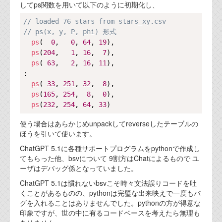
してps関数を用いて以下のように初期化し、
Copy
// loaded 76 stars from stars_xy.csv
// ps(x, y, P, phi) 形式
ps
(  
0
,   
0
, 
64
, 
19
),

ps
(
204
,   
1
, 
16
,  
7
),

ps
( 
63
,   
2
, 
16
, 
11
),

:

ps
( 
33
, 
251
, 
32
,  
8
),

ps
(
165
, 
254
,  
8
,  
0
),

ps
(
232
, 
254
, 
64
, 
33
使う場合はあらかじめunpackしてreverseしたテーブルの
ほうを引いて使います。
ChatGPT 5.1に各種サポートプログラムをpythonで作成し
てもらった他、bsvについて 9割方はChatによるもので ユ
ーザはデバッグ係となっていました。
ChatGPT 5.1は慣れないbsvこそ時々文法誤りコードを吐
くことがあるものの、pythonは完璧な出来映えで一度もバ
グを入れることはありませんでした。pythonの方が得意な
印象ですが、世の中に有るコードベースを考えたら無理も