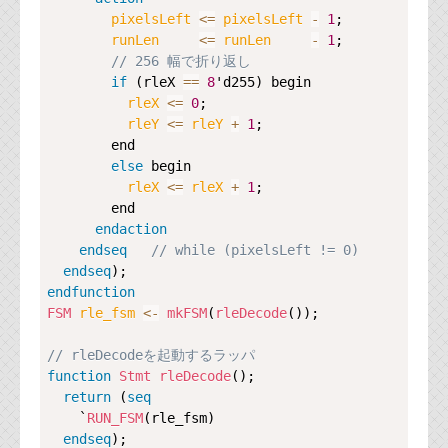
pixelsLeft 
<=
pixelsLeft
-
1
;

runLen     
<=
runLen
-
1
;

// 256 幅で折り返し
if
 (rleX 
==
8
'd255) begin

rleX 
<=
0
;

rleY 
<=
rleY
+
1
;

        end

else
 begin

rleX 
<=
rleX
+
1
;

        end

endaction
endseq
// while (pixelsLeft != 0)
endseq
endfunction
FSM
rle_fsm 
<-
mkFSM
(
rleDecode
());

// rleDecodeを起動するラッパ
function
Stmt
rleDecode
();

return
 (
seq
    `
RUN_FSM
(rle_fsm)

endseq