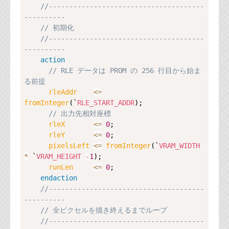
//--------------------------------------
----------
// 初期化
//--------------------------------------
----------
action
// RLE データは PROM の 256 行目から始ま
る前提
rleAddr    
<=
fromInteger
(`
RLE_START_ADDR
);

// 出力先相対座標
rleX       
<=
0
;

rleY       
<=
0
;

pixelsLeft 
<=
fromInteger
(`
VRAM_WIDTH
*
 `
VRAM_HEIGHT
-
1
);

runLen     
<=
0
;

endaction
//--------------------------------------
----------
// 全ピクセルを描き終えるまでループ
//--------------------------------------