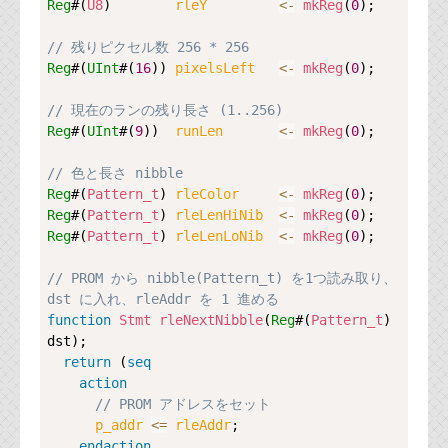
Reg
#(
U8
)        
rleY         
<-
mkReg
(
0
);

// 残りピクセル数 256 * 256
Reg
#(
UInt
#(
16
)) 
pixelsLeft   
<-
mkReg
(
0
);

// 現在のランの残り長さ (1..256)
Reg
#(
UInt
#(
9
))  
runLen       
<-
mkReg
(
0
);

// 色と長さ nibble
Reg
#(
Pattern_t
) 
rleColor     
<-
mkReg
(
0
Reg
#(
Pattern_t
) 
rleLenHiNib  
<-
mkReg
(
0
Reg
#(
Pattern_t
) 
rleLenLoNib  
<-
mkReg
(
0
);

// PROM から nibble(Pattern_t) を1つ読み取り、
dst に入れ、rleAddr を 1 進める
function
Stmt
rleNextNibble
(
Reg
#(
Pattern_t
) 
dst);

return
 (
seq
action
// PROM アドレスをセット
p_addr 
<=
rleAddr
;

endaction