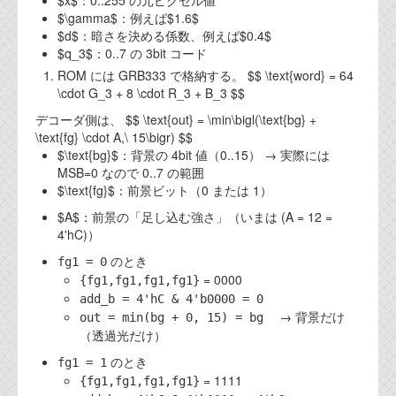
$\gamma$：例えば$1.6$
$d$：暗さを決める係数、例えば$0.4$
$q_3$：0..7 の 3bit コード
ROM には GRB333 で格納する。 $$ \text{word} = 64
\cdot G_3 + 8 \cdot R_3 + B_3 $$
デコーダ側は、 $$ \text{out} = \min\bigl(\text{bg} +
\text{fg} \cdot A,\ 15\bigr) $$
$\text{bg}$：背景の 4bit 値（0..15） → 実際には
MSB=0 なので 0..7 の範囲
$\text{fg}$：前景ビット（0 または 1）
$A$：前景の「足し込む強さ」（いまは (A = 12 =
4'hC)）
のとき
fg1 = 0
= 0000
{fg1,fg1,fg1,fg1}
add_b = 4'hC & 4'b0000 = 0
→ 背景だけ
out = min(bg + 0, 15) = bg
（透過光だけ）
のとき
fg1 = 1
= 1111
{fg1,fg1,fg1,fg1}