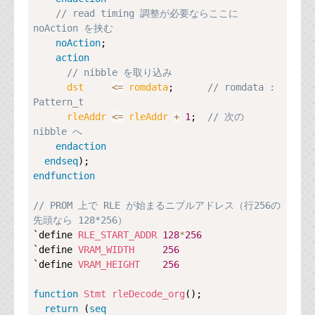
// read timing 調整が必要ならここに 
noAction を挟む
noAction
;

action
// nibble を取り込み
dst     
<=
romdata
;      
// romdata : 
Pattern_t
rleAddr 
<=
rleAddr
+
1
;  
// 次の 
nibble へ
endaction
endseq
endfunction
// PROM 上で RLE が始まるニブルアドレス（行256の
先頭なら 128*256）
`define 
RLE_START_ADDR
128
*
256
`define 
VRAM_WIDTH
256
`define 
VRAM_HEIGHT
256
function
Stmt
rleDecode_org
();

return
 (
seq