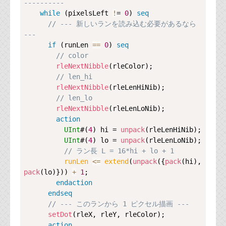
----------
while
 (pixelsLeft 
!
= 
0
) 
seq
// --- 新しいランを読み込む必要があるなら 
---
if
 (runLen 
==
0
) 
seq
// color
rleNextNibble
(rleColor);

// len_hi
rleNextNibble
(rleLenHiNib);

// len_lo
rleNextNibble
(rleLenLoNib);

action
UInt
#(
4
) hi = 
unpack
(rleLenHiNib);

UInt
#(
4
) lo = 
unpack
(rleLenLoNib);

// ラン長 L = 16*hi + lo + 1
runLen 
<=
extend
(
unpack
({
pack
(hi), 
pack
(lo)})) 
+
1
;

endaction
endseq
// --- このランから 1 ピクセル描画 ---
setDot
(rleX, rleY, rleColor);

action