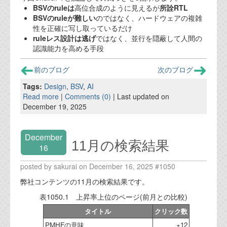
BSVのruleは
高位合成のように見えるが
所詮RTL
BSVのruleが難しい
のではなく、ハードウェアの複雑
性を正確に写し取っているだけ
ruleレス設計は逃げ
ではなく、並行を隠蔽して人間の
認識能力を高める手段
前のブログ
次のブログ
Tags:
Design
,
BSV
,
AI
Read more
|
Comments (0)
| Last updated on
December 19, 2025
December
11月の検索結果
16
posted by sakurai on December 16, 2025 #1050
弊社コンテンツの11月の検索結果です。
表1050.1 上昇率上位のページ(前月との比較)
タイトル
クリック数
PMHFの意味
+12