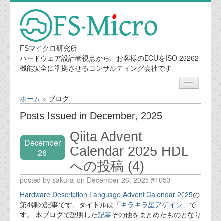
FSマイクロ研究所
ハードウェア設計者視点から、お客様のECUをISO 26262
機能安全に準拠させるコンサルティング会社です
ホーム
»
ブログ
ニュース
Posts Issued in December, 2025
Qiita Advent
業務内容
December
Calendar 2025 HDL
26
への投稿 (4)
機能安全コンサルティング
posted by sakurai on December 26, 2025 #1053
会社案内
Hardware Description Language Advent Calendar 2025
の
第4弾の記事です。タイトルは
「キラキラ星アゲイン」
で
会社概要
す。 本ブログで説明した
記事
その他をまとめたものとなり