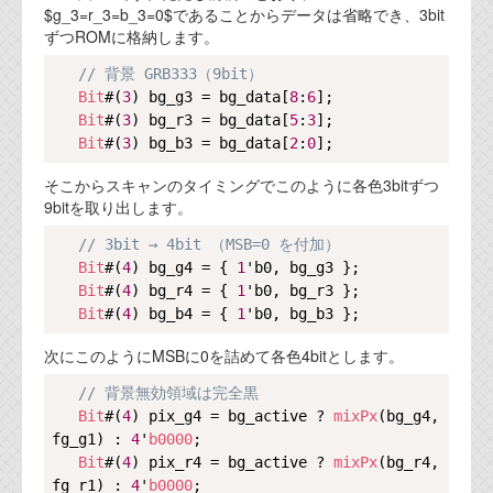
$g_3=r_3=b_3=0$であることからデータは省略でき、3bit
ずつROMに格納します。
Copy
// 背景 GRB333（9bit）
Bit
#(
3
) bg_g3 = bg_data[
8
:
6
];

Bit
#(
3
) bg_r3 = bg_data[
5
:
3
];

Bit
#(
3
) bg_b3 = bg_data[
2
:
0
そこからスキャンのタイミングでこのように各色3bitずつ
9bitを取り出します。
Copy
// 3bit → 4bit （MSB=0 を付加）
Bit
#(
4
) bg_g4 = { 
1
'b0, bg_g3 };

Bit
#(
4
) bg_r4 = { 
1
'b0, bg_r3 };

Bit
#(
4
) bg_b4 = { 
1
次にこのようにMSBに0を詰めて各色4bitとします。
Copy
// 背景無効領域は完全黒
Bit
#(
4
) pix_g4 = bg_active ? 
mixPx
(bg_g4, 
fg_g1) : 
4
'
b0000
;

Bit
#(
4
) pix_r4 = bg_active ? 
mixPx
(bg_r4, 
fg_r1) : 
4
'
b0000
;
