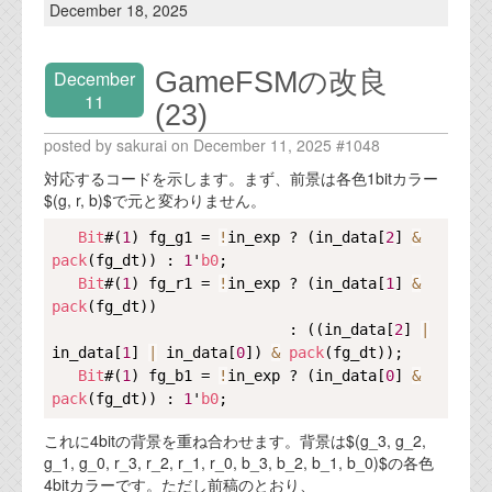
December 18, 2025
GameFSMの改良
December
11
(23)
posted by sakurai on December 11, 2025 #1048
対応するコードを示します。まず、前景は各色1bitカラー
$(g, r, b)$で元と変わりません。
Copy
Bit
#(
1
) fg_g1 = 
!
in_exp ? (in_data[
2
] 
&
pack
(fg_dt)) : 
1
'
b0
;

Bit
#(
1
) fg_r1 = 
!
in_exp ? (in_data[
1
] 
&
pack
(fg_dt))

                           : ((in_data[
2
] 
|
in_data[
1
] 
|
 in_data[
0
]) 
&
pack
(fg_dt));

Bit
#(
1
) fg_b1 = 
!
in_exp ? (in_data[
0
] 
&
pack
(fg_dt)) : 
1
'
b0
これに4bitの背景を重ね合わせます。背景は$(g_3, g_2,
g_1, g_0, r_3, r_2, r_1, r_0, b_3, b_2, b_1, b_0)$の各色
4bitカラーです。ただし前稿のとおり、