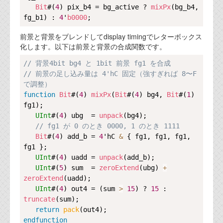
Bit
#(
4
) pix_b4 = bg_active ? 
mixPx
(bg_b4, 
fg_b1) : 
4
'
b0000
前景と背景をブレンドしてdisplay timingでレターボックス
化します。以下は前景と背景の合成関数です。
Copy
// 背景4bit bg4 と 1bit 前景 fg1 を合成
// 前景の足し込み量は 4'hC 固定（強すぎれば 8〜F 
で調整）
function
Bit
#(
4
) 
mixPx
(
Bit
#(
4
) bg4, 
Bit
#(
1
) 
fg1);

UInt
#(
4
) ubg  = 
unpack
(bg4);

// fg1 が 0 のとき 0000, 1 のとき 1111
Bit
#(
4
) add_b = 
4
'hC 
&
 { fg1, fg1, fg1, 
fg1 };

UInt
#(
4
) uadd = 
unpack
(add_b);

UInt
#(
5
) sum  = 
zeroExtend
(ubg) 
+
zeroExtend
(uadd);

UInt
#(
4
) out4 = (sum 
>
15
) ? 
15
 : 
truncate
(sum);

return
pack
endfunction