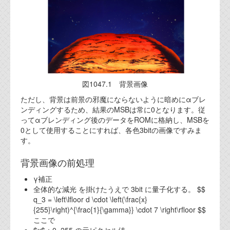
図1047.1 背景画像
ただし、背景は前景の邪魔にならないように暗めにαブレ
ンディングするため、結果のMSBは常に0となります。従
ってαブレンディング後のデータをROMに格納し、MSBを
0として使用することにすれば、各色3bitの画像ですみま
す。
背景画像の前処理
γ補正
全体的な減光 を掛けたうえで 3bit に量子化する。 $$
q_3 = \left\lfloor d \cdot \left(\frac{x}
{255}\right)^{\frac{1}{\gamma}} \cdot 7 \right\rfloor $$
ここで
$x$：0..255 の元ピクセル値