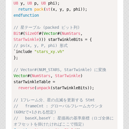
U8
 y, 
U8
 p, 
U8
 phi);

return
pack
(
st
endfunction
// 星テーブル (packed ビット列)
Bit
#(
SizeOf
#(
Vector
#(
NumStars
, 
StarTwinkle
// ps(x, y, P, phi) 形式
`include 
"stars_xy.vh"
};

// Vector#(NUM_STARS, StarTwinkle) に変換
Vector
#(
NumStars
, 
StarTwinkle
) 
starTwinkleTable =

reverse
(
unpack
(starTwinkleBits));

// 1フレーム分、星の点滅を更新する Stmt
//   frameCnt : グローバルフレームカウンタ 
(60Hzで+1される想定)
//   baseX,baseY : 星描画の基準座標（ロゴ全体に
オフセットを掛けたければここで指定）