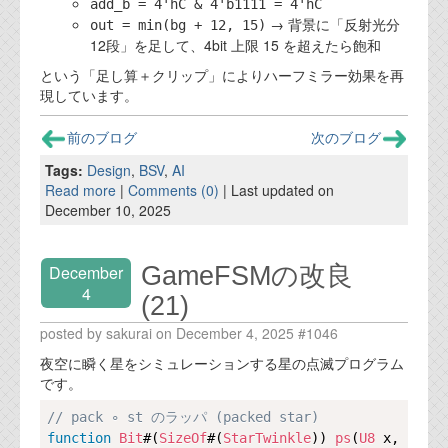
add_b = 4'hC & 4'b1111 = 4'hC
→ 背景に「反射光分
out = min(bg + 12, 15)
12段」を足して、4bit 上限 15 を超えたら飽和
という「足し算＋クリップ」によりハーフミラー効果を再
現しています。
前のブログ
次のブログ
Tags:
Design
,
BSV
,
AI
Read more
|
Comments (0)
| Last updated on
December 10, 2025
GameFSMの改良
December
4
(21)
posted by sakurai on December 4, 2025 #1046
夜空に瞬く星をシミュレーションする星の点滅プログラム
です。
Copy
// pack ∘ st のラッパ (packed star)
function
Bit
#(
SizeOf
#(
StarTwinkle
)) 
ps
(
U8
 x, 