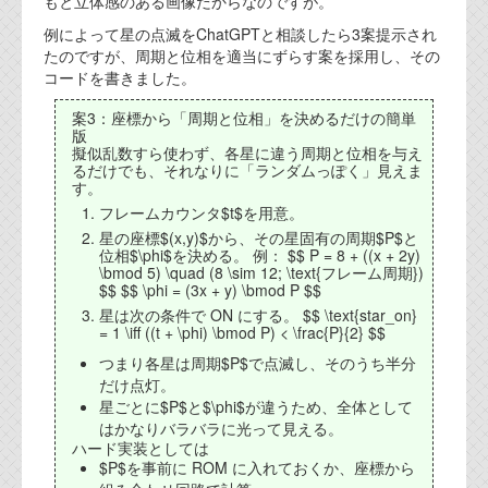
もと立体感のある画像だからなのですが。
例によって星の点滅をChatGPTと相談したら3案提示され
たのですが、周期と位相を適当にずらす案を採用し、その
コードを書きました。
案3：座標から「周期と位相」を決めるだけの簡単
版
擬似乱数すら使わず、各星に違う周期と位相を与え
るだけでも、それなりに「ランダムっぽく」見えま
す。
フレームカウンタ$t$を用意。
星の座標$(x,y)$から、その星固有の周期$P$と
位相$\phi$を決める。 例： $$ P = 8 + ((x + 2y)
\bmod 5) \quad (8 \sim 12; \text{フレーム周期})
$$ $$ \phi = (3x + y) \bmod P $$
星は次の条件で ON にする。 $$ \text{star_on}
= 1 \iff ((t + \phi) \bmod P) < \frac{P}{2} $$
つまり各星は周期$P$で点滅し、そのうち半分
だけ点灯。
星ごとに$P$と$\phi$が違うため、全体として
はかなりバラバラに光って見える。
ハード実装としては
$P$を事前に ROM に入れておくか、座標から