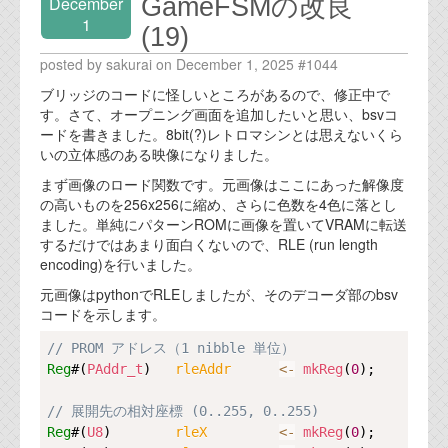
GameFSMの改良
December
1
(19)
posted by sakurai on December 1, 2025 #1044
ブリッジのコードに怪しいところがあるので、修正中で
す。さて、オープニング画面を追加したいと思い、bsvコ
ードを書きました。8bit(?)レトロマシンとは思えないくら
いの立体感のある映像になりました。
まず画像のロード関数です。元画像はここにあった解像度
の高いものを256x256に縮め、さらに色数を4色に落とし
ました。単純にパターンROMに画像を置いてVRAMに転送
するだけではあまり面白くないので、RLE (run length
encoding)を行いました。
元画像はpythonでRLEしましたが、そのデコーダ部のbsv
コードを示します。
Copy
// PROM アドレス（1 nibble 単位）
Reg
#(
PAddr_t
)   
rleAddr      
<-
mkReg
(
0
);

// 展開先の相対座標 (0..255, 0..255)
Reg
#(
U8
)        
rleX         
<-
mkReg
(
0