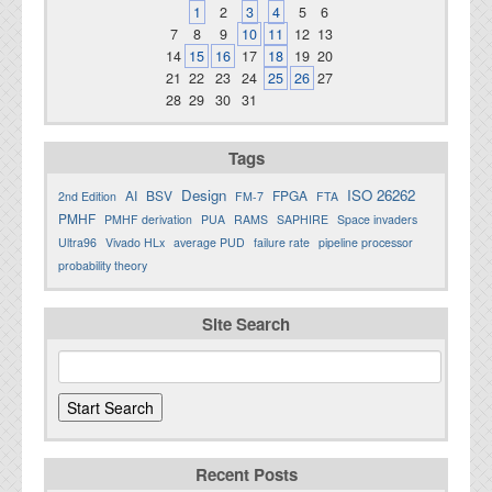
1
2
3
4
5
6
7
8
9
10
11
12
13
14
15
16
17
18
19
20
21
22
23
24
25
26
27
28
29
30
31
Tags
Design
ISO 26262
AI
BSV
FPGA
2nd Edition
FM-7
FTA
PMHF
PMHF derivation
PUA
RAMS
SAPHIRE
Space invaders
Ultra96
Vivado HLx
average PUD
failure rate
pipeline processor
probability theory
Site Search
Recent Posts