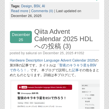
資料閲覧パスワードをお問い合わせ頂き
Tags:
Design
,
BSV
,
AI
ログインをお願い致します。アカウント
Read more
|
Comments (0)
| Last updated on
名は"opendocument"です。
December 26, 2025
機能安全用語集
Qiita Advent
設計用語集
December
Calendar 2025 HDL
25
オンラインショップ
への投稿 (3)
posted by sakurai on December 25, 2025 #1052
お問い合わせ
Hardware Description Language Advent Calendar 2025
の
第3弾の記事です。タイトルは
「聖夜のキラキラ星をBSV
FAQ
で作ろう！」
です。 本ブログで説明した
記事
その他をまと
めたものとなります。詳細は本ブログにて。
お問い合わせフォーム