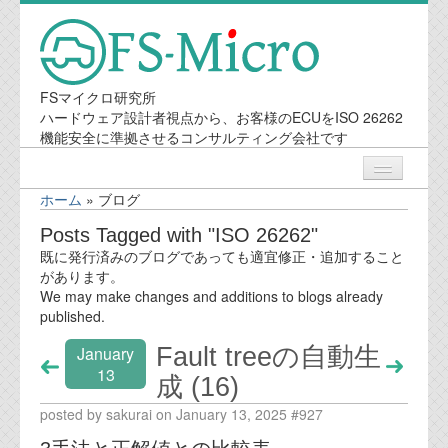
FSマイクロ研究所
ハードウェア設計者視点から、お客様のECUをISO 26262
機能安全に準拠させるコンサルティング会社です
ホーム
»
ブログ
ニュース
Posts Tagged with "ISO 26262"
既に発行済みのブログであっても適宜修正・追加すること
業務内容
があります。
We may make changes and additions to blogs already
published.
機能安全コンサルティング
Fault treeの自動生
January
会社案内
13
成 (16)
posted by sakurai on January 13, 2025 #927
会社概要