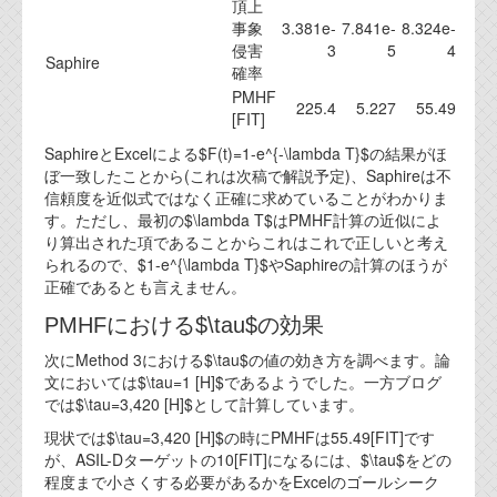
資料閲覧パスワードをお問い合わせ頂き
頂上
ログインをお願い致します。アカウント
事象
3.381e-
7.841e-
8.324e-
侵害
3
5
4
名は"opendocument"です。
Saphire
確率
機能安全用語集
PMHF
225.4
5.227
55.49
[FIT]
設計用語集
SaphireとExcelによる$F(t)=1-e^{-\lambda T}$の結果がほ
ぼ一致したことから(これは次稿で解説予定)、Saphireは不
オンラインショップ
信頼度を近似式ではなく正確に求めていることがわかりま
す。ただし、最初の$\lambda T$はPMHF計算の近似によ
り算出された項であることからこれはこれで正しいと考え
お問い合わせ
られるので、$1-e^{\lambda T}$やSaphireの計算のほうが
正確であるとも言えません。
FAQ
PMHFにおける$\tau$の効果
お問い合わせフォーム
次にMethod 3における$\tau$の値の効き方を調べます。論
文においては$\tau=1 [H]$であるようでした。一方ブログ
では$\tau=3,420 [H]$として計算しています。
現状では$\tau=3,420 [H]$の時にPMHFは55.49[FIT]です
が、ASIL-Dターゲットの10[FIT]になるには、$\tau$をどの
程度まで小さくする必要があるかをExcelのゴールシーク