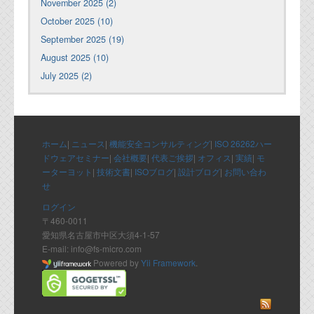
November 2025 (2)
October 2025 (10)
September 2025 (19)
August 2025 (10)
July 2025 (2)
ホーム
|
ニュース
|
機能安全コンサルティング
|
ISO 26262ハー
ドウェアセミナー
|
会社概要
|
代表ご挨拶
|
オフィス
|
実績
|
モ
ーターヨット
|
技術文書
|
ISOブログ
|
設計ブログ
|
お問い合わ
せ
ログイン
〒460-0011
愛知県名古屋市中区大須4-1-57
E-mail: info@fs-micro.com
Powered by
Yii Framework
.