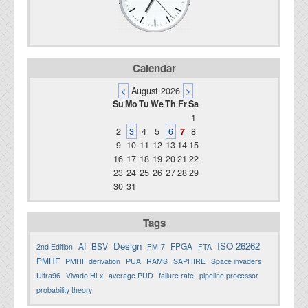
Calendar
<
August 2026
>
Su
Mo
Tu
We
Th
Fr
Sa
1
2
3
4
5
6
7
8
9
10
11
12
13
14
15
16
17
18
19
20
21
22
23
24
25
26
27
28
29
30
31
Tags
Design
ISO 26262
AI
BSV
FPGA
2nd Edition
FM-7
FTA
PMHF
PMHF derivation
PUA
RAMS
SAPHIRE
Space invaders
Ultra96
Vivado HLx
average PUD
failure rate
pipeline processor
probability theory