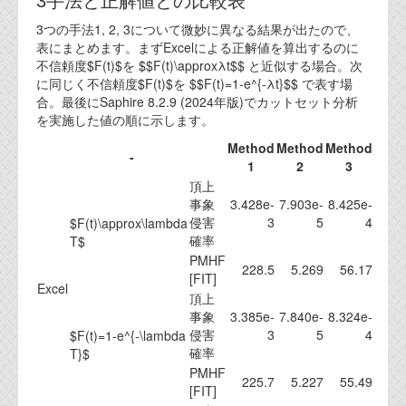
3手法と正解値との比較表
代表ご挨拶
3つの手法1, 2, 3について微妙に異なる結果が出たので、
表にまとめます。まずExcelによる正解値を算出するのに
オフィス
不信頼度$F(t)$を $$F(t)\approxλt$$ と近似する場合。次
に同じく不信頼度$F(t)$を $$F(t)=1-e^{-λt}$$ で表す場
実績
合。最後にSaphire 8.2.9 (2024年版)でカットセット分析
を実施した値の順に示します。
ブログ
Method
Method
Method
-
1
2
3
機能安全ブログ
頂上
事象
3.428e-
7.903e-
8.425e-
設計ブログ
侵害
3
5
4
$F(t)\approx\lambda
確率
T$
テクノロジ
PMHF
228.5
5.269
56.17
[FIT]
Excel
頂上
外部投稿記事
事象
3.385e-
7.840e-
8.324e-
侵害
3
5
4
ブログテーマ
$F(t)=1-e^{-\lambda
確率
T}$
技術文書
PMHF
225.7
5.227
55.49
ご希望の方は、お問い合わせページから
[FIT]