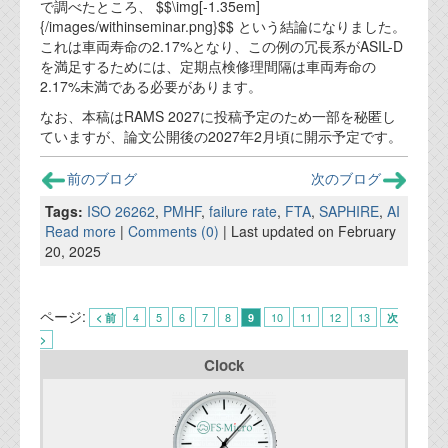
で調べたところ、 $$\img[-1.35em]
{/images/withinseminar.png}$$ という結論になりました。
これは車両寿命の2.17%となり、この例の冗長系がASIL-D
を満足するためには、定期点検修理間隔は車両寿命の
2.17%未満である必要があります。
なお、本稿はRAMS 2027に投稿予定のため一部を秘匿し
ていますが、論文公開後の2027年2月頃に開示予定です。
前のブログ
次のブログ
Tags:
ISO 26262
,
PMHF
,
failure rate
,
FTA
,
SAPHIRE
,
AI
Read more
|
Comments (0)
| Last updated on February
20, 2025
ページ:
4
5
6
7
8
10
11
12
13
< 前
9
次
>
Clock