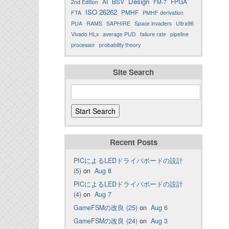
Design
AI
BSV
FPGA
2nd Edition
FM-7
ISO 26262
PMHF
FTA
PMHF derivation
PUA
RAMS
SAPHIRE
Space invaders
Ultra96
Vivado HLx
average PUD
failure rate
pipeline
processor
probability theory
Site Search
Recent Posts
PICによるLEDドライバボードの設計
(5)
on
Aug 8
PICによるLEDドライバボードの設計
(4)
on
Aug 7
GameFSMの改良 (25)
on
Aug 6
GameFSMの改良 (24)
on
Aug 3