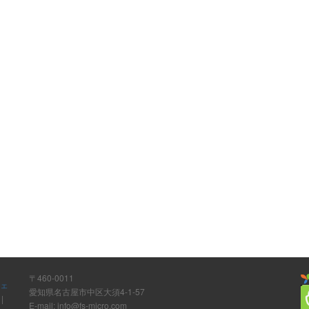
〒460-0011
ウェ
愛知県名古屋市中区大須4-1-57
ト
|
E-mail: info@fs-micro.com