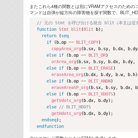
またこれら4種の関数とは別にVRAMアクセスのためのコードも
マンドは自弾が縦方向の障害物を探す関数で、BLIT_H
// 元の Stmt を呼び分ける統合 blit（本文
function
Stmt
blit
(
Blit
 b);

return
 (
seq
if
 (b.op 
==
BLIT_COPY
)

copyArea_org
(b.sx, b.sy, b.dx, b.dy
else
if
 (b.op 
==
BLIT_OR
)

orArea_org
(b.sx, b.sy, b.dx, b.dy, 
else
if
 (b.op 
==
BLIT_ERASE
)

eraseArea_org
(b.dx, b.dy, b.w, b.h);
else
if
 (b.op 
==
BLIT_ANDN
)

eraseAreaSP_org
(b.sx, b.sy, b.dx, b
else
if
 (b.op 
==
BLIT_VDOTS
)

getVdots_org
(b.dx, b.dy);

else
// BLIT_HDOTS
getHdots_org
(b.dx, b.dy);

endseq
);

endfunction