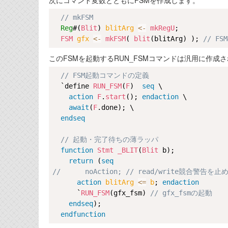
次にコマンド変数とともにFSMを作成します。
// mkFSM
Reg
#(
Blit
) 
blitArg 
<-
mkRegU
;

FSM
gfx 
<-
mkFSM
( 
blit
(blitArg) ); 
// F
このFSMを起動するRUN_FSMコマンドは汎用に作成
// FSM起動コマンドの定義
  `define 
RUN_FSM
(
F
)  
seq
 \

action
F
.
start
(); 
endaction
 \

await
(
F
.done); \

endseq
// 起動・完了待ちの薄ラッパ
function
Stmt
_BLIT
(
Blit
 b);

return
 (
seq
//      noAction; // read/write競合警告を
action
blitArg 
<=
b
; 
endaction
      `
RUN_FSM
(gfx_fsm) 
// gfx_fsmの起動
endseq
);

endfunction