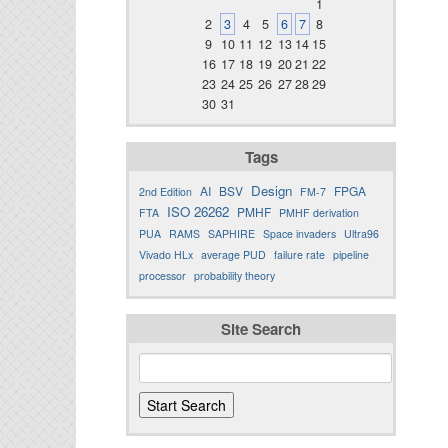
1
2
3
4
5
6
7
8
9
10
11
12
13
14
15
16
17
18
19
20
21
22
23
24
25
26
27
28
29
30
31
Tags
Design
AI
BSV
FPGA
2nd Edition
FM-7
ISO 26262
PMHF
FTA
PMHF derivation
PUA
RAMS
SAPHIRE
Space invaders
Ultra96
Vivado HLx
average PUD
failure rate
pipeline
processor
probability theory
Site Search