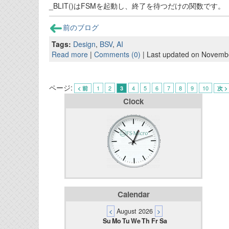
_BLIT()はFSMを起動し、終了を待つだけの関数です。
前のブログ
Tags:
Design
,
BSV
,
AI
Read more
|
Comments (0)
| Last updated on Novemb
ページ:
1
2
4
5
6
7
8
9
10
< 前
3
次 >
Clock
Calendar
<
August 2026
>
Su
Mo
Tu
We
Th
Fr
Sa