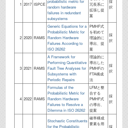
probabilistic metric for
採
1
2017
ISPCE
冗長系に
random hardware
択
拡張し提
failures in redundant
案
subsystems
Generic Equations for a
PMHF式
Probabilistic Metric for
を初めて
採
2
2020
RAMS
Random Hardware
理論的に
択
Failures According to
導出、提
ISO 26262
案
A Framework for
理論的に
Performing Quantitative
導出した
採
3
2021
RAMS
Fault Tree Analyses for
PMHFの
択
Subsystems with
FTA構成
Periodic Repairs
法
Formulas of the
LFMと整
Probabilistic Metric for
合する
採
4
2022
RAMS
Random Hardware
PMHF式
択
Failures to Resolve a
の導出、
Dilemma in ISO 26262
提案
確率構成
Stochastic Constituents
要素を用
for the Probabilistic
採