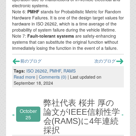
electronic systems.
Note 6:
PMHF
stands for Probabilistic Metric for Random
Hardware Failures. It is one of the design target values for
hardware in ISO 26262, which is a time average of the
probability of system failure during the vehicle lifetime.
Note 7:
Fault-tolerant systems
are safety-enhancing
systems that can substitute the original function without
immediately losing the function in the event of a failure.
前のブログ
次のブログ
Tags:
ISO 26262
,
PMHF
,
RAMS
Read more
|
Comments (0)
| Last updated on
September 18, 2024
弊社代表 桜井 厚の
論文がIEEE信頼性学
October
25
会(RAMS)に4年連続
採択