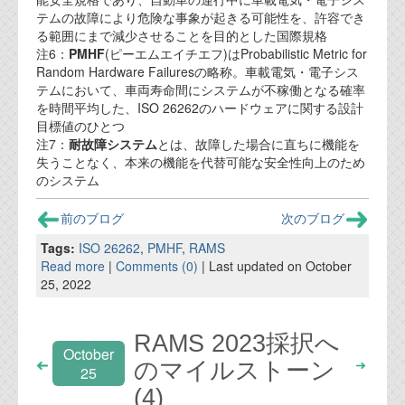
テムの故障により危険な事象が起きる可能性を、許容でき
る範囲にまで減少させることを目的とした国際規格
注6：
PMHF
(ピーエムエイチエフ)はProbabilistic Metric for
Random Hardware Failuresの略称。車載電気・電子シス
テムにおいて、車両寿命間にシステムが不稼働となる確率
を時間平均した、ISO 26262のハードウェアに関する設計
目標値のひとつ
注7：
耐故障システム
とは、故障した場合に直ちに機能を
失うことなく、本来の機能を代替可能な安全性向上のため
のシステム
前のブログ
次のブログ
Tags:
ISO 26262
,
PMHF
,
RAMS
Read more
|
Comments (0)
| Last updated on October
25, 2022
RAMS 2023採択へ
October
のマイルストーン
25
(4)