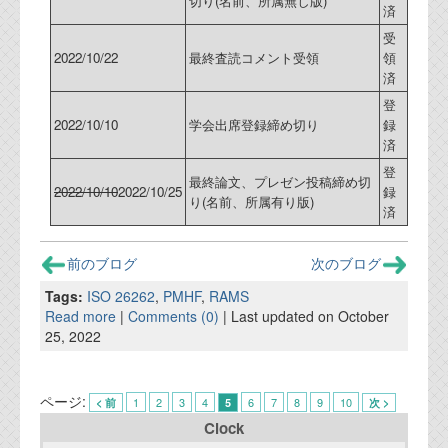
切り(名前、所属無し版)
済
受
2022/10/22
最終査読コメント受領
領
済
登
2022/10/10
学会出席登録締め切り
録
済
登
最終論文、プレゼン投稿締め切
2022/10/10
2022/10/25
録
り(名前、所属有り版)
済
前のブログ
次のブログ
Tags:
ISO 26262
,
PMHF
,
RAMS
Read more
|
Comments (0)
| Last updated on October
25, 2022
ページ:
1
2
3
4
6
7
8
9
10
< 前
5
次 >
Clock