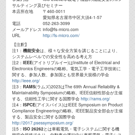
サルティング及びセミナー
本店所在地 〒460-0011
愛知県名古屋市中区大須4-1-57
電話 052-263-3099
メールアドレス info@fs-micro.com
URL
http://fs-micro.com/
【注釈】
注1：
機能安全
は、様々な安全方策を講じることにより、
システムレベルでの安全性を高める考え方
注2：
IEEE
(アイトリプルイー)はInstitute of Electrical and
Electronics Engineersの略称。電気工学・電子工学技術に
関する、参加人数、参加国とも世界最大規模の学会
http://ieee.org/
注3：
RAMS
(ラムズ)2023はThe 69th Annual Reliability &
Maintainability Symposiumの略称。IEEE信頼性部会が主催
する、信頼性工学に関する国際学会
http://rams.org/
注4：
ISPCE
(アイスパイス)はIEEE Symposium on Product
Compliance Engineeringの略称。IEEE製品安全部会が主催
する、製品安全に関する国際学会
http://2017.psessymposium.org/
注5：
ISO 26262
とは車載電気・電子システムに関する機
能安全規格であり、自動車の運行中に車載電気・電子シス