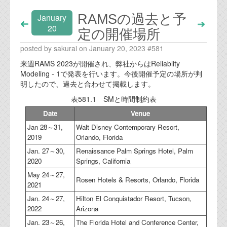
RAMSの過去と予
January
20
定の開催場所
posted by sakurai on January 20, 2023 #581
来週RAMS 2023が開催され、弊社からはReliablity
Modeling - 1で発表を行います。今後開催予定の場所が判
明したので、過去と合わせて掲載します。
表581.1 SMと時間制約表
Date
Venue
Jan 28～31,
Walt Disney Contemporary Resort,
2019
Orlando, Florida
Jan. 27～30,
Renaissance Palm Springs Hotel, Palm
2020
Springs, California
May 24～27,
Rosen Hotels & Resorts, Orlando, Florida
2021
Jan. 24～27,
Hilton El Conquistador Resort, Tucson,
2022
Arizona
Jan. 23～26,
The Florida Hotel and Conference Center,