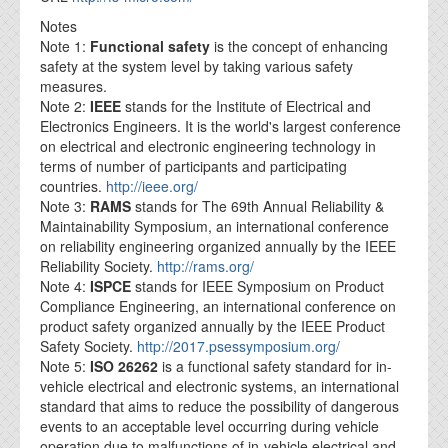
Notes
Note 1:
Functional safety
is the concept of enhancing
safety at the system level by taking various safety
measures.
Note 2:
IEEE
stands for the Institute of Electrical and
Electronics Engineers. It is the world's largest conference
on electrical and electronic engineering technology in
terms of number of participants and participating
countries.
http://ieee.org/
Note 3:
RAMS
stands for The 69th Annual Reliability &
Maintainability Symposium, an international conference
on reliability engineering organized annually by the IEEE
Reliability Society.
http://rams.org/
Note 4:
ISPCE
stands for IEEE Symposium on Product
Compliance Engineering, an international conference on
product safety organized annually by the IEEE Product
Safety Society.
http://2017.psessymposium.org/
Note 5:
ISO 26262
is a functional safety standard for in-
vehicle electrical and electronic systems, an international
standard that aims to reduce the possibility of dangerous
events to an acceptable level occurring during vehicle
operation due to malfunctions of in-vehicle electrical and