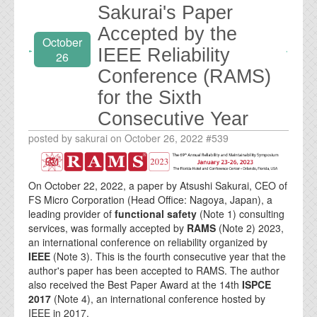
Sakurai's Paper
Accepted by the
October
IEEE Reliability
26
Conference (RAMS)
for the Sixth
Consecutive Year
posted by sakurai on October 26, 2022 #539
On October 22, 2022, a paper by Atsushi Sakurai, CEO of
FS Micro Corporation (Head Office: Nagoya, Japan), a
leading provider of
functional safety
(Note 1) consulting
services, was formally accepted by
RAMS
(Note 2) 2023,
an international conference on reliability organized by
IEEE
(Note 3). This is the fourth consecutive year that the
author's paper has been accepted to RAMS. The author
also received the Best Paper Award at the 14th
ISPCE
2017
(Note 4), an international conference hosted by
IEEE in 2017.