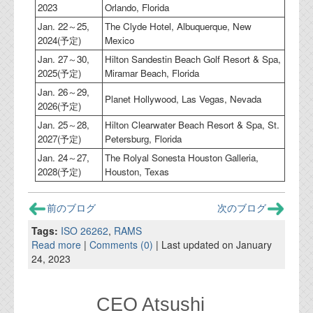
2023
Orlando, Florida
Jan. 22～25,
The Clyde Hotel, Albuquerque, New
2024(予定)
Mexico
Jan. 27～30,
Hilton Sandestin Beach Golf Resort & Spa,
2025(予定)
Miramar Beach, Florida
Jan. 26～29,
Planet Hollywood, Las Vegas, Nevada
2026(予定)
Jan. 25～28,
Hilton Clearwater Beach Resort & Spa, St.
2027(予定)
Petersburg, Florida
Jan. 24～27,
The Rolyal Sonesta Houston Galleria,
2028(予定)
Houston, Texas
前のブログ
次のブログ
Tags:
ISO 26262
,
RAMS
Read more
|
Comments (0)
| Last updated on January
24, 2023
CEO Atsushi