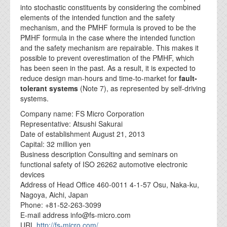
into stochastic constituents by considering the combined
elements of the intended function and the safety
mechanism, and the PMHF formula is proved to be the
PMHF formula in the case where the intended function
and the safety mechanism are repairable. This makes it
possible to prevent overestimation of the PMHF, which
has been seen in the past. As a result, it is expected to
reduce design man-hours and time-to-market for
fault-
tolerant systems
(Note 7), as represented by self-driving
systems.
Company name: FS Micro Corporation
Representative: Atsushi Sakurai
Date of establishment August 21, 2013
Capital: 32 million yen
Business description Consulting and seminars on
functional safety of ISO 26262 automotive electronic
devices
Address of Head Office 460-0011 4-1-57 Osu, Naka-ku,
Nagoya, Aichi, Japan
Phone: +81-52-263-3099
E-mail address info@fs-micro.com
URL
http://fs-micro.com/