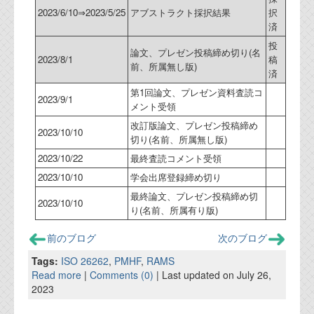
2023/6/10⇒2023/5/25
アブストラクト採択結果
択
済
投
論文、プレゼン投稿締め切り(名
2023/8/1
稿
前、所属無し版)
済
第1回論文、プレゼン資料査読コ
2023/9/1
メント受領
改訂版論文、プレゼン投稿締め
2023/10/10
切り(名前、所属無し版)
2023/10/22
最終査読コメント受領
2023/10/10
学会出席登録締め切り
最終論文、プレゼン投稿締め切
2023/10/10
り(名前、所属有り版)
前のブログ
次のブログ
Tags:
ISO 26262
,
PMHF
,
RAMS
Read more
|
Comments (0)
| Last updated on July 26,
2023