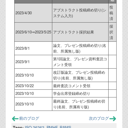
投
アブストラクト投稿締め切り(シ
2023/4/30
稿
ステム入力)
済
採
2023/6/10⇒2023/5/25
アブストラクト採択結果
択
済
論文、プレゼン投稿締め切り(名
2023/8/1
前、所属無し版)
第1回論文、プレゼン資料査読コ
2023/9/1
メント受領
改訂版論文、プレゼン投稿締め
2023/10/10
切り(名前、所属無し版)
2023/10/22
最終査読コメント受領
2023/10/10
学会出席登録締め切り
最終論文、プレゼン投稿締め切
2023/10/10
り(名前、所属有り版)
前のブログ
次のブログ
Tags:
ISO 26262
,
PMHF
,
RAMS