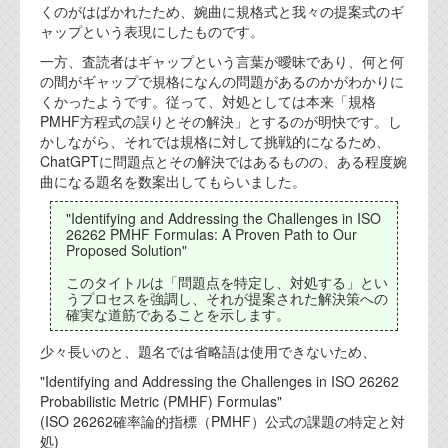
資料閲覧パスワードをお問い合わせ頂き
くのがはばかれたため、婉曲に規格式と我々の提案式のギ
ログインをお願い致します。アカウント
ャップという表現にしたものです。
名は"opendocument"です。
一方、査読者はギャップという言葉が曖昧であり、何と何
の間がギャップで規格になんの問題があるのかがわかりに
機能安全用語集
くかったようです。従って、対処としては本来「規格
PMHF方程式の誤りとその解決」とするのが明快です。し
設計用語集
かしながら、それでは規格に対して挑戦的になるため、
ChatGPTに問題点とその解決ではあるものの、ある程度婉
オンラインショップ
曲になる題名を数案出してもらいました。
"Identifying and Addressing the Challenges in ISO
お問い合わせ
26262 PMHF Formulas: A Proven Path to Our
Proposed Solution"
このタイトルは「問題点を特定し、対処する」とい
FAQ
うプロセスを強調し、それが提案された解決策への
確実な道筋であることを示します。
お問い合わせフォーム
少々長いのと、題名では省略語は使用できないため、
"Identifying and Addressing the Challenges in ISO 26262
Probabilistic Metric (PMHF) Formulas"
(ISO 26262確率論的指標（PMHF）公式の課題の特定と対
処)