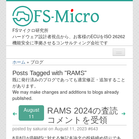
FSマイクロ研究所
ハードウェア設計者視点から、お客様のECUをISO 26262
機能安全に準拠させるコンサルティング会社です
ホーム
»
ブログ
ニュース
Posts Tagged with "RAMS"
既に発行済みのブログであっても適宜修正・追加すること
業務内容
があります。
We may make changes and additions to blogs already
published.
機能安全コンサルティング
RAMS 2024の査読
August
会社案内
11
コメントを受領
posted by sakurai on August 11, 2023 #643
会社概要
8月8日がRAMSに対する無記名論文の投稿締め切りであ