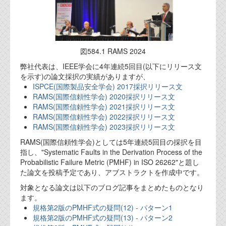
図584.1 RAMS 2024
弊社代表は、IEEE学会に4年連続5回目(以下にリリース文
を示す)の論文採択の実績がありますが、
ISPCE(国際製品安全学会) 2017採択リリース文
RAMS(国際信頼性学会) 2020採択リリース文
RAMS(国際信頼性学会) 2021採択リリース文
RAMS(国際信頼性学会) 2022採択リリース文
RAMS(国際信頼性学会) 2023採択リリース文
RAMS(国際信頼性学会)としては5年連続5回目の採択を目
指し、"Systematic Faults in the Derivation Process of the
Probabilistic Failure Metric (PMHF) in ISO 26262"と題し
た論文を投稿予定であり、アブストラクトを作成中です。
対象となる論文は以下のブログ記事をまとめたものとなり
ます。
規格第2版のPMHF式の疑問(12) - パターン1
規格第2版のPMHF式の疑問(13) - パターン2