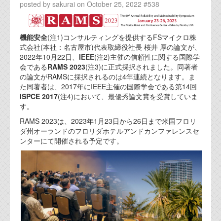
posted by sakurai on October 25, 2022 #538
機能安全
(注1)コンサルティングを提供するFSマイクロ株
式会社(本社：名古屋市)代表取締役社長 桜井 厚の論文が、
2022年10月22日、
IEEE
(注2)主催の信頼性に関する国際学
会である
RAMS 2023
(注3)に正式採択されました。同著者
の論文がRAMSに採択されるのは4年連続となります。ま
た同著者は、2017年にIEEE主催の国際学会である第14回
ISPCE 2017
(注4)において、最優秀論文賞を受賞していま
す。
RAMS 2023は、2023年1月23日から26日まで米国フロリ
ダ州オーランドのフロリダホテルアンドカンファレンスセ
ンターにて開催される予定です。