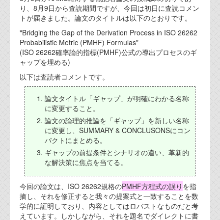
り、8月9日から査読期間ですが、今回は初日に査読コメン
代表ご挨拶
トが届きました。論文のタイトルは以下のとおりです。
オフィス
"Bridging the Gap of the Derivation Process in ISO 26262
Probabilistic Metric (PMHF) Formulas"
実績
(ISO 26262確率論的指標(PMHF)公式の導出プロセスのギ
ャップを埋める)
ブログ
以下は査読者コメントです。
機能安全ブログ
論文タイトル「ギャップ」が明確にわかる名称
に変更すること。
設計ブログ
論文の論理的推論を「ギャップ」を新しい名称
に変更し、SUMMARY & CONCLUSONSにコン
テクノロジ
パクトにまとめる。
ギャップの前提条件とシナリオの違い、革新的
な解決策に焦点を当てる。
外部投稿記事
ブログテーマ
今回の論文は、ISO 26262規格の
PMHF方程式の誤り
を指
摘し、それを修正すると我々の提案式と一致することを数
技術文書
学的に証明しており、内容としてはロバストなものだと考
ご希望の方は、お問い合わせページから
えています。しかしながら、それを題名でダイレクトに書