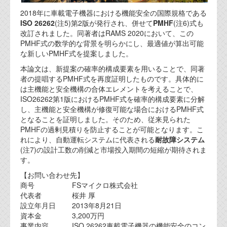
2018年に車載電子機器における機能安全の国際規格である
ISO 26262
(注5)第2版が発行され、併せて
PMHF
(注6)式も
改訂されました。同著者はRAMS 2020において、この
PMHF式の数学的な背景を明らかにし、最適値が算出可能
な新しいPMHF式を提案しました。
本論文は、新提案の確率的構成要素を用いることで、同著
者の提唱するPMHF式を再度証明したものです。具体的に
は主機能と安全機構の合体エレメントを考えることで、
ISO26262第1版におけるPMHF式を確率的構成要素に分解
し、主機能と安全機構が修復可能な場合におけるPMHF式
となることを証明しました。そのため、従来見られた
PMHFの過剰見積りを防止することが可能となります。こ
れにより、自動運転システムに代表される
耐故障システム
(注7)の設計工数の削減と市場投入期間の短縮が期待されま
す。
【お問い合わせ先】
商号 FSマイクロ株式会社
代表者 桜井 厚
設立年月日 2013年8月21日
資本金 3,200万円
事業内容 ISO 26262車載電子機器の機能安全のコン