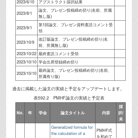
2023/6/10
アブストラクト採択結果
論文、プレゼン投稿締め切り(名前、所属
2023/8/1
無し版)
第1回論文、プレゼン資料査読コメント受
2023/9/1
領
改訂版論文、プレゼン投稿締め切り(名
2023/10/9
前、所属無し版)
2023/10/22
最終査読コメント受領
2023/10/10
学会出席登録締め切り
最終論文、プレゼン投稿締め切り(名前、
2023/10/10
所属有り版)
過去に掲載した論文の実績と予定をアップデートします。
表592.2 PMHF論文の実績と予定表
採
No.
年
学会
論文タイトル
内容
択/
未
Generalized formula for
PMHF式
the calculation of a
を初めて