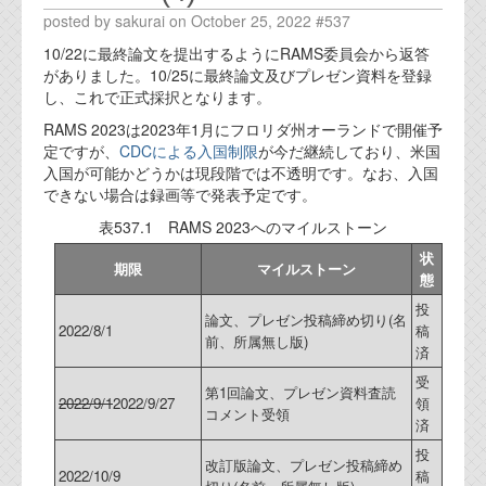
posted by sakurai on October 25, 2022 #537
10/22に最終論文を提出するようにRAMS委員会から返答
がありました。10/25に最終論文及びプレゼン資料を登録
し、これで正式採択となります。
RAMS 2023は2023年1月にフロリダ州オーランドで開催予
定ですが、
CDCによる入国制限
が今だ継続しており、米国
入国が可能かどうかは現段階では不透明です。なお、入国
できない場合は録画等で発表予定です。
表537.1 RAMS 2023へのマイルストーン
状
期限
マイルストーン
態
投
論文、プレゼン投稿締め切り(名
2022/8/1
稿
前、所属無し版)
済
受
第1回論文、プレゼン資料査読
2022/9/1
2022/9/27
領
コメント受領
済
投
改訂版論文、プレゼン投稿締め
2022/10/9
稿