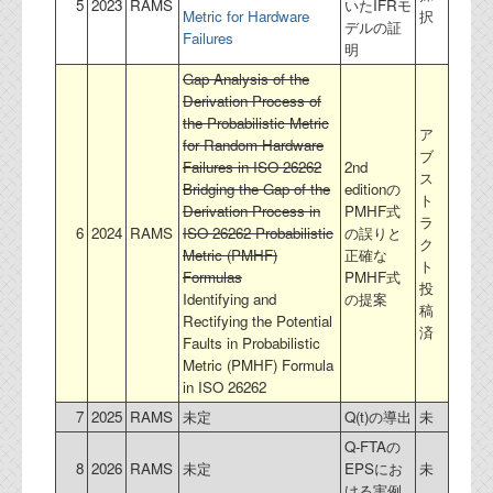
5
2023
RAMS
いたIFRモ
Metric for Hardware
択
デルの証
Failures
明
Gap Analysis of the
Derivation Process of
the Probabilistic Metric
ア
for Random Hardware
ブ
Failures in ISO 26262
2nd
ス
Bridging the Gap of the
editionの
ト
Derivation Process in
PMHF式
ラ
6
2024
RAMS
ISO 26262 Probabilistic
の誤りと
ク
Metric (PMHF)
正確な
ト
Formulas
PMHF式
投
Identifying and
の提案
稿
Rectifying the Potential
済
Faults in Probabilistic
Metric (PMHF) Formula
in ISO 26262
7
2025
RAMS
未定
Q(t)の導出
未
Q-FTAの
8
2026
RAMS
未定
EPSにお
未
ける実例