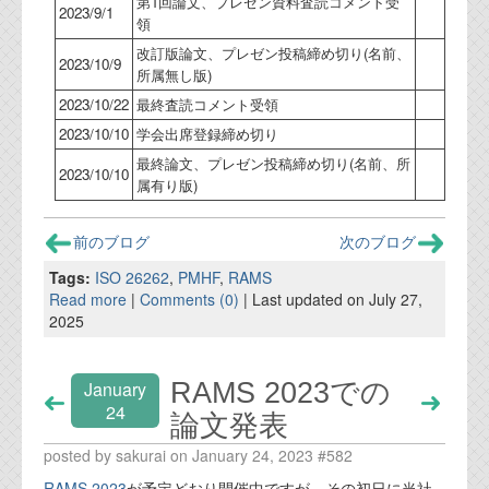
第1回論文、プレゼン資料査読コメント受
2023/9/1
領
改訂版論文、プレゼン投稿締め切り(名前、
2023/10/9
所属無し版)
2023/10/22
最終査読コメント受領
2023/10/10
学会出席登録締め切り
最終論文、プレゼン投稿締め切り(名前、所
2023/10/10
属有り版)
前のブログ
次のブログ
Tags:
ISO 26262
,
PMHF
,
RAMS
Read more
|
Comments (0)
| Last updated on July 27,
2025
RAMS 2023での
January
24
論文発表
posted by sakurai on January 24, 2023 #582
RAMS 2023
が予定どおり開催中ですが、その初日に当社