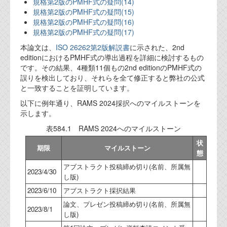
規格第2版のPMHF式の疑問(14)
規格第2版のPMHF式の疑問(15)
規格第2版のPMHF式の疑問(16)
規格第2版のPMHF式の疑問(17)
本論文は、
ISO 26262第2版解説書
に示された、2nd
editionにおけるPMHF式の導出過程を詳細に検討するもの
です。その結果、4種類11個もの2nd editionのPMHF式の
誤りを検出しており、それらを全て修正すると弊社の公式
と一致することを証明しています。
以下に例年通り、RAMS 2024採択へのマイルストーンを
示します。
表584.1 RAMS 2024へのマイルストーン
状
期限
マイルストーン
態
アブストラクト投稿締め切り(名前、所属無
2023/4/30
し版)
2023/6/10
アブストラクト採択結果
論文、プレゼン投稿締め切り(名前、所属無
2023/8/1
し版)