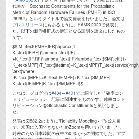
代表が「Stochastic Constituents for the Probabilistic
Metric of Random Hardware Failures (PMHF) in ISO
26262」というタイトルで論文発表を行いました。論文は
プレスリリース
にもあるように、RAMS 2020で発表し
た、以下の新PMHF式の傍証となる証明を論文にしたもの
です。
$$ M_\text{PMHF,IFR}\approx(1-
K_\text{IF,RF})\lambda_\text{IF}
+K_\text{IF,RF}\lambda_\text{IF}\lambda_\text{SM}\left[(1-
K_\text{MPF})T_\text{lifetime}+K_\text{MPF}T_\text{service}\right
\text{where
}K_\text{MPF}:=K_\text{IF,MPF}+K_\text{SM,MPF}-
K_\text{IF,MPF}K_\text{SM,MPF} $$
これは、ブログでは
#484
～
#491
でご紹介した「確率コン
トリビューション」記事に関連するものです。確率コント
リビューションをStochastic Constituentsと英訳しまし
た。
発表は図582.2のように"Reliablity Modeling - 1"の2人目
で、米国に入国できないためZoomを用いて行いました。
時差のため日本時間の夜中の0:45からの開始でした。アプ