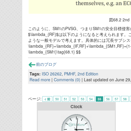
図68.2 2nd
このように、SM1のPVSG、つまりSM1の安全目標
$\lambda_{RF}$は以下のようになると考えられ
ような一般モデルで考えます。具体的には冗長サブシステ
\lambda_{RF}=\lambda_{IF,RF}+\lambda_{SM1,RF}=(1
\lambda_{SM1}\tag{68.1} $$
前のブログ
Tags:
ISO 26262
,
PMHF
,
2nd Edition
Read more
|
Comments (0)
| Last updated on June 29
ページ:
50
51
52
53
54
56
57
58
< 前
55
Clock