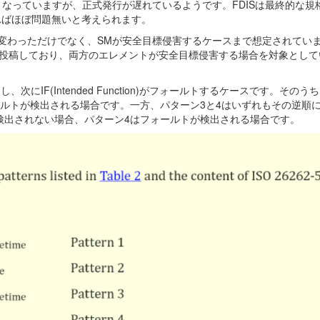
Sの状況となっていますが、正式発行が遅れているようです。FDISは最終的な
ればほぼ問題無いと考えられます。
が変わっただけでなく、SMが安全目標侵害するケースまで想定されてい
投稿しており、両方のエレメントが安全目標侵害する場合を対象として
次にIF(Intended Function)がフォールトするケースです。その
ールトが検出される場合です。一方、パターン3と4はいずれもその逆順
検出されない場合、パターン4はフォールトが検出される場合です。