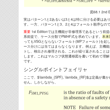
図68.1 2nd 
実はパターン1と2あるいは3と4は特に分ける必要はあ
す。一方、パターン1と3、2と4はフォールト順序なの
重要
1st Editionでは主機能が非修理系であるという
系前提で、ケース分類でPMHF式を求めています。
本来
ってもVSGとならないフォールト(MPフォールト)を起
ース分けには当てはまらなくなります。例えば、主機能が
トし、検出され修理される。これが繰り返されることは十分あ
します。これはマルコフ状態遷移図を書いて初めて理解され
です。
シングルポイントフェイリャ
ここで、$\lambda_{SPF}, \lambda_{RF
せん。しかしながら、