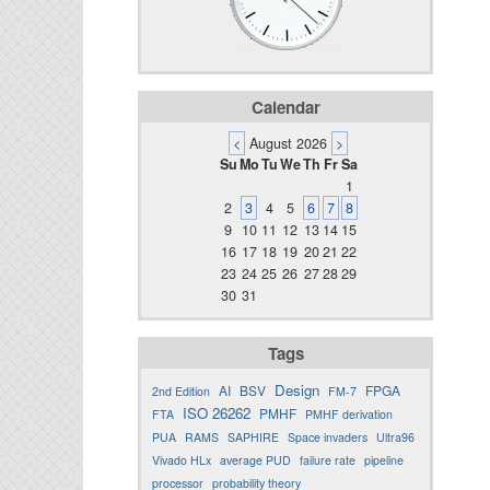
Calendar
<
August 2026
>
Su
Mo
Tu
We
Th
Fr
Sa
1
2
3
4
5
6
7
8
9
10
11
12
13
14
15
16
17
18
19
20
21
22
23
24
25
26
27
28
29
30
31
Tags
Design
AI
BSV
FPGA
2nd Edition
FM-7
ISO 26262
PMHF
FTA
PMHF derivation
PUA
RAMS
SAPHIRE
Space invaders
Ultra96
Vivado HLx
average PUD
failure rate
pipeline
processor
probability theory