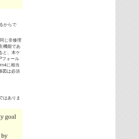
るからで
も同じ非修理
主機能であ
すると、本ケ
Pフォール
rn4に相当
移図は必須
かではありま