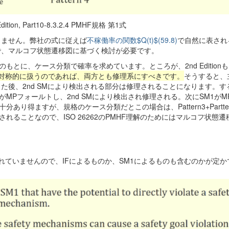
Edition, Part10-8.3.2.4 PMHF規格 第1式
りません。弊社の式に従えば
不稼働率の関数$Q(t)$(59.8)
で自然に表され
で、マルコフ状態遷移図に基づく検討が必要です。
前提のもとに、ケース分類で確率を求めています。ところが、2nd Edition
対称的に扱うのであれば、両方とも修理系にすべきです。
そうすると、
した後、2nd SMにより検出される部分は修理されることになります。
MPフォールトし、2nd SMにより検出され修理される。次にSM1がM
り得ますが、規格のケース分類だとこの場合は、Pattern3+Partte
ることなので、ISO 26262のPMHF理解のためにはマルコフ状態遷
}$は定義が書かれていませんので、IFによるものか、SM1によるものも含むのかが定