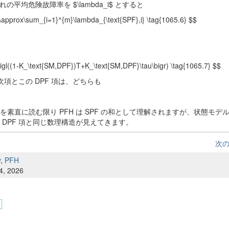
の平均危険故障率を $\lambda_i$ とすると
approx\sum_{i=1}^{m}\lambda_{\text{SPF},i} \tag{1065.6} $$
bigl((1-K_\text{SM,DPF})T+K_\text{SM,DPF}\tau\bigr) \tag{1065.7} $$
次項とこの DPF 項は、どちらも
を素直に読む限り PFH は SPF の和として理解されますが、状態モデ
 の DPF 項と同じ数理構造が見えてきます。
次
y
,
PFH
4, 2026