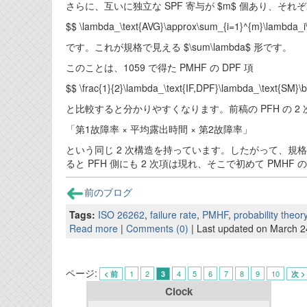
さらに、互いに独立な SPF 寄与が $m$ 個あり、それぞれ
$$ \lambda_\text{AVG}\approx\sum_{i=1}^{m}\lambda_i\
です。これが規格で見える $\sum\lambda$ 形です。
このことは、1059 で得た PMHF の DPF 項
$$ \frac{1}{2}\lambda_\text{IF,DPF}\lambda_\text{SM}\
と比較すると分かりやすくなります。前稿の PFH の 2 
「第1故障率 × 平均露出時間 × 第2故障率」
という同じ 2 次構造を持っています。したがって、規格
ると PFH 側にも 2 次項は現れ、そこで初めて PMHF
前のブログ
Tags:
ISO 26262
,
failure rate
,
PMHF
,
probability theor
Read more
|
Comments (0)
| Last updated on March 2
ページ:
1
2
4
5
6
7
8
9
10
< 前
3
次 >
Clock