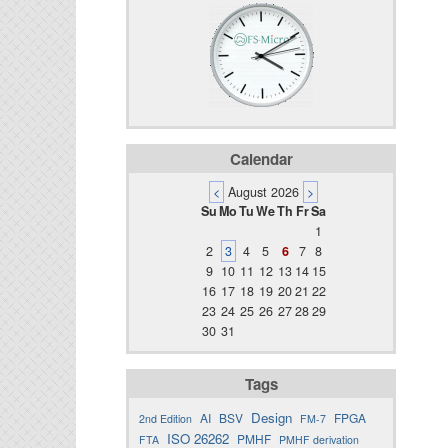
Calendar
<
August 2026
>
Su
Mo
Tu
We
Th
Fr
Sa
1
2
3
4
5
6
7
8
9
10
11
12
13
14
15
16
17
18
19
20
21
22
23
24
25
26
27
28
29
30
31
Tags
Design
AI
BSV
FPGA
2nd Edition
FM-7
ISO 26262
PMHF
FTA
PMHF derivation