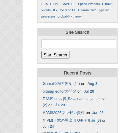
PUA
RAMS
SAPHIRE
Space invaders
Ultra96
Vivado HLx
average PUD
failure rate
pipeline
processor
probability theory
Site Search
Recent Posts
GameFSMの改良 (24)
on
Aug 3
bitmap editorの開発
on
Jul 28
RAMS 2027採択へのマイルストーン
(2)
on
Jul 23
RAMS2026プレゼン資料
on
Jun 25
新PMHF式の導出 IFUモデル編 (3)
on
Jun 24