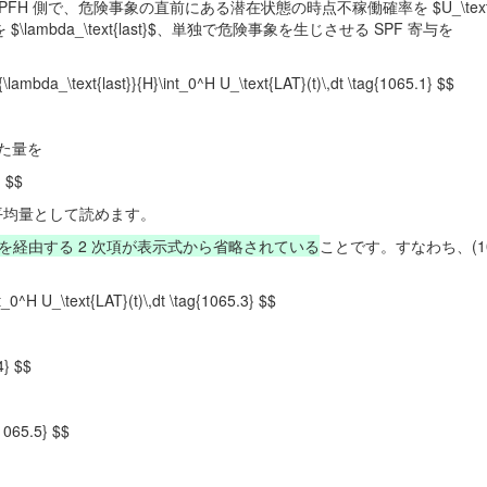
 側で、危険事象の直前にある潜在状態の時点不稼働確率を $U_\text{
ambda_\text{last}$、単独で危険事象を生じさせる SPF 寄与を
ambda_\text{last}}{H}\int_0^H U_\text{LAT}(t)\,dt \tag{1065.1} $$
した量を
} $$
な平均量として読めます。
を経由する 2 次項が表示式から省略されている
ことです。すなわち、(106
nt_0^H U_\text{LAT}(t)\,dt \tag{1065.3} $$
4} $$
1065.5} $$