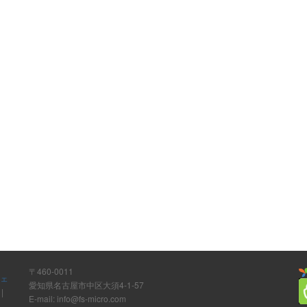
〒460-0011
ウェ
愛知県名古屋市中区大須4-1-57
ト
|
E-mail: info@fs-micro.com