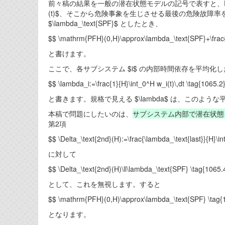
前々稿の結果を一般の潜在状態モデルの記号で表すと、PFH
(t)$、そこから危険事象を生じさせる最後の危険故障率を $\l
$\lambda_\text{SPF}$ としたとき、
$$ \mathrm{PFH}(0,H)\approx\lambda_\text{SPF}+\frac{\l
と書けます。
ここで、各サブシステム $i$ の内部時間依存を平均化
$$ \lambda_i:=\frac{1}{H}\int_0^H w_i(t)\,dt \tag{1065.2
と書きます。規格で見える $\lambda$ は、このよう
本稿で問題にしたいのは、
サブシステム内部で潜在状態
第2項
$$ \Delta_\text{2nd}(H):=\frac{\lambda_\text{last}}{H}\i
に対して
$$ \Delta_\text{2nd}(H)\ll\lambda_\text{SPF} \tag{1065.
として、これを無視します。すると
$$ \mathrm{PFH}(0,H)\approx\lambda_\text{SPF} \tag{
となります。