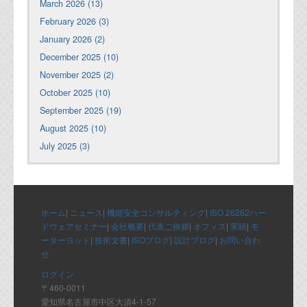
March 2026 (13)
February 2026 (3)
January 2026 (2)
December 2025 (10)
November 2025 (2)
October 2025 (10)
September 2025 (19)
August 2025 (10)
July 2025 (3)
ホーム
|
ニュース
|
機能安全コンサルティング
|
ISO 26262ハー
ドウェアセミナー
|
会社概要
|
代表ご挨拶
|
オフィス
|
実績
|
モ
ーターヨット
|
技術文書
|
ISOブログ
|
設計ブログ
|
お問い合わ
せ
ログイン
〒460-0011
愛知県名古屋市中区大須4-1-57