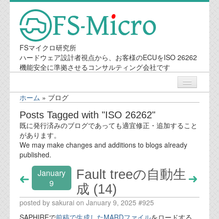
FSマイクロ研究所
ハードウェア設計者視点から、お客様のECUをISO 26262
機能安全に準拠させるコンサルティング会社です
ホーム
»
ブログ
ニュース
Posts Tagged with "ISO 26262"
既に発行済みのブログであっても適宜修正・追加すること
業務内容
があります。
We may make changes and additions to blogs already
published.
機能安全コンサルティング
Fault treeの自動生
January
会社案内
9
成 (14)
posted by sakurai on January 9, 2025 #925
会社概要
SAPHIREで
前稿で生成したMARDファイル
をロードする