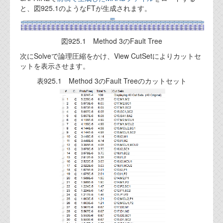
と、図925.1のようなFTが生成されます。
代表ご挨拶
オフィス
図925.1 Method 3のFault Tree
実績
次にSolveで論理圧縮をかけ、View CutSetによりカットセ
ットを表示させます。
ブログ
表925.1 Method 3のFault Treeのカットセット
機能安全ブログ
設計ブログ
テクノロジ
外部投稿記事
ブログテーマ
技術文書
ご希望の方は、お問い合わせページから