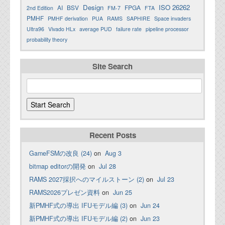
Design
ISO 26262
AI
BSV
FPGA
2nd Edition
FM-7
FTA
PMHF
PMHF derivation
PUA
RAMS
SAPHIRE
Space invaders
Ultra96
Vivado HLx
average PUD
failure rate
pipeline processor
probability theory
Site Search
Recent Posts
GameFSMの改良 (24)
on
Aug 3
bitmap editorの開発
on
Jul 28
RAMS 2027採択へのマイルストーン (2)
on
Jul 23
RAMS2026プレゼン資料
on
Jun 25
新PMHF式の導出 IFUモデル編 (3)
on
Jun 24
新PMHF式の導出 IFUモデル編 (2)
on
Jun 23