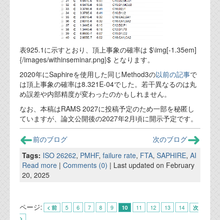
資料閲覧パスワードをお問い合わせ頂き
ログインをお願い致します。アカウント
名は"opendocument"です。
機能安全用語集
表925.1に示すとおり、頂上事象の確率は $\img[-1.35em]
{/images/withinseminar.png}$ となります。
設計用語集
2020年にSaphireを使用した同じMethod3の
以前の記事
で
オンラインショップ
は頂上事象の確率は8.321E-04でした。若干異なるのは丸
め誤差や内部精度が変わったのかもしれません。
なお、本稿はRAMS 2027に投稿予定のため一部を秘匿し
お問い合わせ
ていますが、論文公開後の2027年2月頃に開示予定です。
FAQ
前のブログ
次のブログ
Tags:
ISO 26262
,
PMHF
,
failure rate
,
FTA
,
SAPHIRE
,
AI
お問い合わせフォーム
Read more
|
Comments (0)
| Last updated on February
20, 2025
ページ:
5
6
7
8
9
11
12
13
14
< 前
10
次
>