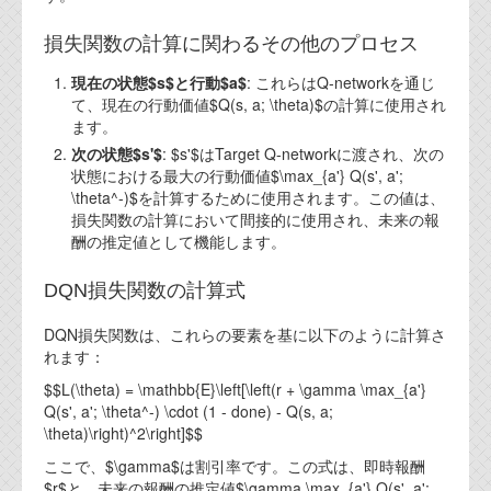
資料閲覧パスワードをお問い合わせ頂き
ログインをお願い致します。アカウント
損失関数の計算に関わるその他のプロセス
名は"opendocument"です。
現在の状態$s$と行動$a$
: これらはQ-networkを通じ
機能安全用語集
て、現在の行動価値$Q(s, a; \theta)$の計算に使用され
ます。
設計用語集
次の状態$s'$
: $s'$はTarget Q-networkに渡され、次の
状態における最大の行動価値$\max_{a'} Q(s', a';
オンラインショップ
\theta^-)$を計算するために使用されます。この値は、
損失関数の計算において間接的に使用され、未来の報
酬の推定値として機能します。
お問い合わせ
DQN損失関数の計算式
FAQ
DQN損失関数は、これらの要素を基に以下のように計算さ
お問い合わせフォーム
れます：
$$L(\theta) = \mathbb{E}\left[\left(r + \gamma \max_{a'}
Q(s', a'; \theta^-) \cdot (1 - done) - Q(s, a;
\theta)\right)^2\right]$$
ここで、$\gamma$は割引率です。この式は、即時報酬
$r$と、未来の報酬の推定値$\gamma \max_{a'} Q(s', a';