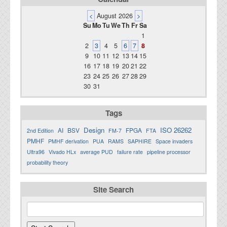
<
August 2026
>
Su
Mo
Tu
We
Th
Fr
Sa
1
2
3
4
5
6
7
8
9
10
11
12
13
14
15
16
17
18
19
20
21
22
23
24
25
26
27
28
29
30
31
Tags
Design
ISO 26262
AI
BSV
FPGA
2nd Edition
FM-7
FTA
PMHF
PMHF derivation
PUA
RAMS
SAPHIRE
Space invaders
Ultra96
Vivado HLx
average PUD
failure rate
pipeline processor
probability theory
Site Search