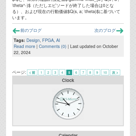
\theta^-)$（ただしエピソードが終了した場合は0とな
る）、および現在の行動価値$Q(s, a; \theta)$に基づいて
います。
前のブログ
次のブログ
Tags:
Design
,
FPGA
,
AI
Read more
|
Comments (0)
| Last updated on October
22, 2024
ページ:
1
2
3
4
6
7
8
9
10
< 前
5
次 >
Clock
Calendar