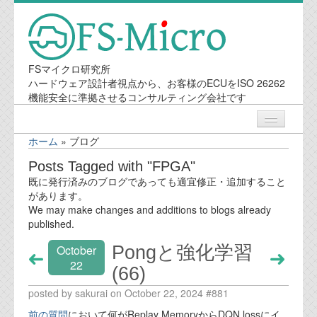
FSマイクロ研究所
ハードウェア設計者視点から、お客様のECUをISO 26262
機能安全に準拠させるコンサルティング会社です
ホーム
»
ブログ
ニュース
Posts Tagged with "FPGA"
既に発行済みのブログであっても適宜修正・追加すること
業務内容
があります。
We may make changes and additions to blogs already
published.
機能安全コンサルティング
Pongと強化学習
October
会社案内
22
(66)
posted by sakurai on October 22, 2024 #881
会社概要
前の質問
において何がReplay MemoryからDQN lossにイ