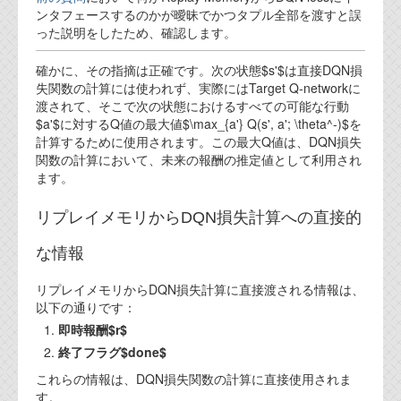
ンタフェースするのかが曖昧でかつタプル全部を渡すと誤
代表ご挨拶
った説明をしたため、確認します。
オフィス
確かに、その指摘は正確です。次の状態$s'$は直接DQN損
失関数の計算には使われず、実際にはTarget Q-networkに
実績
渡されて、そこで次の状態におけるすべての可能な行動
$a'$に対するQ値の最大値$\max_{a'} Q(s', a'; \theta^-)$を
ブログ
計算するために使用されます。この最大Q値は、DQN損失
関数の計算において、未来の報酬の推定値として利用され
機能安全ブログ
ます。
設計ブログ
リプレイメモリからDQN損失計算への直接的
テクノロジ
な情報
リプレイメモリからDQN損失計算に直接渡される情報は、
外部投稿記事
以下の通りです：
即時報酬$r$
ブログテーマ
終了フラグ$done$
技術文書
これらの情報は、DQN損失関数の計算に直接使用されま
ご希望の方は、お問い合わせページから
す。