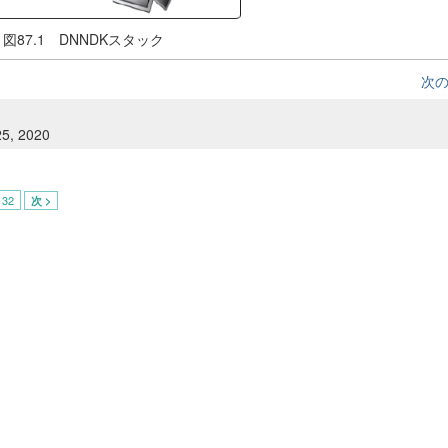
図87.1 DNNDKスタック
次
25, 2020
32
次 >