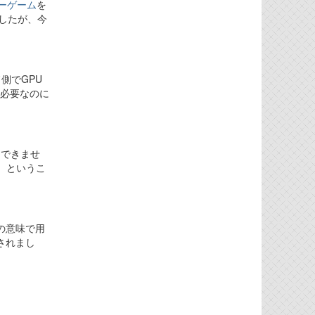
ーゲーム
を
ましたが、今
側でGPU
で必要なのに
用できませ
す。というこ
盤の意味で用
収されまし