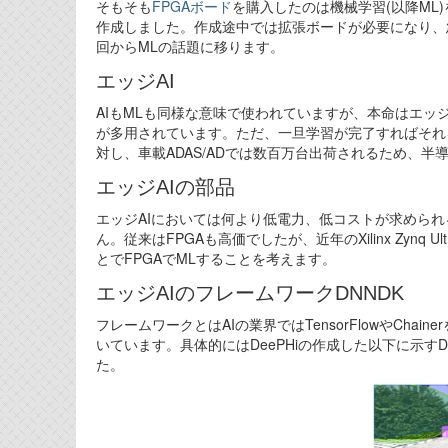
そもそも
FPGAボード
を購入したのは機械学習(以降ML
作成しました。作成途中では拡張ボードが必要になり、急
回からMLの話題に移ります。
エッジAI
AIもMLも同様な意味で使われていますが、本命はエッ
が多用されています。ただ、一旦学習が完了すればそれ
対し、車載ADAS/ADでは数百万台出荷されるため、
エッジAIの部品
エッジAIにおいては何より低電力、低コストが求められ
ん。従来はFPGAも高価でしたが、近年のXilinx Zynq 
とでFPGAでMLすることを考えます。
エッジAIのフレームワークDNNDK
フレームワークとはAIの業界ではTensorFlowやCh
いています。具体的にはDeePHiの作成した以下に示すDN
た。