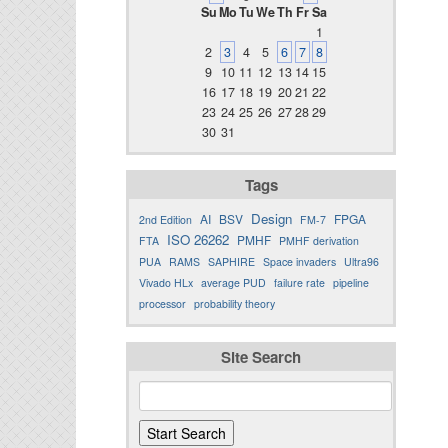
Su
Mo
Tu
We
Th
Fr
Sa
1
2
3
4
5
6
7
8
9
10
11
12
13
14
15
16
17
18
19
20
21
22
23
24
25
26
27
28
29
30
31
Tags
Design
AI
BSV
FPGA
2nd Edition
FM-7
ISO 26262
PMHF
FTA
PMHF derivation
PUA
RAMS
SAPHIRE
Space invaders
Ultra96
Vivado HLx
average PUD
failure rate
pipeline
processor
probability theory
Site Search