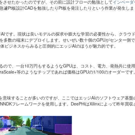
)をさせたかったのですが、その前に設計フローの勉強として
インベーダ
遽Pt板設計CADを勉強したりPt板を発注したりという作業が発生し
ジAIです。現状は良いモデルの探求や膨大な学習の必要性から、クラウド
を多数の端末にデプロイします。せいぜい数十個のGPUがセンター側
半導体ビジネスからみると圧倒的にエッジAIのほうが魅力的です。
るので、一台10万円もするようなGPUは、コスト、電力、発熱共に使
UltraScale+等のようなチップであれば価格はGPUの1/100のオーダーで
ainerを意味することが多いのですが、ここではエッジAIのソフトウェア基
NDKフレームワークを使用します。DeePHiはXilinxによって昨年買