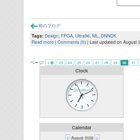
前のブログ
Tags:
Design
,
FPGA
,
Ultra96
,
ML
,
DNNDK
Read more
|
Comments (0)
| Last updated on August 
ページ:
23
24
25
26
27
28
29
31
< 前
30
Clock
Calendar
<
August 2026
>