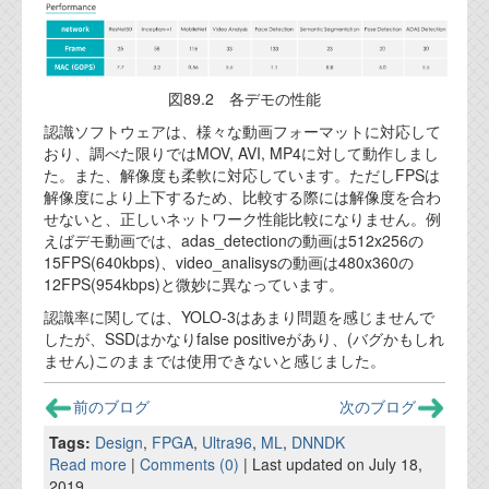
図89.2 各デモの性能
認識ソフトウェアは、様々な動画フォーマットに対応して
おり、調べた限りではMOV, AVI, MP4に対して動作しまし
た。また、解像度も柔軟に対応しています。ただしFPSは
解像度により上下するため、比較する際には解像度を合わ
せないと、正しいネットワーク性能比較になりません。例
えばデモ動画では、adas_detectionの動画は512x256の
15FPS(640kbps)、video_analisysの動画は480x360の
12FPS(954kbps)と微妙に異なっています。
認識率に関しては、YOLO-3はあまり問題を感じませんで
したが、SSDはかなりfalse positiveがあり、(バグかもしれ
ません)このままでは使用できないと感じました。
前のブログ
次のブログ
Tags:
Design
,
FPGA
,
Ultra96
,
ML
,
DNNDK
Read more
|
Comments (0)
| Last updated on July 18,
2019