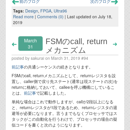
前のブログ
次のブログ
Tags:
Design
,
FPGA
,
Ultra96
Read more
|
Comments (0)
| Last updated on July 18,
2019
FSMのcall, return
March
31
メカニズム
posted by sakurai on March 31, 2019 #94
前記事
の共通シーケンスの続きとなります。
FSMのcall, returnメカニズムとして、returnレジスタを設
置し、caller側で戻り先ステート(通常は現ステートの次)を
returnに格納しておいて、calleeを呼ぶ機構にしているこ
とは、
前記事
で記載しました。
単純な場合はこれで動作しますが、callが2段以上になる
と、returnレジスタが1段であるため、returnレジスタの退
避等が必要になります。言うまでもなくプロセッサではス
タックがこの自動化を行うわけで、プロセッサの場合の疑
似コードを書くと次のようになります。