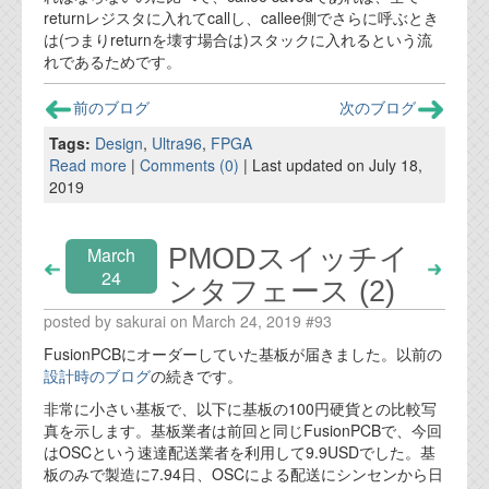
returnレジスタに入れてcallし、callee側でさらに呼ぶとき
は(つまりreturnを壊す場合は)スタックに入れるという流
れであるためです。
前のブログ
次のブログ
Tags:
Design
,
Ultra96
,
FPGA
Read more
|
Comments (0)
| Last updated on July 18,
2019
PMODスイッチイ
March
24
ンタフェース (2)
posted by sakurai on March 24, 2019 #93
FusionPCBにオーダーしていた基板が届きました。以前の
設計時のブログ
の続きです。
非常に小さい基板で、以下に基板の100円硬貨との比較写
真を示します。基板業者は前回と同じFusionPCBで、今回
はOSCという速達配送業者を利用して9.9USDでした。基
板のみで製造に7.94日、OSCによる配送にシンセンから日