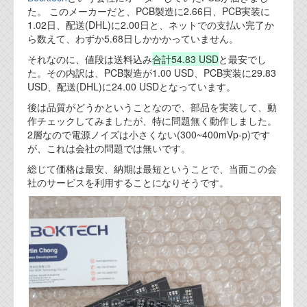
た。 このメーカーだと、PCB製造に2.66日、PCB実装に
代表ご挨拶
1.02日、配送(DHL)に2.00日と、ネットでの支払い完了か
ら数えて、わずか5.68日しかかかっていません。
オフィス
それなのに、値段は送料込み
合計54.83 USD
と最安でし
実績
た。その内訳は、PCB製造が1.00 USD、PCB実装に29.83
USD、配送(DHL)に24.00 USDとなっています。
ブログ
後は品質がどうかということなので、部品を実装して、動
作チェックしてみましたが、特に問題無く動作しました。
2層なので電源ノイズは小さくない(300~400mVp-p)です
機能安全ブログ
が、これは会社の問題では無いです。
設計ブログ
総じて価格は最安、納期は最短ということで、当面この会
社のサービスを利用することになりそうです。
テクノロジ
外部投稿記事
ブログテーマ
技術文書
ご希望の方は、お問い合わせページから