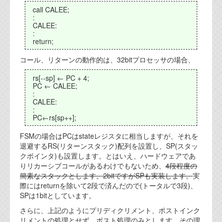
call CALEE;
:
CALEE:
:
return;
コール、リターンの動作的は、32bitプロセッサの場合、
rs[--sp] ← PC + 4;
PC ← CALEE;
:
CALEE:
:
PC←rs[sp++];
FSMの場合はPCはstateレジスタに相当しますが、それを
退避するRS(リターンスタック)配列を設置し、SP(スタッ
クポインタ)も設置します。とはいえ、ハードウェアであ
りリカーシブコールがあるわけでもないため、
4段程度の
簡素なスタックとします。2bitですがSPも実装します。
実
際にはreturnを除いて2段で済んだので(トータルで3段)、
SPは1bitとしています。
さらに、上記のようにプリディクリメント、ポストインク
リメントの処理とせず、ポスト処理のみとします。その理