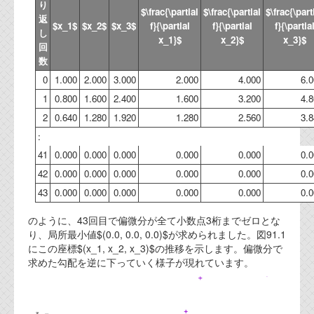
り
$\frac{\partial
$\frac{\partial
$\frac{\part
返
$x_1$
$x_2$
$x_3$
f}{\partial
f}{\partial
f}{\partia
し
x_1}$
x_2}$
x_3}$
回
数
0
1.000
2.000
3.000
2.000
4.000
6.
1
0.800
1.600
2.400
1.600
3.200
4.
2
0.640
1.280
1.920
1.280
2.560
3.
:
41
0.000
0.000
0.000
0.000
0.000
0.
42
0.000
0.000
0.000
0.000
0.000
0.
43
0.000
0.000
0.000
0.000
0.000
0.
のように、43回目で偏微分が全て小数点3桁までゼロとな
り、局所最小値$(0.0, 0.0, 0.0)$が求められました。図91.1
にこの座標$(x_1, x_2, x_3)$の推移を示します。偏微分で
求めた勾配を逆に下っていく様子が現れています。