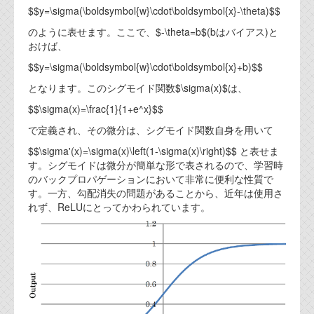
$$y=\sigma(\boldsymbol{w}\cdot\boldsymbol{x}-\theta)$$
のように表せます。ここで、$-\theta=b$(bはバイアス)と
おけば、
$$y=\sigma(\boldsymbol{w}\cdot\boldsymbol{x}+b)$$
となります。このシグモイド関数$\sigma(x)$は、
$$\sigma(x)=\frac{1}{1+e^x}$$
で定義され、その微分は、シグモイド関数自身を用いて
$$\sigma'(x)=\sigma(x)\left(1-\sigma(x)\right)$$ と表せま
す。シグモイドは微分が簡単な形で表されるので、学習時
のバックプロパゲーションにおいて非常に便利な性質で
す。一方、勾配消失の問題があることから、近年は使用さ
れず、ReLUにとってかわられています。