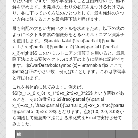
りたい場所ですが、最小解を解くことは困難なので、極小
解を求めます。出発点のまわりの谷底を見つけるわけであ
り、谷に下っていく方法のひとつとして、最も傾斜のきつ
い方向に降りることを最急降下法と呼びます。
最も勾配の大きい方向ベクトルを求めるため、以下の式の
ようにベクトル要素の偏微分をとるハミルトニアン演算子
を使用します。 $$\nabla f=\left(\frac{\partial f}{\partial
x_1},\frac{\partial f}{\partial x_2},\frac{\partial f}{\partial
x_3}\right)$$ このハミルトニアン演算子を用いると、最急
降下法による変位ベクトルは以下のように簡略に記述でき
ます。 $$\varDelta\boldsymbol{x}=-\eta\nabla f$$ ここで
$\eta$は正の小さい数、例えば0.1とします。これは学習率
と呼ばれます。
これを具体的に見てみます。例えば、
$$f(x_1,x_2,x_3)=x_1^2+x_2^2+x_3^2$$ という関数があ
るとき、その偏微分は $$\frac{\partial f}{\partial
x_1}=2x_1, \frac{\partial f}{\partial x_2}=2x_2, \frac{\partial
f}{\partial x_3}=2x_3$$ となります。点$(1.0, 2.0, 3.0)$か
ら開始して最急降下法による漸化式をExcelで実行させて
みました。
繰