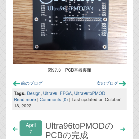
図97.3 PCB基板裏面
前のブログ
次のブログ
Tags:
Design
,
Ultra96
,
FPGA
,
Ultra96toPMOD
Read more
|
Comments (0)
| Last updated on October
18, 2022
Ultra96toPMODの
April
7
PCBの完成