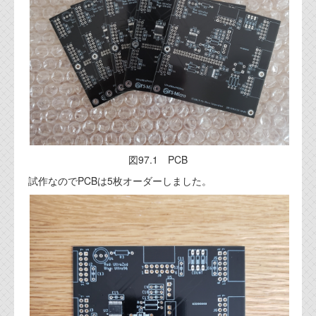
資料閲覧パスワードをお問い合わせ頂き
ログインをお願い致します。アカウント
名は"opendocument"です。
機能安全用語集
設計用語集
オンラインショップ
お問い合わせ
図97.1 PCB
試作なのでPCBは5枚オーダーしました。
FAQ
お問い合わせフォーム