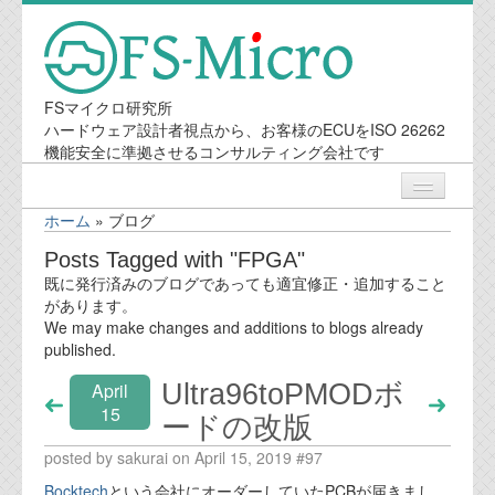
FSマイクロ研究所
ハードウェア設計者視点から、お客様のECUをISO 26262
機能安全に準拠させるコンサルティング会社です
ホーム
»
ブログ
ニュース
Posts Tagged with "FPGA"
既に発行済みのブログであっても適宜修正・追加すること
業務内容
があります。
We may make changes and additions to blogs already
published.
機能安全コンサルティング
Ultra96toPMODボ
April
会社案内
15
ードの改版
posted by sakurai on April 15, 2019 #97
会社概要
Bocktech
という会社にオーダーしていたPCBが届きまし