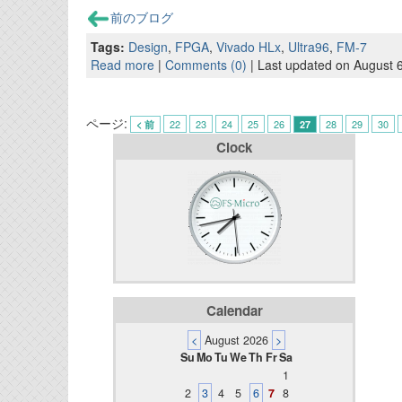
前のブログ
Tags:
Design
,
FPGA
,
Vivado HLx
,
Ultra96
,
FM-7
Read more
|
Comments (0)
| Last updated on August 
ページ:
22
23
24
25
26
28
29
30
< 前
27
Clock
Calendar
<
August 2026
>
Su
Mo
Tu
We
Th
Fr
Sa
1
2
3
4
5
6
7
8