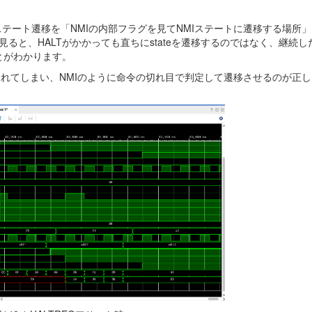
ステート遷移を「NMIの内部フラグを見てNMIステートに遷移する場所
ると、HALTがかかっても直ちにstateを遷移するのではなく、継続し
とがわかります。
きされてしまい、NMIのように命令の切れ目で判定して遷移させるのが正