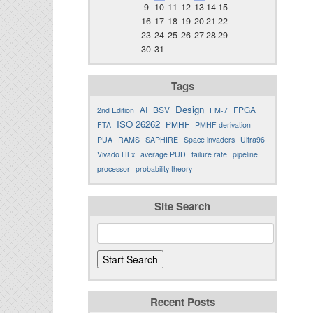
9
10
11
12
13
14
15
16
17
18
19
20
21
22
23
24
25
26
27
28
29
30
31
Tags
Design
AI
BSV
FPGA
2nd Edition
FM-7
ISO 26262
PMHF
FTA
PMHF derivation
PUA
RAMS
SAPHIRE
Space invaders
Ultra96
Vivado HLx
average PUD
failure rate
pipeline
processor
probability theory
Site Search
Recent Posts