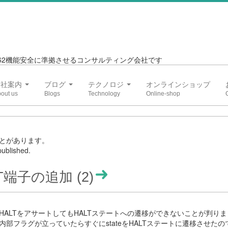
6262機能安全に準拠させるコンサルティング会社です
会社案内
ブログ
テクノロジ
オンラインショップ
とがあります。
ublished.
LT端子の追加 (2)
ALTをアサートしてもHALTステートへの遷移ができないことが判り
部フラグが立っていたらすぐにstateをHALTステートに遷移させたの