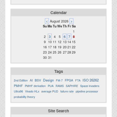
Calendar
<
August 2026
>
Su
Mo
Tu
We
Th
Fr
Sa
1
2
3
4
5
6
7
8
9
10
11
12
13
14
15
16
17
18
19
20
21
22
23
24
25
26
27
28
29
30
31
Tags
Design
ISO 26262
AI
BSV
FPGA
2nd Edition
FM-7
FTA
PMHF
PMHF derivation
PUA
RAMS
SAPHIRE
Space invaders
Ultra96
Vivado HLx
average PUD
failure rate
pipeline processor
probability theory
Site Search