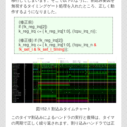
移行してしまいます。そこで以下のように、割込み要因を
資料閲覧パスワードをお問い合わせ頂き
無視するタイミングゲート処理を入れたところ、正しく動
ログインをお願い致します。アカウント
作するようになりました。
名は"opendocument"です。
(修正前)
機能安全用語集
if (!k_reg_irq[2])
k_reg_irq <= { k_reg_irq[1:0], (!cpu_irq_n)};
設計用語集
(修正後) if (!k_reg_irq[2])
k_reg_irq <= { k_reg_irq[1:0], (!cpu_irq_n
&
オンラインショップ
!k_set_i & !k_set_i_timing
)};
お問い合わせ
FAQ
お問い合わせフォーム
図152.1 割込みタイムチャート
このタイマ割込みによるハンドラの実行と復帰は、タイマ
の周期で正しく繰り返されます。割り込みハンドラでは正