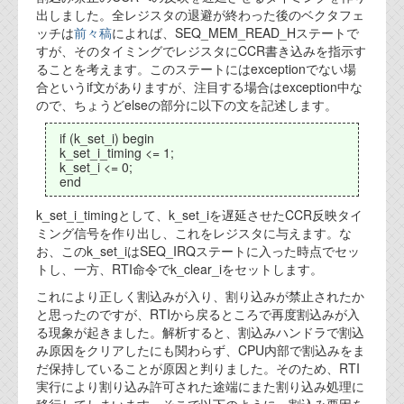
出しました。全レジスタの退避が終わった後のベクタフェ
代表ご挨拶
ッチは
前々稿
によれば、SEQ_MEM_READ_Hステートで
すが、そのタイミングでレジスタにCCR書き込みを指示す
オフィス
ることを考えます。このステートにはexceptionでない場
合というif文がありますが、注目する場合はexception中な
実績
ので、ちょうどelseの部分に以下の文を記述します。
ブログ
if (k_set_i) begin
k_set_i_timing <= 1;
k_set_i <= 0;
機能安全ブログ
end
設計ブログ
k_set_i_timingとして、k_set_iを遅延させたCCR反映タイ
ミング信号を作り出し、これをレジスタに与えます。な
テクノロジ
お、このk_set_iはSEQ_IRQステートに入った時点でセッ
トし、一方、RTI命令でk_clear_iをセットします。
これにより正しく割込みが入り、割り込みが禁止されたか
外部投稿記事
と思ったのですが、RTIから戻るところで再度割込みが入
る現象が起きました。解析すると、割込みハンドラで割込
ブログテーマ
み原因をクリアしたにも関わらず、CPU内部で割込みをま
だ保持していることが原因と判りました。そのため、RTI
技術文書
実行により割り込み許可された途端にまた割り込み処理に
ご希望の方は、お問い合わせページから