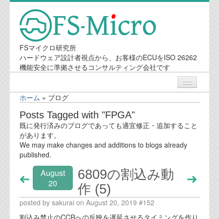
FSマイクロ研究所
ハードウェア設計者視点から、お客様のECUをISO 26262
機能安全に準拠させるコンサルティング会社です
ホーム
»
ブログ
ニュース
Posts Tagged with "FPGA"
既に発行済みのブログであっても適宜修正・追加すること
業務内容
があります。
We may make changes and additions to blogs already
published.
機能安全コンサルティング
6809の割込み動
August
会社案内
20
作 (5)
posted by sakurai on August 20, 2019 #152
会社概要
割込み禁止のCCRへの反映を遅延させるタイミングを作り