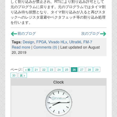
しく割り込みが禁止され、RTIにより割り込み許可として
元のプログラムに戻ります。元のプログラムではタイマ割
り込み待ち状態となり、タイマ割り込みが入ると再びスタ
ックへのレジスタ退避やベクタフェッチ等の割り込み処理
を行います。
前のブログ
次のブログ
Tags:
Design
,
FPGA
,
Vivado HLx
,
Ultra96
,
FM-7
Read more
|
Comments (0)
| Last updated on August
20, 2019
ページ:
21
22
23
24
25
27
28
29
< 前
26
30
次 >
Clock