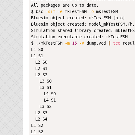
All packages are up to date.

$ bsc 
-sim
-e
 mkTestFSM 
-o
 mkTestFSM

Bluesim object created: mkTestFSM.
{
h,o
}
Bluesim object created: model_mkTestFSM.
{
h,
Simulation shared library created: mkTestFSM
Simulation executable created: mkTestFSM

$ ./mkTestFSM 
-m
15
-V
 dump.vcd 
|
tee
 result
L1 S0

L1 S1

　L2 S0

　L2 S1

　L2 S2

　　L3 S0

　　L3 S1

　　　L4 S0

　　　L4 S1

　　L3 S2

　L2 S3

　L2 S4

L1 S2

L1 S2
