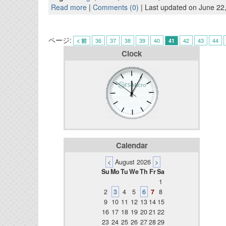
Read more
|
Comments (0)
| Last updated on June 22
ページ:
36
37
38
39
40
42
43
44
< 前
41
Clock
Calendar
<
August 2026
>
Su
Mo
Tu
We
Th
Fr
Sa
1
2
3
4
5
6
7
8
9
10
11
12
13
14
15
16
17
18
19
20
21
22
23
24
25
26
27
28
29