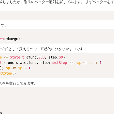
構成しましたが、別法のベクター配列を試してみます。 まずベクターを
ます。
eM
s[sp]として扱えるので、直感的に分かりやすいです。
e 
<=
State_t
 {func:
SUB
, step:
S0
}

t
 {func:state.func, step:
nextStep
()}; 
sp 
<=
sp
+
1
]; 
sp 
<=
sp
-
1
xtStep
SMを実行してみます。

