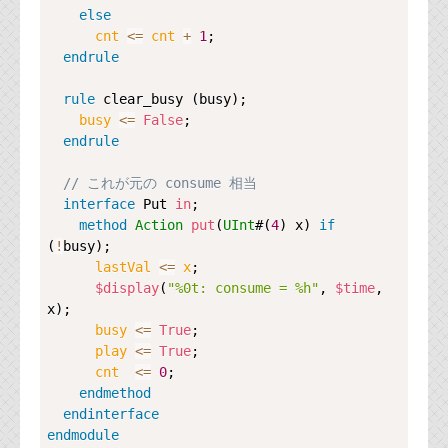
else
cnt 
<=
cnt
+
1
;

endrule
rule
clear_busy
 (busy);

busy 
<=
False
;

endrule
// これが元の consume 相当
interface
Put
in
;

method
Action
put
(
UInt
#(
4
) x) 
if
(
!
busy);

lastVal 
<=
x
;

$display
(
"%0t: consume = %h"
, 
$time
, 
x);

busy 
<=
True
;

play 
<=
True
;

cnt  
<=
0
;

endmethod
endinterface
endmodule