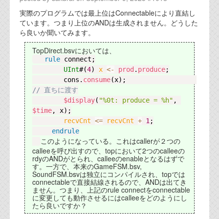
代表ご挨拶
実際のプログラムでは最上位はConnectableにより直結し
ています。つまり上位のANDは生成されません。どうした
オフィス
ら良いか聞いてみます。
実績
TopDirect.bsvにおいては、
rule
connect
;

ブログ
UInt
#(
4
) 
x 
<-
prod
.
produce
;

        cons.
consume
(x);                  
// 直ちに渡す
機能安全ブログ
$display
(
"%0t: produce = %h"
, 
$time
, x);

設計ブログ
recvCnt 
<=
recvCnt
+
1
;

endrule
テクノロジ
このようになっている。これはcallerが２つの
calleeを呼び出すので、topにおいて2つのcalleeの
rdyのANDがとられ、calleeのenableとなるはずで
外部投稿記事
す。一方で、本来のGameFSM.bsv,
SoundFSM.bsvは独立にコンパイルされ、topでは
ブログテーマ
connectableで直接結線されるので、ANDは出てき
ません。つまり、上記のrule connectをconnectable
に変更しても動作させるにはcalleeをどのようにし
技術文書
たら良いですか？
ご希望の方は、お問い合わせページから