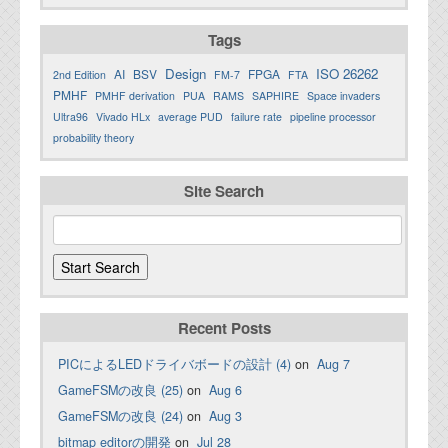
Tags
Design
ISO 26262
AI
BSV
FPGA
2nd Edition
FM-7
FTA
PMHF
PMHF derivation
PUA
RAMS
SAPHIRE
Space invaders
Ultra96
Vivado HLx
average PUD
failure rate
pipeline processor
probability theory
Site Search
Recent Posts
PICによるLEDドライバボードの設計 (4)
on
Aug 7
GameFSMの改良 (25)
on
Aug 6
GameFSMの改良 (24)
on
Aug 3
bitmap editorの開発
on
Jul 28