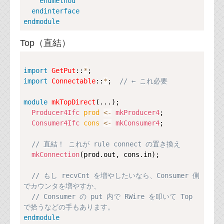
endmethod
endinterface
endmodule
Top（直結）
Copy
import
GetPut
::
*
import
Connectable
::
*
;  
// ← これ必要
module
mkTopDirect
(...);

Producer4Ifc
prod 
<-
mkProducer4
;

Consumer4Ifc
cons 
<-
mkConsumer4
;

// 直結！ これが rule connect の置き換え
mkConnection
(prod.out, cons.in);

// もし recvCnt を増やしたいなら、Consumer 側
でカウンタを増やすか、
// Consumer の put 内で RWire を叩いて Top 
で拾うなどの手もあります。
endmodule