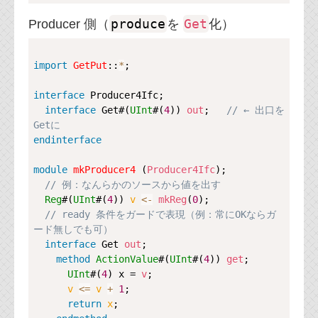
produce
Get
Producer 側（
を
化）
Copy
import
GetPut
::
*
;

interface
Producer4Ifc
;

interface
Get
#(
UInt
#(
4
)) 
out
;   
// ← 出口を
Getに
endinterface
module
mkProducer4
 (
Producer4Ifc
);

// 例：なんらかのソースから値を出す
Reg
#(
UInt
#(
4
)) 
v 
<-
mkReg
(
0
);

// ready 条件をガードで表現（例：常にOKならガ
ード無しでも可）
interface
Get
out
;

method
ActionValue
#(
UInt
#(
4
)) 
get
;

UInt
#(
4
) x = 
v
;

v 
<=
v
+
1
;

return
x
;
