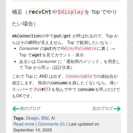
recvCnt
$display
補足（
や
を Top でやり
たい場合）
の中で
が呼ばれるので、Top か
mkConnection
put
/
get
らはその瞬間が見えません。 Top で観測したいなら：
Consumer の
内で
に書く →
put
RWire
/
PulseWire
Top で
を見てカウント・表示
wget
あるいは Consumer に「通知用のメソッド」を用意し
て Top から呼ぶ（設計次第）
これで Top に AND は出ず、
での疎結合が
Connectable
成立します。 既存の
を崩したくないなら、薄い
consume
ラッパーで
を包んで中で
を呼ぶだけで
Put
#(
T
)
consume
もOKです。
前のブログ
次のブログ
Tags:
Design
,
BSV
,
AI
Read more
|
Comments (0)
| Last updated on
September 10, 2025