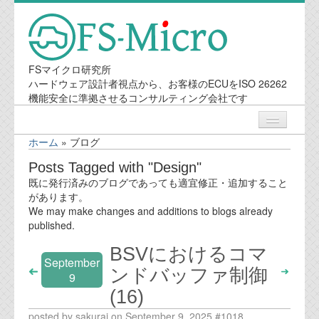
FSマイクロ研究所
ハードウェア設計者視点から、お客様のECUをISO 26262
機能安全に準拠させるコンサルティング会社です
ホーム
»
ブログ
ニュース
Posts Tagged with "Design"
既に発行済みのブログであっても適宜修正・追加すること
業務内容
があります。
We may make changes and additions to blogs already
published.
機能安全コンサルティング
BSVにおけるコマ
September
会社案内
ンドバッファ制御
9
(16)
会社概要
posted by sakurai on September 9, 2025 #1018