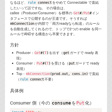
資料閲覧パスワードをお問い合わせ頂き
なるほど、
をやめて Connectable で直結
rule
connect
ログインをお願い致します。アカウント
したいって話ですね。 その場合は、
名は"opendocument"です。
callee（Producer/Consumer）を標準の
イン
Get
#
/
Put
#
タフェースで公開するのが王道です。そうすれば
機能安全用語集
が内部で「両方readyなら転送」のルール
mkConnection
を自動生成してくれるので、トップで2つの enable を同一
設計用語集
ルールでANDする構造から卒業できます。
オンラインショップ
方針
Producer：
を出す（
ガードで ready 表
Get
#(
T
)
get
お問い合わせ
現）
Consumer：
を受ける（
ガードで ready
Put
#(
T
)
put
表現）
FAQ
Top：
で直結
mkConnection
(prod.out, cons.in)
（
不要）
rule
connect
お問い合わせフォーム
具体例
consume
Put
Consumer 側（今の
を
化）