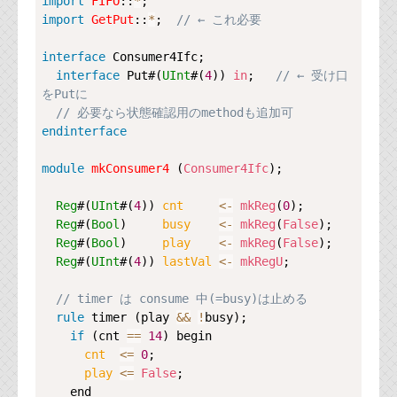
Copy
import
FIFO
::
*
import
GetPut
::
*
;  
// ← これ必要
interface
Consumer4Ifc
;

interface
Put
#(
UInt
#(
4
)) 
in
;   
// ← 受け口
をPutに
// 必要なら状態確認用のmethodも追加可
endinterface
module
mkConsumer4
 (
Consumer4Ifc
);

Reg
#(
UInt
#(
4
)) 
cnt     
<-
mkReg
(
0
);

Reg
#(
Bool
)     
busy    
<-
mkReg
(
False
);

Reg
#(
Bool
)     
play    
<-
mkReg
(
False
);

Reg
#(
UInt
#(
4
)) 
lastVal 
<-
mkRegU
;

// timer は consume 中(=busy)は止める
rule
timer
 (play 
&
&
!
busy);

if
 (cnt 
==
14
) begin

cnt  
<=
0
;

play 
<=
False
;

    end
