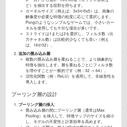
ど）を抽出する役割を持ちます。
カーネルサイズ（例えば、3x3や5x5）は、画像の
解像度や必要な特徴の粒度に応じて選択します。
Pongのようなシンプルなゲームでは、小さいカー
ネルを使用しても十分な場合が多いです。
ストライドは1または2を選択し、フィルタ数（出
力チャネル数）は比較的少なくても良い（例え
ば、16や32）。
追加の畳み込み層
:
複数の畳み込み層を重ねることで、より抽象的な
特徴を抽出します。層を重ねるごとにフィルタ数
を増やすことが一般的です（例：32 -> 64）。
活性化関数（例：ReLU）を適用して、非線形性を
導入します。
プーリング層の設計
プーリング層の挿入
:
畳み込み層の間にプーリング層（通常はMax
Pooling）を挿入して、特徴マップのサイズを縮小
し、モデルの不変性と計算効率を高めます。