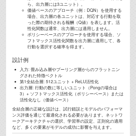
ら、出力層には3ユニット）。
価値ベースのアプローチ（例：DQN）を使用する
場合、出力層の各ユニットは、対応する行動を取
った際の期待される報酬（Q値）を表します。活
性化関数は通常、出力層には適用しません。
ポリシーベースのアプローチを使用する場合、ソ
フトマックス活性化関数を出力層に適用して、各
行動を選択する確率を得ます。
設計例
入力: 畳み込み層やプーリング層からのフラットニン
グされた特徴ベクトル
第1全結合層: 512ユニット + ReLU活性化
出力層: 行動の数に等しいユニット（Pongの場合は
3）+ ソフトマックス活性化（ポリシーベース）または
活性化なし（価値ベース）
全結合層の正確な設計は、試行錯誤とモデルのパフォーマ
ンス評価を通じて最適化される必要があります。ネットワ
ークアーキテクチャの選択、学習率の設定、正則化の適用
など、多くの要素がモデルの成功に影響を与えます。