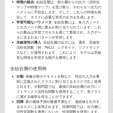
特徴の統合
: 全結合層は、前の層からの出力（活性化
マップや特徴マップ）を受け取り、それらを一次元の
ベクトルに平坦化します。そして、これらの特徴を統
合して、タスクに必要な形式の出力を生成します。
学習可能なパラメータ
: 全結合層には、各入力ノード
と出力ノード間に重みが割り当てられています。これ
らの重みは学習プロセスを通じて更新され、入力デー
タに含まれるパターンを学習します。
非線形性の導入
: 全結合層の出力には、通常、非線形
活性化関数（例：ReLU、シグモイド、ソフトマック
スなど）が適用されます。これにより、モデルは非線
形な関係を学習する能力を獲得します。
全結合層の使用例
分類
: 画像分類やテキスト分類など、特定の入力を事
前に定義されたクラスに割り当てるタスクで広く使用
されます。分類問題では、最後の全結合層の出力にソ
フトマックス活性化関数を適用することで、各クラス
に属する確率を得ることができます。
回帰
: 家の価格予測や株価予測など、連続値を出力す
るタスクにも使用されます。回帰問題では、出力層に
活性化関数を適用しないか、恒等関数を使用します。