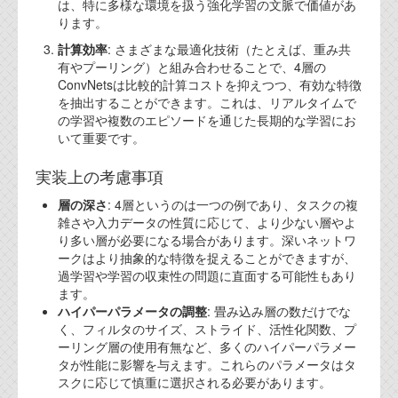
資料閲覧パスワードをお問い合わせ頂き
は、特に多様な環境を扱う強化学習の文脈で価値があ
ります。
ログインをお願い致します。アカウント
名は"opendocument"です。
計算効率
: さまざまな最適化技術（たとえば、重み共
有やプーリング）と組み合わせることで、4層の
機能安全用語集
ConvNetsは比較的計算コストを抑えつつ、有効な特徴
を抽出することができます。これは、リアルタイムで
設計用語集
の学習や複数のエピソードを通じた長期的な学習にお
いて重要です。
オンラインショップ
実装上の考慮事項
お問い合わせ
層の深さ
: 4層というのは一つの例であり、タスクの複
雑さや入力データの性質に応じて、より少ない層やよ
り多い層が必要になる場合があります。深いネットワ
FAQ
ークはより抽象的な特徴を捉えることができますが、
過学習や学習の収束性の問題に直面する可能性もあり
お問い合わせフォーム
ます。
ハイパーパラメータの調整
: 畳み込み層の数だけでな
く、フィルタのサイズ、ストライド、活性化関数、プ
ーリング層の使用有無など、多くのハイパーパラメー
タが性能に影響を与えます。これらのパラメータはタ
スクに応じて慎重に選択される必要があります。