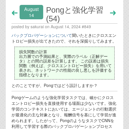
Pongと強化学習
August
14
(54)
posted by sakurai on August 14, 2024 #849
バックプロパゲーションについて
聞いたときにクロスエン
トロピー損失が出てきたので、それを深掘りしてみます。
損失関数の計算
出力層での予測結果と、実際のラベル（正解デー
タ）との間の誤差を計算します。 この誤差は損失
関数（例えば、クロスエントロピー損失）を用いて
表され、ネットワークの性能の良し悪しを評価する
指標となります。
とのことですが、Pongではどう設計しますか？
Pongゲームのような強化学習タスクでは、確かにクロス
エントロピー損失を直接使用する場面は少ないです。強化
学習のコンテキストにおいては、エージェントの行動選択
が最適化の主な対象となり、報酬信号を基にして学習が進
められます。したがって、PongのようなタスクでCNNを
利用して学習する際のバックプロパゲーションプロセス