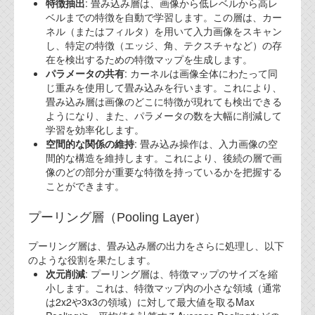
特徴抽出
: 畳み込み層は、画像から低レベルから高レ
ベルまでの特徴を自動で学習します。この層は、カー
ネル（またはフィルタ）を用いて入力画像をスキャン
し、特定の特徴（エッジ、角、テクスチャなど）の存
在を検出するための特徴マップを生成します。
パラメータの共有
: カーネルは画像全体にわたって同
じ重みを使用して畳み込みを行います。これにより、
畳み込み層は画像のどこに特徴が現れても検出できる
ようになり、また、パラメータの数を大幅に削減して
学習を効率化します。
空間的な関係の維持
: 畳み込み操作は、入力画像の空
間的な構造を維持します。これにより、後続の層で画
像のどの部分が重要な特徴を持っているかを把握する
ことができます。
プーリング層（Pooling Layer）
プーリング層は、畳み込み層の出力をさらに処理し、以下
のような役割を果たします。
次元削減
: プーリング層は、特徴マップのサイズを縮
小します。これは、特徴マップ内の小さな領域（通常
は2x2や3x3の領域）に対して最大値を取るMax