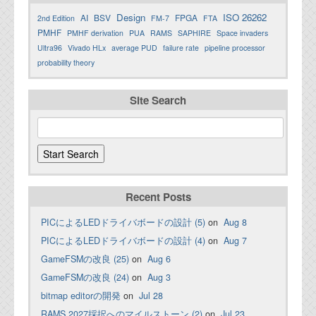
Design
ISO 26262
AI
BSV
FPGA
2nd Edition
FM-7
FTA
PMHF
PMHF derivation
PUA
RAMS
SAPHIRE
Space invaders
Ultra96
Vivado HLx
average PUD
failure rate
pipeline processor
probability theory
Site Search
Recent Posts
PICによるLEDドライバボードの設計 (5)
on
Aug 8
PICによるLEDドライバボードの設計 (4)
on
Aug 7
GameFSMの改良 (25)
on
Aug 6
GameFSMの改良 (24)
on
Aug 3
bitmap editorの開発
on
Jul 28
RAMS 2027採択へのマイルストーン (2)
on
Jul 23