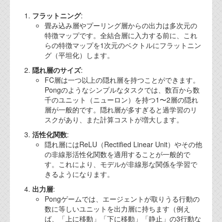
フラットニング
:
畳み込み層やプーリング層からの出力は多次元の
特徴マップです。全結合層に入力する前に、これ
らの特徴マップを1次元のベクトルにフラットニン
グ（平坦化）します。
隠れ層のサイズ
:
FC層は一つ以上の隠れ層を持つことができます。
Pongのようなシンプルなタスクでは、数百から数
千のユニット（ニューロン）を持つ1〜2層の隠れ
層が一般的です。隠れ層が多すぎると過学習のリ
スクがあり、また計算コストが増大します。
活性化関数
:
隠れ層にはReLU（Rectified Linear Unit）やその他
の非線形活性化関数を適用することが一般的で
す。これにより、モデルが非線形な関係を学習で
きるようになります。
出力層
:
Pongゲームでは、エージェントが取りうる行動の
数に等しいユニットを出力層に持ちます（例え
ば、「上に移動」「下に移動」「静止」の3行動な