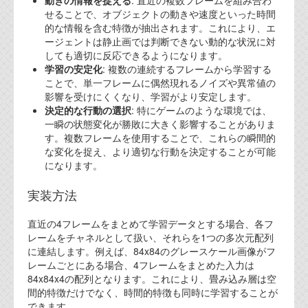
動きの情報を捉える
: 直近の複数フレームを組み合わ
せることで、オブジェクトの動きや速度といった時間
的な情報を含む特徴が抽出されます。これにより、エ
ージェントは静止画では判断できない動的な状況に対
しても適切に反応できるようになります。
学習の安定化
: 複数の連続するフレームから学習する
ことで、単一フレームに偶然現れるノイズや異常値の
影響を受けにくくなり、学習がより安定します。
決定的な行動の選択
: 特にゲームのような環境では、
一瞬の状態変化が勝敗に大きく影響することがありま
す。複数フレームを使用することで、これらの瞬間的
な変化を捉え、より適切な行動を決定することが可能
になります。
実装方法
直近の4フレームをまとめて学習データとする場合、各フ
レームをチャネルとして扱い、それらを1つの多次元配列
に連結します。例えば、84x84のグレースケール画像がフ
レームごとにある場合、4フレームをまとめた入力は
84x84x4の配列となります。これにより、畳み込み層は空
間的特徴だけでなく、時間的特徴も同時に学習することが
できます。