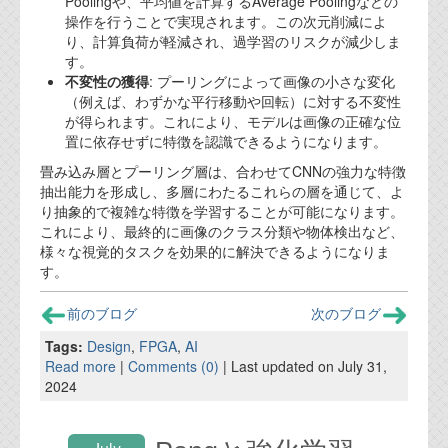
Poolingや、平均値を計算するAverage Poolingなどの
操作を行うことで実現されます。この次元削減によ
り、計算負荷が軽減され、過学習のリスクが減少しま
す。
不変性の獲得
: プーリングによって画像の小さな変化
（例えば、わずかな平行移動や回転）に対する不変性
が得られます。これにより、モデルは画像の正確な位
置に依存せずに特徴を認識できるようになります。
畳み込み層とプーリング層は、合わせてCNNの強力な特徴
抽出能力を形成し、多層にわたるこれらの層を通じて、よ
り抽象的で複雑な特徴を学習することが可能になります。
これにより、最終的に画像のクラス分類や物体検出など、
様々な視覚的タスクを効果的に解決できるようになりま
す。
前のブログ
次のブログ
Tags:
Design
,
FPGA
,
AI
Read more
|
Comments (0)
| Last updated on July 31,
2024