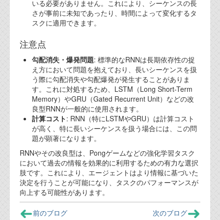
いる必要がありません。これにより、シーケンスの長
さが事前に未知であったり、時間によって変化するタ
スクに適用できます。
注意点
勾配消失・爆発問題
: 標準的なRNNは長期依存性の捉
え方において問題を抱えており、長いシーケンスを扱
う際に勾配消失や勾配爆発が発生することがありま
す。これに対処するため、LSTM（Long Short-Term
Memory）やGRU（Gated Recurrent Unit）などの改
良型RNNが一般的に使用されます。
計算コスト
: RNN（特にLSTMやGRU）は計算コスト
が高く、特に長いシーケンスを扱う場合には、この問
題が顕著になります。
RNNやその改良型は、Pongゲームなどの強化学習タスク
において過去の情報を効果的に利用するための有力な選択
肢です。これにより、エージェントはより情報に基づいた
決定を行うことが可能になり、タスクのパフォーマンスが
向上する可能性があります。
前のブログ
次のブログ