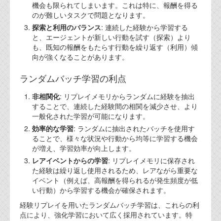
機会も限られてしまいます。これは特に、報酬を得る
のが難しいタスクで問題となります。
探索と利用のバランス
: 連続した経験から学習する
と、エージェントが新しい行動を試す（探索）より
も、既知の報酬をもたらす行動を繰り返す（利用）傾
向が強くなることがあります。
ランダムバッチ学習の利点
非相関化
: リプレイメモリからランダムに経験を抽出
することで、連続した経験間の相関を減少させ、より
一般化された学習が可能になります。
効率的な学習
: ランダムに抽出されたバッチを使用す
ることで、様々な状況や行動から均等に学習する機会
が増え、学習効率が向上します。
レアイベントからの学習
: リプレイメモリに保存され
た経験は繰り返し使用されるため、レアながら重要な
イベント（例えば、高報酬を得られるが発生頻度が低
い行動）から学習する機会が確保されます。
経験リプレイを用いたランダムバッチ学習は、これらの利
点により、強化学習において広く採用されています。特