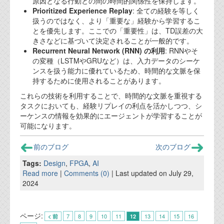
原因となる行動との間の時間的関係性を保持します。
Prioritized Experience Replay
: 全ての経験を等しく
扱うのではなく、より「重要な」経験から学習するこ
とを優先します。ここでの「重要性」は、TD誤差の大
きさなどに基づいて決定されることが一般的です。
Recurrent Neural Network (RNN) の利用
: RNNやそ
の変種（LSTMやGRUなど）は、入力データのシーケ
ンスを扱う能力に優れているため、時間的な文脈を保
持するために使用されることがあります。
これらの技術を利用することで、時間的な文脈を重視する
タスクにおいても、経験リプレイの利点を活かしつつ、シ
ーケンスの情報を効果的にエージェントが学習することが
可能になります。
前のブログ
次のブログ
Tags:
Design
,
FPGA
,
AI
Read more
|
Comments (0)
| Last updated on July 29,
2024
ページ:
7
8
9
10
11
13
14
15
16
< 前
12