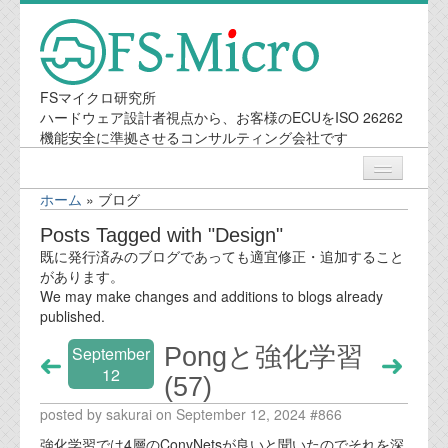
FSマイクロ研究所
ハードウェア設計者視点から、お客様のECUをISO 26262
機能安全に準拠させるコンサルティング会社です
ホーム
»
ブログ
ニュース
Posts Tagged with "Design"
既に発行済みのブログであっても適宜修正・追加すること
業務内容
があります。
We may make changes and additions to blogs already
published.
機能安全コンサルティング
Pongと強化学習
September
会社案内
12
(57)
posted by sakurai on September 12, 2024 #866
会社概要
強化学習では4層のConvNetsが良いと聞いたのでそれを深