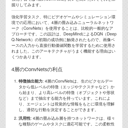
掘りしてみます。
代表ご挨拶
強化学習タスク、特にビデオゲームやシミュレーション環
オフィス
境での応用において、4層の畳み込みニューラルネットワ
ーク（ConvNets）を使用することは、比較的一般的なア
実績
プローチです。この設計は、DeepMindによるDQN（Deep
Q-Network）の初期の成功例に触発されたもので、画像ベ
ブログ
ースの入力から直接行動価値関数を学習するために使用さ
れました。このアーキテクチャがうまく機能する理由はい
機能安全ブログ
くつかあります。
設計ブログ
4層のConvNetsの利点
テクノロジ
特徴抽出能力
: 4層のConvNetsは、生のピクセルデー
タから低レベルの特徴（エッジやテクスチャなど）か
ら始まり、より高レベルの特徴（オブジェクトや形状
外部投稿記事
など）まで抽出する能力を持っています。これによ
り、エージェントは視覚的な情報をもとに環境を理解
ブログテーマ
し、適切な行動を決定することができます。
技術文書
汎用性
: 4層の畳み込み層を持つネットワークは、様々
ご希望の方は、お問い合わせページから
な種類のゲームやタスクに適応可能です。この柔軟性