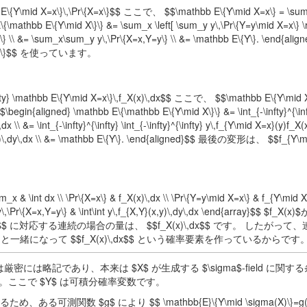
 E\{Y\mid X=x\}\,\Pr\{X=x\}$$ ここで、 $$\mathbb E\{Y\mid X=x\} = \sum_
thbb E\{Y\mid X\}\} &= \sum_x \left[ \sum_y y\,\Pr\{Y=y\mid X=x\} \ri
x\} \\ &= \sum_x\sum_y y\,\Pr\{X=x,Y=y\} \\ &= \mathbb E\{Y\}. \end{al
x,Y=y\}$$ を使っています。
\infty} \mathbb E\{Y\mid X=x\}\,f_X(x)\,dx$$ ここで、 $$\mathbb E\{Y\mid 
begin{aligned} \mathbb E\{\mathbb E\{Y\mid X\}\} &= \int_{-\infty}^{\inft
,dx \\ &= \int_{-\infty}^{\infty} \int_{-\infty}^{\infty} y\,f_{Y\mid X=x}(y)f_X(x
{X,Y}(x,y)\,dy\,dx \\ &= \mathbb E\{Y\}. \end{aligned}$$ 最後の変形は、 $$f_{Y\
_x & \int dx \\ \Pr\{X=x\} & f_X(x)\,dx \\ \Pr\{Y=y\mid X=x\} & f_{Y\mid X
 y\,\Pr\{X=x,Y=y\} & \int\int y\,f_{X,Y}(x,y)\,dy\,dx \end{array}$$ $f_
$$ に対応する連続の場合の量は、 $$f_X(x)\,dx$$ です。 したがって
$ と一緒になって $$f_X(x)\,dx$$ という確率要素を作っているからです
}$ は厳密には略記であり、本来は $X$ が生成する $\sigma$-field に関
 を意味します。ここで $Y$ は可積分確率変数です。
可測関数 $g$ により $$ \mathbb{E}\{Y\mid \sigma(X)\}=g(