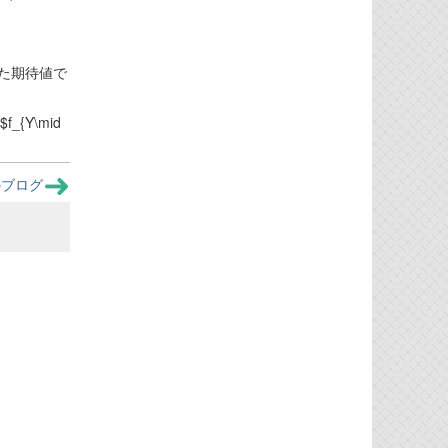
件付けた期待値で
f_{Y\mid
のブログ