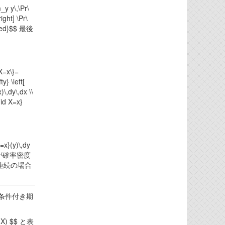
y y\,\Pr\
ght] \Pr\
igned}$$ 最後
X=x\}=
y} \left[
)\,dy\,dx \\
mid X=x}
=x}(y)\,dy
X(x)$が確率密度
、連続の場合
。
する条件付き期
X) $$ と表