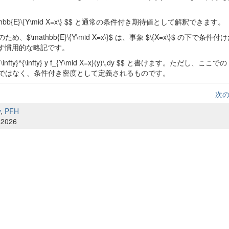
mathbb{E}\{Y\mid X=x\} $$ と通常の条件付き期待値として解釈できます。
ため、$\mathbb{E}\{Y\mid X=x\}$ は、事象 $\{X=x\}$ の下で条
を表す慣用的な略記です。
ty}^{\infty} y f_{Y\mid X=x}(y)\,dy $$ と書けます。ただし、ここでの $
よる条件付けではなく、条件付き密度として定義されるものです。
次
y
,
PFH
 2026