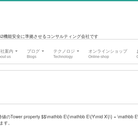
6262機能安全に準拠させるコンサルティング会社です
会社案内
ブログ
テクノロジ
オンラインショップ
rty $$\mathbb E\{\mathbb E\{Y\mid X\}\} = \mathbb E\{
ます。