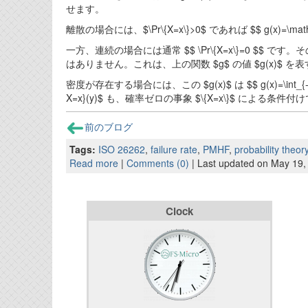
せます。
離散の場合には、$\Pr\{X=x\}>0$ であれば $$ g(x)=\
一方、連続の場合には通常 $$ \Pr\{X=x\}=0 $$ です。その
はありません。これは、上の関数 $g$ の値 $g(x)$ 
密度が存在する場合には、この $g(x)$ は $$ g(x)=\int_{-\inf
X=x}(y)$ も、確率ゼロの事象 $\{X=x\}$ に
前のブログ
Tags:
ISO 26262
,
failure rate
,
PMHF
,
probability theor
Read more
|
Comments (0)
| Last updated on May 19,
Clock