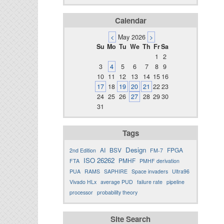
Calendar
<
May 2026
>
Su
Mo
Tu
We
Th
Fr
Sa
1
2
3
4
5
6
7
8
9
10
11
12
13
14
15
16
17
18
19
20
21
22
23
24
25
26
27
28
29
30
31
Tags
Design
AI
BSV
FPGA
2nd Edition
FM-7
ISO 26262
PMHF
FTA
PMHF derivation
PUA
RAMS
SAPHIRE
Space invaders
Ultra96
Vivado HLx
average PUD
failure rate
pipeline
processor
probability theory
Site Search