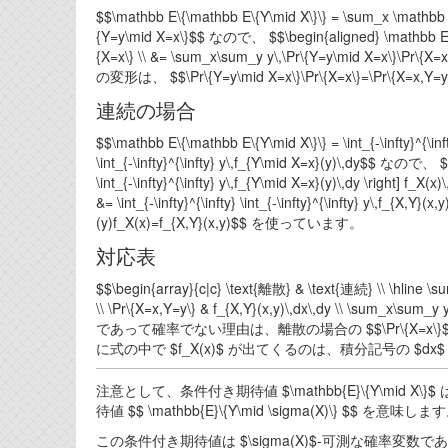
$$\mathbb E\{\mathbb E\{Y\mid X\}\} = \sum_x \mathbb
{Y=y\mid X=x\}$$ なので、 $$\begin{aligned} \mathbb E\{\ma
{X=x\} \\ &= \sum_x\sum_y y\,\Pr\{Y=y\mid X=x\}\Pr\{X=
の変形は、 $$\Pr\{Y=y\mid X=x\}\Pr\{X=x\}=\Pr\{X=
連続の場合
$$\mathbb E\{\mathbb E\{Y\mid X\}\} = \int_{-\infty}^{
\int_{-\infty}^{\infty} y\,f_{Y\mid X=x}(y)\,dy$$ なので、 $$\
\int_{-\infty}^{\infty} y\,f_{Y\mid X=x}(y)\,dy \right] f_X(x)\
&= \int_{-\infty}^{\infty} \int_{-\infty}^{\infty} y\,f_
(y)f_X(x)=f_{X,Y}(x,y)$$ を使っています。
対応表
$$\begin{array}{c|c} \text{離散} & \text{連続} \\ \hline \sum
\\ \Pr\{X=x,Y=y\} & f_{X,Y}(x,y)\,dx\,dy \\ \sum_x\sum_y
であって確率でない理由は、離散の場合の $$\Pr\{X=x\}
に式の中で $f_X(x)$ が出てくるのは、積分記号の $dx
注意として、条件付き期待値 $\mathbb{E}\{Y\mid X\
待値 $$ \mathbb{E}\{Y\mid \sigma(X)\} $$
この条件付き期待値は $\sigma(X)$-可測な確率変数であるため、ある