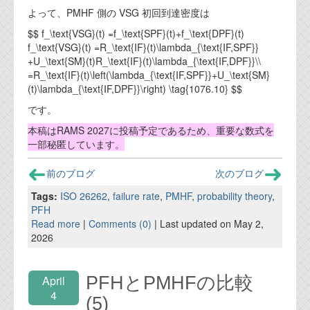
よって、PMHF 側の VSG 初回到達密度は
$$ f_\text{VSG}(t) =f_\text{SPF}(t)+f_\text{DPF}(t)
f_\text{VSG}(t) =R_\text{IF}(t)\lambda_{\text{IF,SPF}}
+U_\text{SM}(t)R_\text{IF}(t)\lambda_{\text{IF,DPF}}\\
=R_\text{IF}(t)\left(\lambda_{\text{IF,SPF}}+U_\text{SM}
(t)\lambda_{\text{IF,DPF}}\right) \tag{1076.10} $$
です。
本稿はRAMS 2027に投稿予定であるため、重要な数式を
一部秘匿しています。
前のブログ
次のブログ
Tags:
ISO 26262
,
failure rate
,
PMHF
,
probability theory
,
PFH
Read more
|
Comments (0)
| Last updated on May 2,
2026
PFHとPMHFの比較
April
4
(5)