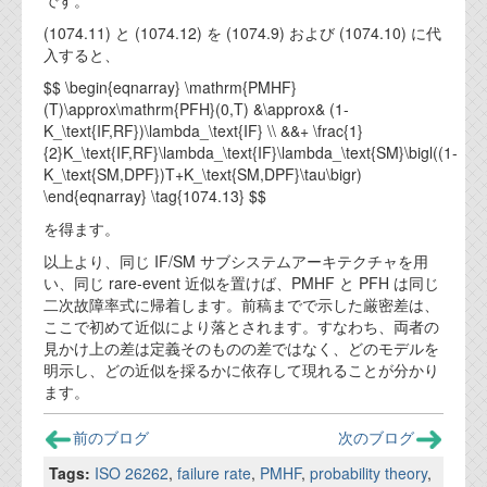
です。
(1074.11) と (1074.12) を (1074.9) および (1074.10) に代
入すると、
$$ \begin{eqnarray} \mathrm{PMHF}
(T)\approx\mathrm{PFH}(0,T) &\approx& (1-
K_\text{IF,RF})\lambda_\text{IF} \\ &&+ \frac{1}
{2}K_\text{IF,RF}\lambda_\text{IF}\lambda_\text{SM}\bigl((1-
K_\text{SM,DPF})T+K_\text{SM,DPF}\tau\bigr)
\end{eqnarray} \tag{1074.13} $$
を得ます。
以上より、同じ IF/SM サブシステムアーキテクチャを用
い、同じ rare-event 近似を置けば、PMHF と PFH は同じ
二次故障率式に帰着します。前稿までで示した厳密差は、
ここで初めて近似により落とされます。すなわち、両者の
見かけ上の差は定義そのものの差ではなく、どのモデルを
明示し、どの近似を採るかに依存して現れることが分かり
ます。
前のブログ
次のブログ
Tags:
ISO 26262
,
failure rate
,
PMHF
,
probability theory
,