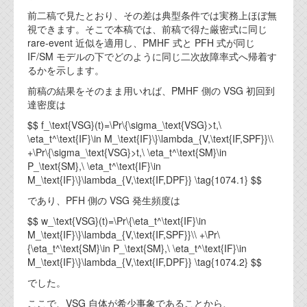
前二稿で見たとおり、その差は典型条件では実務上ほぼ無
視できます。そこで本稿では、前稿で得た厳密式に同じ
rare-event 近似を適用し、PMHF 式と PFH 式が同じ
IF/SM モデルの下でどのように同じ二次故障率式へ帰着す
るかを示します。
前稿の結果をそのまま用いれば、PMHF 側の VSG 初回到
達密度は
$$ f_\text{VSG}(t)=\Pr\{\sigma_\text{VSG}>t,\
\eta_t^\text{IF}\in M_\text{IF}\}\lambda_{V,\text{IF,SPF}}\\
+\Pr\{\sigma_\text{VSG}>t,\ \eta_t^\text{SM}\in
P_\text{SM},\ \eta_t^\text{IF}\in
M_\text{IF}\}\lambda_{V,\text{IF,DPF}} \tag{1074.1} $$
であり、PFH 側の VSG 発生頻度は
$$ w_\text{VSG}(t)=\Pr\{\eta_t^\text{IF}\in
M_\text{IF}\}\lambda_{V,\text{IF,SPF}}\\ +\Pr\
{\eta_t^\text{SM}\in P_\text{SM},\ \eta_t^\text{IF}\in
M_\text{IF}\}\lambda_{V,\text{IF,DPF}} \tag{1074.2} $$
でした。
ここで、VSG 自体が希少事象であることから、