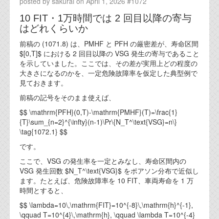
posted by sakurai on April 1, 2026 #1072
10 FIT・1万時間では 2 回目以降の寄与
はどれくらいか
前稿の (1071.8) は、PMHF と PFH の厳密差が、寿命区間
$[0,T]$ における 2 回目以降の VSG 発生の寄与であること
を示していました。ここでは、その差が実用上どの程度の
大きさになるのかを、一定危険故障率を仮定した典型例で
見ておきます。
前稿の記号をそのまま使えば、
$$ \mathrm{PFH}(0,T)-\mathrm{PMHF}(T)=\frac{1}
{T}\sum_{n=2}^{\infty}(n-1)\Pr\{N_T^\text{VSG}=n\}
\tag{1072.1} $$
です。
ここで、VSG の発生率を一定とみなし、寿命区間内の
VSG 発生回数 $N_T^\text{VSG}$ をポアソン分布で近似し
ます。たとえば、危険故障率を 10 FIT、車両寿命を 1 万
時間とすると、
$$ \lambda=10\,\mathrm{FIT}=10^{-8}\,\mathrm{h}^{-1},
\qquad T=10^{4}\,\mathrm{h}, \qquad \lambda T=10^{-4}