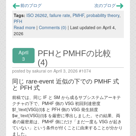
前のブログ
次のブログ
Tags:
ISO 26262
,
failure rate
,
PMHF
,
probability theory
,
PFH
Read more
|
Comments (0)
| Last updated on April 4,
2026
PFHとPMHFの比較
April
3
(4)
posted by sakurai on April 3, 2026 #1074
同じ rare-event 近似の下での PMHF 式
と PFH 式
前稿では、同じ IF と SM から成るサブシステムアーキテ
クチャの下で、PMHF 側の VSG 初回到達密度
$f_\text{VSG}(t)$ と PFH 側の VSG 発生頻度
$w_\text{VSG}(t)$ を厳密に導出しました。その結果、両
者の厳密差は、PMHF 側にだけ「まだ一度も VSG が起き
ていない」という条件が付くことに由来することが分かり
ました。