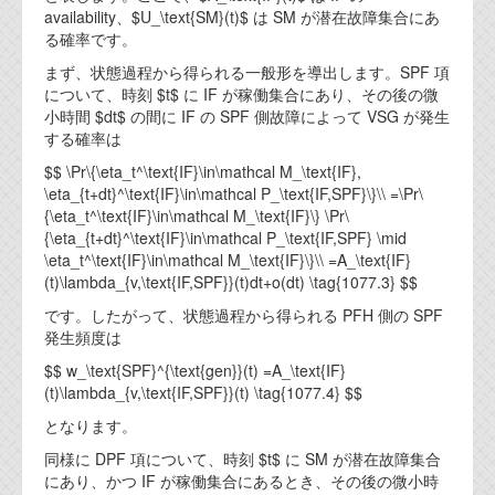
資料閲覧パスワードをお問い合わせ頂き
availability、$U_\text{SM}(t)$ は SM が潜在故障集合にあ
ログインをお願い致します。アカウント
る確率です。
名は"opendocument"です。
まず、状態過程から得られる一般形を導出します。SPF 項
について、時刻 $t$ に IF が稼働集合にあり、その後の微
機能安全用語集
小時間 $dt$ の間に IF の SPF 側故障によって VSG が発生
する確率は
設計用語集
$$ \Pr\{\eta_t^\text{IF}\in\mathcal M_\text{IF},
オンラインショップ
\eta_{t+dt}^\text{IF}\in\mathcal P_\text{IF,SPF}\}\\ =\Pr\
{\eta_t^\text{IF}\in\mathcal M_\text{IF}\} \Pr\
{\eta_{t+dt}^\text{IF}\in\mathcal P_\text{IF,SPF} \mid
お問い合わせ
\eta_t^\text{IF}\in\mathcal M_\text{IF}\}\\ =A_\text{IF}
(t)\lambda_{v,\text{IF,SPF}}(t)dt+o(dt) \tag{1077.3} $$
FAQ
です。したがって、状態過程から得られる PFH 側の SPF
発生頻度は
お問い合わせフォーム
$$ w_\text{SPF}^{\text{gen}}(t) =A_\text{IF}
(t)\lambda_{v,\text{IF,SPF}}(t) \tag{1077.4} $$
となります。
同様に DPF 項について、時刻 $t$ に SM が潜在故障集合
にあり、かつ IF が稼働集合にあるとき、その後の微小時