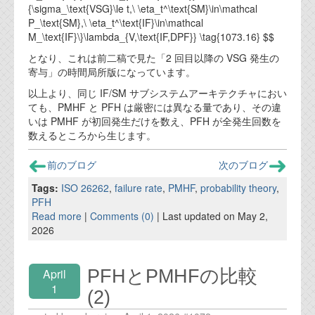
{\sigma_\text{VSG}\le t,\ \eta_t^\text{SM}\in\mathcal
P_\text{SM},\ \eta_t^\text{IF}\in\mathcal
M_\text{IF}\}\lambda_{V,\text{IF,DPF}} \tag{1073.16} $$
となり、これは前二稿で見た「2 回目以降の VSG 発生の
寄与」の時間局所版になっています。
以上より、同じ IF/SM サブシステムアーキテクチャにおい
ても、PMHF と PFH は厳密には異なる量であり、その違
いは PMHF が初回発生だけを数え、PFH が全発生回数を
数えるところから生じます。
前のブログ
次のブログ
Tags:
ISO 26262
,
failure rate
,
PMHF
,
probability theory
,
PFH
Read more
|
Comments (0)
| Last updated on May 2,
2026
PFHとPMHFの比較
April
1
(2)