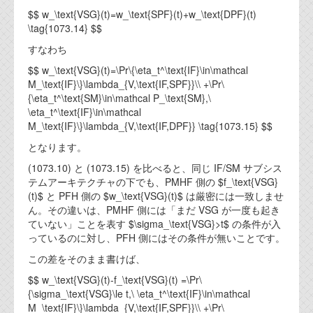
$$ w_\text{VSG}(t)=w_\text{SPF}(t)+w_\text{DPF}(t)
\tag{1073.14} $$
すなわち
$$ w_\text{VSG}(t)=\Pr\{\eta_t^\text{IF}\in\mathcal
M_\text{IF}\}\lambda_{V,\text{IF,SPF}}\\ +\Pr\
{\eta_t^\text{SM}\in\mathcal P_\text{SM},\
\eta_t^\text{IF}\in\mathcal
M_\text{IF}\}\lambda_{V,\text{IF,DPF}} \tag{1073.15} $$
となります。
(1073.10) と (1073.15) を比べると、同じ IF/SM サブシス
テムアーキテクチャの下でも、PMHF 側の $f_\text{VSG}
(t)$ と PFH 側の $w_\text{VSG}(t)$ は厳密には一致しませ
ん。その違いは、PMHF 側には「まだ VSG が一度も起き
ていない」ことを表す $\sigma_\text{VSG}>t$ の条件が入
っているのに対し、PFH 側にはその条件が無いことです。
この差をそのまま書けば、
$$ w_\text{VSG}(t)-f_\text{VSG}(t) =\Pr\
{\sigma_\text{VSG}\le t,\ \eta_t^\text{IF}\in\mathcal
M_\text{IF}\}\lambda_{V,\text{IF,SPF}}\\ +\Pr\