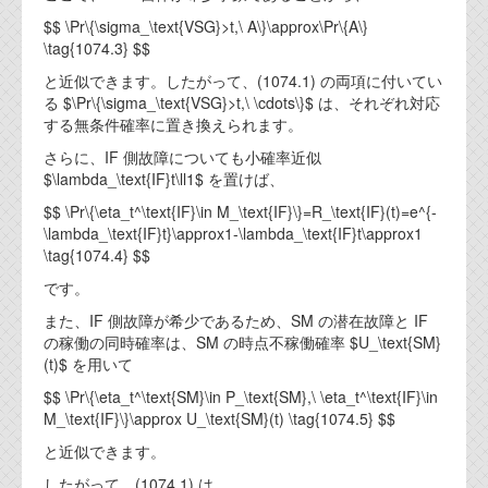
$$ \Pr\{\sigma_\text{VSG}>t,\ A\}\approx\Pr\{A\}
\tag{1074.3} $$
と近似できます。したがって、(1074.1) の両項に付いてい
る $\Pr\{\sigma_\text{VSG}>t,\ \cdots\}$ は、それぞれ対応
する無条件確率に置き換えられます。
さらに、IF 側故障についても小確率近似
$\lambda_\text{IF}t\ll1$ を置けば、
$$ \Pr\{\eta_t^\text{IF}\in M_\text{IF}\}=R_\text{IF}(t)=e^{-
\lambda_\text{IF}t}\approx1-\lambda_\text{IF}t\approx1
\tag{1074.4} $$
です。
また、IF 側故障が希少であるため、SM の潜在故障と IF
の稼働の同時確率は、SM の時点不稼働確率 $U_\text{SM}
(t)$ を用いて
$$ \Pr\{\eta_t^\text{SM}\in P_\text{SM},\ \eta_t^\text{IF}\in
M_\text{IF}\}\approx U_\text{SM}(t) \tag{1074.5} $$
と近似できます。
したがって、(1074.1) は