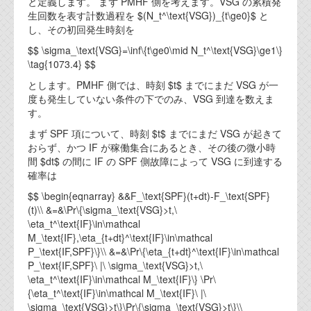
と定義します。 まず PMHF 側を考えます。VSG の累積発
生回数を表す計数過程を $(N_t^\text{VSG})_{t\ge0}$ と
し、その初回発生時刻を
$$ \sigma_\text{VSG}=\inf\{t\ge0\mid N_t^\text{VSG}\ge1\}
\tag{1073.4} $$
とします。PMHF 側では、時刻 $t$ までにまだ VSG が一
度も発生していない条件の下でのみ、VSG 到達を数えま
す。
まず SPF 項について、時刻 $t$ までにまだ VSG が起きて
おらず、かつ IF が稼働集合にあるとき、その後の微小時
間 $dt$ の間に IF の SPF 側故障によって VSG に到達する
確率は
$$ \begin{eqnarray} &&F_\text{SPF}(t+dt)-F_\text{SPF}
(t)\\ &=&\Pr\{\sigma_\text{VSG}>t,\
\eta_t^\text{IF}\in\mathcal
M_\text{IF},\eta_{t+dt}^\text{IF}\in\mathcal
P_\text{IF,SPF}\}\\ &=&\Pr\{\eta_{t+dt}^\text{IF}\in\mathcal
P_\text{IF,SPF}\ |\ \sigma_\text{VSG}>t,\
\eta_t^\text{IF}\in\mathcal M_\text{IF}\} \Pr\
{\eta_t^\text{IF}\in\mathcal M_\text{IF}\ |\
\sigma_\text{VSG}>t\}\Pr\{\sigma_\text{VSG}>t\}\\