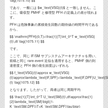
\tag{1075.10} $$
であり、一般には $w_\text{VSG}(t)$ と一致しません。こ
こに、吸収型 PMHF と修理型 PFH の定義上の差が現れま
す。
PFH は危険事象の累積発生回数の期待値の時間平均である
から、
$$ \mathrm{PFH}(0,T)=\frac{1}{T}\int_0^T w_\text{VSG}
(t)\,dt \tag{1075.11} $$
です。
ここで、同じ IF/SM サブシステムアーキテクチャを用い、
前稿と同じ rare-event 近似を適用すると、PMHF 側の到
達密度と PFH 側の発生頻度はいずれも
$$ f_\text{VSG}(t)\approx w_\text{VSG}
(t)\approx\lambda_\text{IF,SPF}+\lambda_\text{IF,DPF}U_\text{
(t) \tag{1075.12} $$
となります。したがって、両者は同じ周期平均
$$ \frac{1}{T}\int_0^T U_\text{SM}(t)\,dt\approx\frac{1}
{2}\lambda_\text{SM}\bigl((1-
K_\text{SM,DPF})T+K_\text{SM,DPF}\tau\bigr)