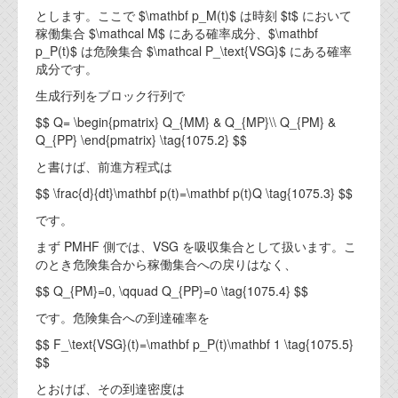
とします。ここで $\mathbf p_M(t)$ は時刻 $t$ において
稼働集合 $\mathcal M$ にある確率成分、$\mathbf
p_P(t)$ は危険集合 $\mathcal P_\text{VSG}$ にある確率
成分です。
生成行列をブロック行列で
$$ Q= \begin{pmatrix} Q_{MM} & Q_{MP}\\ Q_{PM} &
Q_{PP} \end{pmatrix} \tag{1075.2} $$
と書けば、前進方程式は
$$ \frac{d}{dt}\mathbf p(t)=\mathbf p(t)Q \tag{1075.3} $$
です。
まず PMHF 側では、VSG を吸収集合として扱います。こ
のとき危険集合から稼働集合への戻りはなく、
$$ Q_{PM}=0, \qquad Q_{PP}=0 \tag{1075.4} $$
です。危険集合への到達確率を
$$ F_\text{VSG}(t)=\mathbf p_P(t)\mathbf 1 \tag{1075.5}
$$
とおけば、その到達密度は