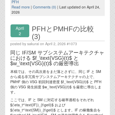
PFH
Read more
|
Comments (0)
| Last updated on April 24,
2026
PFHとPMHFの比較
April
2
(3)
posted by sakurai on April 2, 2026 #1073
同じ IF/SM サブシステムアーキテクチャ
における $f_\text{VSG}(t)$ と
$w_\text{VSG}(t)$ の厳密導出
本稿では、その高次差をまだ落とさずに、同じ IF と SM
から成る非冗長サブシステムアーキテクチャの上で、
PMHF 側の VSG 初回到達密度 $f_\text{VSG}(t)$ と PFH
側の VSG 発生頻度 $w_\text{VSG}(t)$ を厳密に導出しま
す。
ここでは、IF と SM に対応する確率過程をそれぞれ
$(\eta_t^\text{IF})_{t\ge0}$ および
$(\eta_t^\text{SM})_{t\ge0}$ とします。IF の稼働集合を