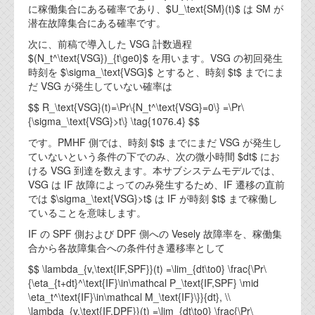
に稼働集合にある確率であり、$U_\text{SM}(t)$ は SM が
潜在故障集合にある確率です。
次に、前稿で導入した VSG 計数過程
$(N_t^\text{VSG})_{t\ge0}$ を用います。VSG の初回発生
時刻を $\sigma_\text{VSG}$ とすると、時刻 $t$ までにま
だ VSG が発生していない確率は
$$ R_\text{VSG}(t)=\Pr\{N_t^\text{VSG}=0\} =\Pr\
{\sigma_\text{VSG}>t\} \tag{1076.4} $$
です。PMHF 側では、時刻 $t$ までにまだ VSG が発生し
ていないという条件の下でのみ、次の微小時間 $dt$ にお
ける VSG 到達を数えます。本サブシステムモデルでは、
VSG は IF 故障によってのみ発生するため、IF 遷移の直前
では $\sigma_\text{VSG}>t$ は IF が時刻 $t$ まで稼働し
ていることを意味します。
IF の SPF 側および DPF 側への Vesely 故障率を、稼働集
合から各故障集合への条件付き遷移率として
$$ \lambda_{v,\text{IF,SPF}}(t) =\lim_{dt\to0} \frac{\Pr\
{\eta_{t+dt}^\text{IF}\in\mathcal P_\text{IF,SPF} \mid
\eta_t^\text{IF}\in\mathcal M_\text{IF}\}}{dt}, \\
\lambda_{v,\text{IF,DPF}}(t) =\lim_{dt\to0} \frac{\Pr\