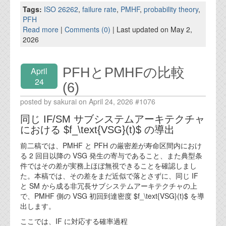
Tags:
ISO 26262
,
failure rate
,
PMHF
,
probability theory
,
PFH
Read more
|
Comments (0)
| Last updated on May 2,
2026
PFHとPMHFの比較
April
24
(6)
posted by sakurai on April 24, 2026 #1076
同じ IF/SM サブシステムアーキテクチャ
における $f_\text{VSG}(t)$ の導出
前二稿では、PMHF と PFH の厳密差が寿命区間内におけ
る 2 回目以降の VSG 発生の寄与であること、また典型条
件ではその差が実務上ほぼ無視できることを確認しまし
た。本稿では、その差をまだ近似で落とさずに、同じ IF
と SM から成る非冗長サブシステムアーキテクチャの上
で、PMHF 側の VSG 初回到達密度 $f_\text{VSG}(t)$ を導
出します。
ここでは、IF に対応する確率過程