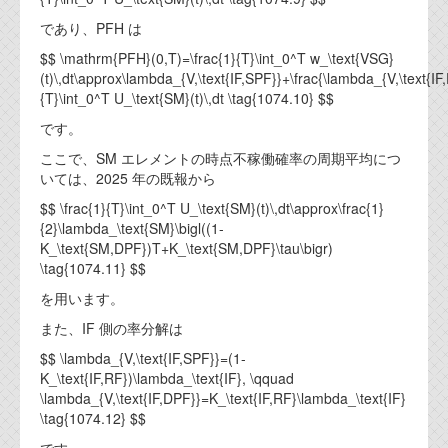
であり、PFH は
$$ \mathrm{PFH}(0,T)=\frac{1}{T}\int_0^T w_\text{VSG}
(t)\,dt\approx\lambda_{V,\text{IF,SPF}}+\frac{\lambda_{V,\text{IF
{T}\int_0^T U_\text{SM}(t)\,dt \tag{1074.10} $$
です。
ここで、SM エレメントの時点不稼働確率の周期平均につ
いては、2025 年の既報から
$$ \frac{1}{T}\int_0^T U_\text{SM}(t)\,dt\approx\frac{1}
{2}\lambda_\text{SM}\bigl((1-
K_\text{SM,DPF})T+K_\text{SM,DPF}\tau\bigr)
\tag{1074.11} $$
を用います。
また、IF 側の率分解は
$$ \lambda_{V,\text{IF,SPF}}=(1-
K_\text{IF,RF})\lambda_\text{IF}, \qquad
\lambda_{V,\text{IF,DPF}}=K_\text{IF,RF}\lambda_\text{IF}
\tag{1074.12} $$