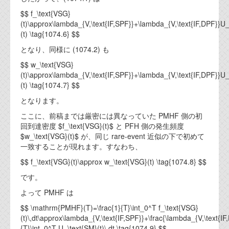
$$ f_\text{VSG}
(t)\approx\lambda_{V,\text{IF,SPF}}+\lambda_{V,\text{IF,DPF}}U
(t) \tag{1074.6} $$
となり、同様に (1074.2) も
$$ w_\text{VSG}
(t)\approx\lambda_{V,\text{IF,SPF}}+\lambda_{V,\text{IF,DPF}}U
(t) \tag{1074.7} $$
となります。
ここに、前稿までは厳密には異なっていた PMHF 側の初
回到達密度 $f_\text{VSG}(t)$ と PFH 側の発生頻度
$w_\text{VSG}(t)$ が、同じ rare-event 近似の下で初めて
一致することが現れます。すなわち、
$$ f_\text{VSG}(t)\approx w_\text{VSG}(t) \tag{1074.8} $$
です。
よって PMHF は
$$ \mathrm{PMHF}(T)=\frac{1}{T}\int_0^T f_\text{VSG}
(t)\,dt\approx\lambda_{V,\text{IF,SPF}}+\frac{\lambda_{V,\text{IF
{T}\int_0^T U_\text{SM}(t)\,dt \tag{1074.9} $$