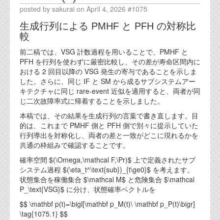
posted by sakurai on April 4, 2026 #1075
生成行列による PMHF と PFH の対称比
較
前二稿では、VSG 計数過程を用いることで、PMHF と
PFH を行列を使わずに厳密比較し、その差が寿命区間内に
おける 2 回目以降の VSG 発生の寄与であることを示しま
した。さらに、同じ IF と SM から成るサブシステムアー
キテクチャに同じ rare-event 近似を適用すると、両者が同
じ二次故障率式に帰着することを示しました。
本稿では、その結果を生成行列の言葉で書き直します。目
的は、これまで PMHF 側と PFH 側で別々に提示していた
行列導出を対称化し、両者の差と一致がどこに現れるかを
共通の枠組みで確認することです。
確率空間 $(\Omega,\mathcal F,\Pr)$ 上で定義されたサブ
システム過程 $(\eta_t^\text{sub})_{t\ge0}$ を考えます。
状態集合を稼働集合 $\mathcal M$ と危険集合 $\mathcal
P_\text{VSG}$ に分け、状態確率ベクトルを
$$ \mathbf p(t)=\bigl[\mathbf p_M(t)\ \mathbf p_P(t)\bigr]
\tag{1075.1} $$