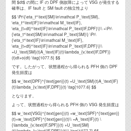
間 $dt$ の間に IF の DPF 側故障によって VSG が発生する
確率は、IF fault と SM fault の独立性より
$$ \Pr\{\eta_t^\text{SM}\in\mathcal P_\text{SM},
\eta_t^\text{IF}\in\mathcal M_\text{IF},
\eta_{t+dt}^\text{IF}\in\mathcal P_\text{IF,DPF}\}\\ =\Pr\
{\eta_t^\text{SM}\in\mathcal P_\text{SM}\} \Pr\
{\eta_t^\text{IF}\in\mathcal M_\text{IF},
\eta_{t+dt}^\text{IF}\in\mathcal P_\text{IF,DPF}\}\\
=U_\text{SM}(t)A_\text{IF}(t)\lambda_{v,\text{IF,DPF}}
(t)dt+o(dt) \tag{1077.5} $$
です。したがって、状態過程から得られる PFH 側の DPF
発生頻度は
$$ w_\text{DPF}^{\text{gen}}(t) =U_\text{SM}(t)A_\text{IF}
(t)\lambda_{v,\text{IF,DPF}}(t) \tag{1077.6} $$
となります。
よって、状態過程から得られる PFH 側の VSG 発生頻度は
$$ w_\text{VSG}^{\text{gen}}(t) =w_\text{SPF}^{\text{gen}}
(t)+w_\text{DPF}^{\text{gen}}(t)\\ =A_\text{IF}(t) \
{\lambda_{v,\text{IF,SPF}}(t) +U_\text{SM}
(t)\lambda_{v,\text{IF,DPF}}(t)\} \tag{1077.7} $$