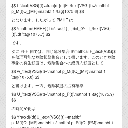
$$ f_\text{VSG}(t)=\frac{d}{dt}F_\text{VSG}(t)=\mathbf
p_M(t)Q_{MP}\mathbf 1 \tag{1075.6} $$
となります。したがって PMHF は
$$ \mathrm{PMHF}(T)=\frac{1}{T}\int_0^T f_\text{VSG}
(t)\,dt \tag{1075.7} $$
です。
次に PFH 側では、同じ危険集合 $\mathcal P_\text{VSG}$
を修理可能な危険状態集合として扱います。このとき危険
事象の発生頻度は、危険集合への総流入頻度として
$$ w_\text{VSG}(t)=\mathbf p_M(t)Q_{MP}\mathbf 1
\tag{1075.8} $$
と書けます。一方、危険状態の占有確率
$$ U_\text{VSG}(t)=\mathbf p_P(t)\mathbf 1 \tag{1075.9}
$$
の時間変化は
$$ \frac{d}{dt}U_\text{VSG}(t)=\mathbf
p_M(t)Q_{MP}\mathbf 1-\mathbf p_P(t)Q_{PM}\mathbf 1