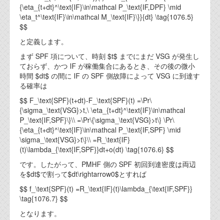
{\eta_{t+dt}^\text{IF}\in\mathcal P_\text{IF,DPF} \mid
\eta_t^\text{IF}\in\mathcal M_\text{IF}\}}{dt} \tag{1076.5}
$$
と定義します。
まず SPF 項について、時刻 $t$ までにまだ VSG が発生し
ておらず、かつ IF が稼働集合にあるとき、その後の微小
時間 $dt$ の間に IF の SPF 側故障によって VSG に到達す
る確率は
$$ F_\text{SPF}(t+dt)-F_\text{SPF}(t) =\Pr\
{\sigma_\text{VSG}>t,\ \eta_{t+dt}^\text{IF}\in\mathcal
P_\text{IF,SPF}\}\\ =\Pr\{\sigma_\text{VSG}>t\} \Pr\
{\eta_{t+dt}^\text{IF}\in\mathcal P_\text{IF,SPF} \mid
\sigma_\text{VSG}>t\}\\ =R_\text{IF}
(t)\lambda_{\text{IF,SPF}}dt+o(dt) \tag{1076.6} $$
です。したがって、PMHF 側の SPF 初回到達密度は両辺
を$dt$で割って$dt\rightarrow0$とすれば
$$ f_\text{SPF}(t) =R_\text{IF}(t)\lambda_{\text{IF,SPF}}
\tag{1076.7} $$
となります。