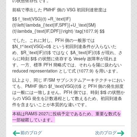
の状態依存性です。
前稿で導出した PMHF 側の VSG 初回到達密度は
$$ f_\text{VSG}(t) =R_\text{IF}
(t)\left(\lambda_{\text{IF,SPF}}+U_\text{SM}
(t)\lambda_{\text{IF,DPF}}\right) \tag{1077.9} $$
でした。これに対し、PFH 側の一般形では
$N_t^\text{VSG}=0$ という初回到達条件が入らないた
め、$R_\text{IF}(t)$ ではなく $A_\text{IF}(t)$ が現れ、さ
らに時刻 $t$ の状態に依存する Vesely 故障率が現れま
す。一方、標準 PFH 簡略式では、それらを陽に扱わない
reduced representation として式 (1077.9) を用います。
以上より、同じ IF/SM サブシステムアーキテクチャにおい
ても、PMHF 側の $f_\text{VSG}(t)$ と PFH 側の発生頻度
は一般には一致しません。PFH 側では、時刻 $t$ の状態か
らの VSG 発生を計数過程として数えるため、初回到達条
件を含まないことが本質的な違いです。
本稿はRAMS 2027に投稿予定であるため、重要な数式を
一部秘匿しています。
前のブログ
次のブログ