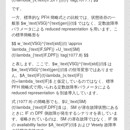
です。
一方、標準的な PFH 簡略式との比較では、状態依存の一
般形 $w_\text{VSG}^{\text{gen}}(t)$ ではなく、定数故障率
パラメータによる reduced representation を用います。こ
の標準簡略形を
$$ w_\text{VSG}^{\text{std}}(t) \approx
\lambda_{\text{IF,SPF}} +U_\text{SM}
(t)\lambda_{\text{IF,DPF}} \tag{1077.8} $$
と表します。ここで、$w_\text{VSG}^{\text{std}}(t)$ は
$w_\text{VSG}^{\text{gen}}(t)$ の恒等変形ではありませ
ん。$A_\text{IF}(t)\lambda_{v,\text{IF}}
(t)=\lambda_\text{IF}$ と仮定しているのではなく、標準
PFH 簡略式で用いられる定数故障率パラメータによる
reduced representation を別途導入しています。
式 (1077.9) の簡略形でも、$U_\text{SM}
(t)\lambda_{\text{IF,DPF}}$ は、SM が潜在故障状態にある
ときに IF の DPF 側故障が発生するシナリオを表していま
す。省略されているのは、SM の潜在故障ではなく、IF 側
の availability factor $A_\text{IF}(t)$ および Vesely 故障率