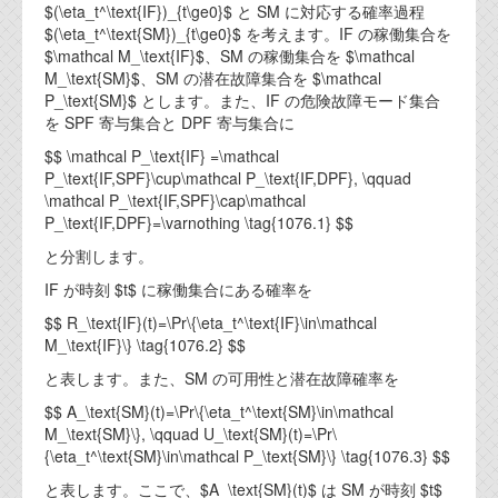
$(\eta_t^\text{IF})_{t\ge0}$ と SM に対応する確率過程
$(\eta_t^\text{SM})_{t\ge0}$ を考えます。IF の稼働集合を
$\mathcal M_\text{IF}$、SM の稼働集合を $\mathcal
M_\text{SM}$、SM の潜在故障集合を $\mathcal
P_\text{SM}$ とします。また、IF の危険故障モード集合
を SPF 寄与集合と DPF 寄与集合に
$$ \mathcal P_\text{IF} =\mathcal
P_\text{IF,SPF}\cup\mathcal P_\text{IF,DPF}, \qquad
\mathcal P_\text{IF,SPF}\cap\mathcal
P_\text{IF,DPF}=\varnothing \tag{1076.1} $$
と分割します。
IF が時刻 $t$ に稼働集合にある確率を
$$ R_\text{IF}(t)=\Pr\{\eta_t^\text{IF}\in\mathcal
M_\text{IF}\} \tag{1076.2} $$
と表します。また、SM の可用性と潜在故障確率を
$$ A_\text{SM}(t)=\Pr\{\eta_t^\text{SM}\in\mathcal
M_\text{SM}\}, \qquad U_\text{SM}(t)=\Pr\
{\eta_t^\text{SM}\in\mathcal P_\text{SM}\} \tag{1076.3} $$
と表します。ここで、$A_\text{SM}(t)$ は SM が時刻 $t$