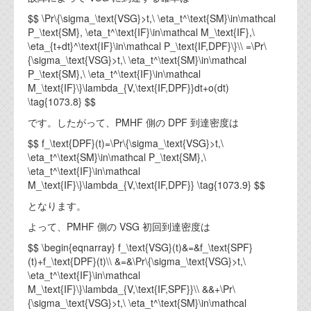
$$ \Pr\{\sigma_\text{VSG}>t,\ \eta_t^\text{SM}\in\mathcal
P_\text{SM}, \eta_t^\text{IF}\in\mathcal M_\text{IF},\
\eta_{t+dt}^\text{IF}\in\mathcal P_\text{IF,DPF}\}\\ =\Pr\
{\sigma_\text{VSG}>t,\ \eta_t^\text{SM}\in\mathcal
P_\text{SM},\ \eta_t^\text{IF}\in\mathcal
M_\text{IF}\}\lambda_{V,\text{IF,DPF}}dt+o(dt)
\tag{1073.8} $$
です。したがって、PMHF 側の DPF 到達密度は
$$ f_\text{DPF}(t)=\Pr\{\sigma_\text{VSG}>t,\
\eta_t^\text{SM}\in\mathcal P_\text{SM},\
\eta_t^\text{IF}\in\mathcal
M_\text{IF}\}\lambda_{V,\text{IF,DPF}} \tag{1073.9} $$
となります。
よって、PMHF 側の VSG 初回到達密度は
$$ \begin{eqnarray} f_\text{VSG}(t)&=&f_\text{SPF}
(t)+f_\text{DPF}(t)\\ &=&\Pr\{\sigma_\text{VSG}>t,\
\eta_t^\text{IF}\in\mathcal
M_\text{IF}\}\lambda_{V,\text{IF,SPF}}\\ &&+\Pr\
{\sigma_\text{VSG}>t,\ \eta_t^\text{SM}\in\mathcal