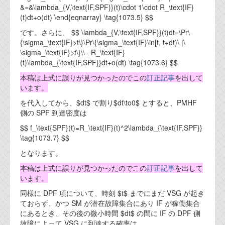
&=&\lambda_{V,\text{IF,SPF}}(t)\cdot 1\cdot R_\text{IF}
(t)dt+o(dt) \end{eqnarray} \tag{1073.5} $$
です。さらに、 $$ \lambda_{V,\text{IF,SPF}}(t)dt=\Pr\
{\sigma_\text{IF}>t\}\Pr\{\sigma_\text{IF}\in[t, t+dt)\ |\
\sigma_\text{IF}>t\}\\ =R_\text{IF}
(t)\lambda_{\text{IF,SPF}}dt+o(dt) \tag{1073.6} $$
本稿は上式に誤りが見つかったのでこの
訂正記事
を出して
います。
を代入してから、$dt$ で割り$dt\to0$ とすると、PMHF
側の SPF 到達密度は
$$ f_\text{SPF}(t)=R_\text{IF}(t)^2\lambda_{\text{IF,SPF}}
\tag{1073.7} $$
となります。
本稿は上式に誤りが見つかったのでこの
訂正記事
を出して
います。
同様に DPF 項について、時刻 $t$ までにまだ VSG が起き
ておらず、かつ SM が潜在故障集合にあり IF が稼働集合
にあるとき、その後の微小時間 $dt$ の間に IF の DPF 側
故障によって VSG に到達する確率は