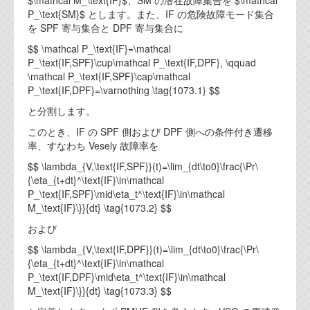
$\mathcal M_\text{IF}$、SM の潜在故障集合を $\mathcal
P_\text{SM}$ とします。また、IF の危険故障モード集合
を SPF 寄与集合と DPF 寄与集合に
$$ \mathcal P_\text{IF}=\mathcal
P_\text{IF,SPF}\cup\mathcal P_\text{IF,DPF}, \qquad
\mathcal P_\text{IF,SPF}\cap\mathcal
P_\text{IF,DPF}=\varnothing \tag{1073.1} $$
と分割します。
このとき、IF の SPF 側および DPF 側への条件付き遷移
率、すなわち Vesely 故障率を
$$ \lambda_{V,\text{IF,SPF}}(t)=\lim_{dt\to0}\frac{\Pr\
{\eta_{t+dt}^\text{IF}\in\mathcal
P_\text{IF,SPF}\mid\eta_t^\text{IF}\in\mathcal
M_\text{IF}\}}{dt} \tag{1073.2} $$
および
$$ \lambda_{V,\text{IF,DPF}}(t)=\lim_{dt\to0}\frac{\Pr\
{\eta_{t+dt}^\text{IF}\in\mathcal
P_\text{IF,DPF}\mid\eta_t^\text{IF}\in\mathcal
M_\text{IF}\}}{dt} \tag{1073.3} $$