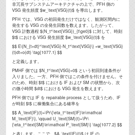
非冗長サブシステムアーキテクチャの上で、PFH 側の
代表ご挨拶
VSG 発生頻度 $w_\text{VSG}(t)$ を導出します。
オフィス
PFH では、VSG の初回発生だけではなく、観測区間内に
発生する VSG の全発生回数を数えます。したがって、
実績
VSG 計数過程 $(N_t^\text{VSG})_{t\ge0}$ に対して、時刻
$t$ における VSG 発生頻度 $w_\text{VSG}(t)$ を
ブログ
$$ E\{N_{t+dt}^\text{VSG}-N_t^\text{VSG}\} =w_\text{VSG}
(t)dt+o(dt) \tag{1077.1} $$
機能安全ブログ
と定義します。
PMHF 側では $N_t^\text{VSG}=0$ という初回到達条件が
設計ブログ
入りました。一方、PFH 側ではこの条件を付けません。そ
のため、時刻 $t$ における IF および SM の状態から、次
テクノロジ
の微小時間 $dt$ における VSG 発生を数えます。
PFH 側では IF を repairable process として扱うため、IF
外部投稿記事
が時刻 $t$ に稼働集合にある確率を
ブログテーマ
$$ A_\text{IF}(t)=\Pr\{\eta_t^\text{IF}\in\mathcal
M_\text{IF}\}, \qquad U_\text{SM}(t)=\Pr\
技術文書
{\eta_t^\text{SM}\in\mathcal P_\text{SM}\} \tag{1077.2} $$
ご希望の方は、お問い合わせページから
と表します。ここで、$A_\text{IF}(t)$ は IF の