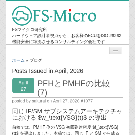
FSマイクロ研究所
ハードウェア設計者視点から、お客様のECUをISO 26262
機能安全に準拠させるコンサルティング会社です
ホーム
»
ブログ
ニュース
Posts Issued in April, 2026
PFHとPMHFの比較
April
業務内容
27
(7)
機能安全コンサルティング
posted by sakurai on April 27, 2026 #1077
同じ IF/SM サブシステムアーキテクチャ
会社案内
における $w_\text{VSG}(t)$ の導出
前稿では、PMHF 側の VSG 初回到達密度 $f_\text{VSG}
会社概要
(t)$ を導出しました。本稿では、同じ IF と SM から成る