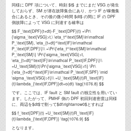
同様に DPF 項について、時刻 $t$ までにまだ VSG が発生
しておらず、SM が潜在故障集合にあり、かつ IF が稼働集
合にあるとき、その後の微小時間 $dt$ の間に IF の DPF
側故障によって VSG に到達する確率は
$$ F_\text{DPF}(t+dt)-F_\text{DPF}(t) =\Pr\
{\sigma_\text{VSG}>t,\ \eta_t^\text{SM}\in\mathcal
P_\text{SM}, \eta_{t+dt}^\text{IF}\in\mathcal
P_\text{IF,DPF}\}\\ =\Pr\{\eta_t^\text{SM}\in\mathcal
P_\text{SM}\} \Pr\{\sigma_\text{VSG}>t,
\eta_{t+dt}^\text{IF}\in\mathcal P_\text{IF,DPF}\}\\
=U_\text{SM}(t)\Pr\{\sigma_\text{VSG}>t\} \Pr\
{\eta_{t+dt}^\text{IF}\in\mathcal P_\text{IF,SPF} \mid
\sigma_\text{VSG}>t\}\\ =U_\text{SM}(t)R_\text{IF}
(t)\lambda_{\text{IF,DPF}}dt+o(dt) \tag{1076.8} $$
です。ここでは、IF fault と SM fault の独立性を用いてい
ます。したがって、PMHF 側の DPF 初回到達密度は同様
に、両辺を$dt$で割って$dt\rightarrow0$とすれば
$$ f_\text{DPF}(t) =U_\text{SM}(t)R_\text{IF}
(t)\lambda_{\text{IF,DPF}} \tag{1076.9} $$
となります。