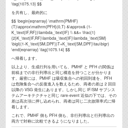
\tag{1075.13} $$
を共有し、最終的に
$$ \begin{eqnarray} \mathrm{PMHF}
(T)\approx\mathrm{PFH}(0,T) &\approx& (1-
K_\text{IF,RF})\lambda_\text{IF} \\ &&+ \frac{1}
{2}K_\text{IF,RF}\lambda_\text{IF}\lambda_\text{SM}
\bigl((1-K_\text{SM,DPF})T+K_\text{SM,DPF}\tau\bigr)
\end{eqnarray} \tag{1075.14} $$
へ帰着します。
以上より、生成行列を用いても、PMHF と PFH の関係は
前稿までの非行列導出と同じ構造を持つことが分かりま
す。厳密には、PMHF は吸収集合への初回到達を、PFH
は危険集合への反復進入を数えるため、両者の差は 2 回目
以降の VSG 発生にあります。しかし同じ IF/SM サブシス
テムアーキテクチャと同じ rare-event 近似の下では、その
差は高次項に押し込められ、両者は同じ二次故障率式に帰
着します。
これで、PMHF 側も PFH 側も、非行列導出と行列導出の
両方で対称に比較できるようになりました。