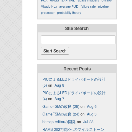
PUA
RAMS
SAPHIRE
Space invaders
Ultra96
Vivado HLx
average PUD
failure rate
pipeline
processor
probability theory
Site Search
Recent Posts
PICによるLEDドライバボードの設計
(5)
on
Aug 8
PICによるLEDドライバボードの設計
(4)
on
Aug 7
GameFSMの改良 (25)
on
Aug 6
GameFSMの改良 (24)
on
Aug 3
bitmap editorの開発
on
Jul 28
RAMS 2027採択へのマイルストーン