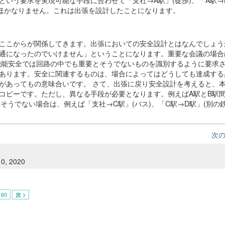
いう要求を実現可能な手段に合わせて「支社→A駅」(徒歩)、「A駅→
にほかなりません。これは出張を設計したことになります。
ここからが関係してきます。出張においての安全設計とはなんでしょう
通になったのでいけません」ということになります。重要な会議の場合
機能安全では回路の中でも重要とそうでないものを識別するように要求
あります。安全に関連するものは、場合によってはどうしても達成する
があってもの意味合いです。 さて、出張に戻り安全設計を考えると、
コピーです。ただし、異なる手段が必要となります。例えばA駅とB駅
そうでない場合は、例えば「支社→C駅」(バス)、「C駅→D駅」(別の鉄
次
10, 2020
60
次 >