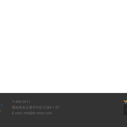
〒460-0011
ウェ
愛知県名古屋市中区大須4-1-57
ト
|
E-mail: info@fs-micro.com