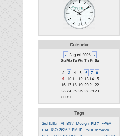
Calendar
<
August 2026
>
Su
Mo
Tu
We
Th
Fr
Sa
1
2
3
4
5
6
7
8
9
10
11
12
13
14
15
16
17
18
19
20
21
22
23
24
25
26
27
28
29
30
31
Tags
Design
AI
BSV
FPGA
2nd Edition
FM-7
ISO 26262
PMHF
FTA
PMHF derivation