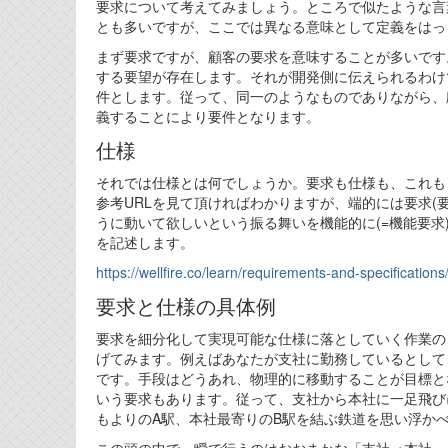
要求について考えてみましょう。ところで似たような言
とも多いですが、ここでは異なる意味として定義をはっ
まず要求ですが、顧客の要求を意味することが多いです
する要望が存在します。それが開発側に伝えられるわけ
件とします。従って、同一のようなものでありながら、
義することにより要件となります。
仕様
それでは仕様とは何でしょうか。要求も仕様も、これも
参考URLを見て頂ければわかりますが、端的には要求(要
うに動いて欲しいという振る舞いを機能的に(=機能要求
を記述します。
https://wellfire.co/learn/requirements-and-specifications
要求と仕様の具体例
要求を細分化して実現可能な仕様に落としていく作業の
げてみます。例えばあなたが支社に勤務しているとして
です。手段はどうあれ、物理的に移動することが目標と
いう要求もあります。従って、支社から本社に一足飛び
もよりのA駅、本社最寄りのB駅を結ぶ鉄道を思い浮か