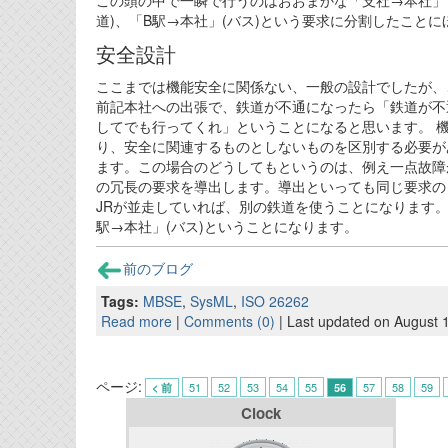
この頭の中で一瞬で行うのはおおまかな「支社→本社」と
道)、「B駅→本社」(バス)という要求に分割したこと
安全設計
ここまでは機能安全に関係ない、一般の設計でしたが、
前記本社への出張で、鉄道が不通になったら「鉄道が不
してでも行ってくれ」ということになると思います。 
り、安全に関連するものとしないものを区別する必要が
ます。この場合のどうしてもというのは、例え一点故障
の冗長の要求を導出します。導出といっても同じ要求の
JRが並走していれば、別の鉄道を使うことになります。
駅→本社」(バス)ということになります。
前のブログ
Tags:
MBSE
,
SysML
,
ISO 26262
Read more
|
Comments (0)
| Last updated on August 
ページ:
51
52
53
54
55
57
58
59
< 前
56
Clock