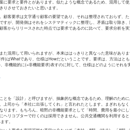
葉に要求と要件とがあります。似たような概念であるため、混用して使
きりさせておきたいと思います。
。顧客要求は文字通り顧客の要望であり、それは整理されておらず、た
ですが、開発側はそれをシステマティックに整理し、矛盾は取り除き、
顧客からリリースされた時点では要求であるのに比べて、要求分析を実
また混用して用いられますが、本来ははっきりと異なった意味がありま
件)はWhatであり、仕様はHowだということです。要求は、方法はと
)、非機能的に(=非機能要求)表すのに対して、仕様はどのようにそれを
/
ことを「設計」と呼びますが、抽象的な概念であるため、理解のために
、上司から「本社に出張してくれ」と言われたとします。まぎれもなく
なります。もちろん、暗黙の非機能要求として「時間、費用を最小にし
にヘリコプターで行くのは採用できません。公共交通機関を利用すると
べます。