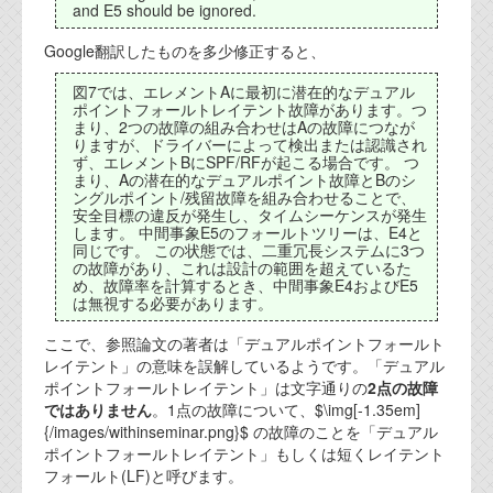
資料閲覧パスワードをお問い合わせ頂き
and E5 should be ignored.
ログインをお願い致します。アカウント
Google翻訳したものを多少修正すると、
名は"opendocument"です。
図7では、エレメントAに最初に潜在的なデュアル
機能安全用語集
ポイントフォールトレイテント故障があります。つ
まり、2つの故障の組み合わせはAの故障につなが
設計用語集
りますが、ドライバーによって検出または認識され
ず、エレメントBにSPF/RFが起こる場合です。 つ
まり、Aの潜在的なデュアルポイント故障とBのシ
オンラインショップ
ングルポイント/残留故障を組み合わせることで、
安全目標の違反が発生し、タイムシーケンスが発生
します。 中間事象E5のフォールトツリーは、E4と
お問い合わせ
同じです。 この状態では、二重冗長システムに3つ
の故障があり、これは設計の範囲を超えているた
め、故障率を計算するとき、中間事象E4およびE5
は無視する必要があります。
FAQ
ここで、参照論文の著者は「デュアルポイントフォールト
お問い合わせフォーム
レイテント」の意味を誤解しているようです。「デュアル
ポイントフォールトレイテント」は文字通りの
2点の故障
ではありません
。1点の故障について、$\img[-1.35em]
{/images/withinseminar.png}$ の故障のことを「デュアル
ポイントフォールトレイテント」もしくは短くレイテント
フォールト(LF)と呼びます。