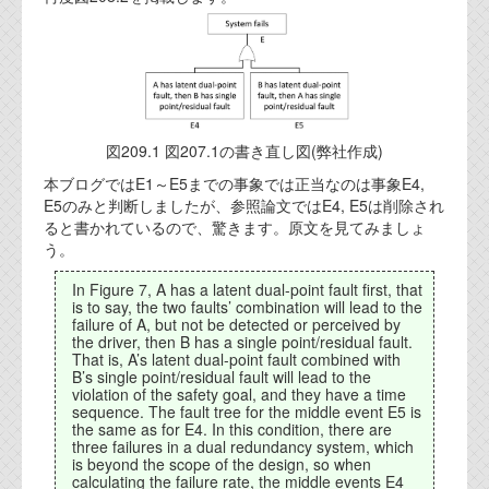
代表ご挨拶
オフィス
実績
図209.1 図207.1の書き直し図(弊社作成)
ブログ
本ブログではE1～E5までの事象では正当なのは事象E4,
E5のみと判断しましたが、参照論文ではE4, E5は削除され
機能安全ブログ
ると書かれているので、驚きます。原文を見てみましょ
う。
設計ブログ
In Figure 7, A has a latent dual-point fault first, that
テクノロジ
is to say, the two faults’ combination will lead to the
failure of A, but not be detected or perceived by
the driver, then B has a single point/residual fault.
That is, A’s latent dual-point fault combined with
外部投稿記事
B’s single point/residual fault will lead to the
violation of the safety goal, and they have a time
ブログテーマ
sequence. The fault tree for the middle event E5 is
the same as for E4. In this condition, there are
three failures in a dual redundancy system, which
技術文書
is beyond the scope of the design, so when
ご希望の方は、お問い合わせページから
calculating the failure rate, the middle events E4