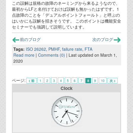
この誤解は規格の故障のネーミングから来るようなので、
最初からLFと名付けておけば誤解も無かったはずです。1
点故障のことを「デュアルポイントフォールト」と呼ぶの
はいかにも誤解を招きそうです。 このポイントは機能安全
セミナーでも強調して説明しています。
前のブログ
次のブログ
Tags:
ISO 26262
,
PMHF
,
failure rate
,
FTA
Read more
|
Comments (0)
| Last updated on March 1,
2020
ページ:
1
2
3
4
5
6
7
9
10
< 前
8
次 >
Clock