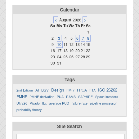
Calendar
<
August 2026
>
Su
Mo
Tu
We
Th
Fr
Sa
1
2
3
4
5
6
7
8
9
10
11
12
13
14
15
16
17
18
19
20
21
22
23
24
25
26
27
28
29
30
31
Tags
Design
ISO 26262
AI
BSV
FPGA
2nd Edition
FM-7
FTA
PMHF
PMHF derivation
PUA
RAMS
SAPHIRE
Space invaders
Ultra96
Vivado HLx
average PUD
failure rate
pipeline processor
probability theory
Site Search