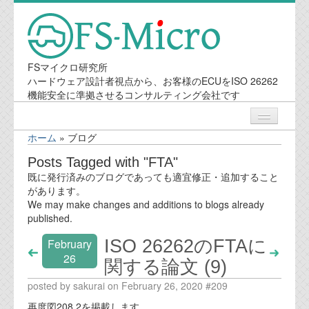
FSマイクロ研究所
ハードウェア設計者視点から、お客様のECUをISO 26262
機能安全に準拠させるコンサルティング会社です
ホーム
»
ブログ
ニュース
Posts Tagged with "FTA"
既に発行済みのブログであっても適宜修正・追加すること
業務内容
があります。
We may make changes and additions to blogs already
published.
機能安全コンサルティング
ISO 26262のFTAに
February
会社案内
26
関する論文 (9)
posted by sakurai on February 26, 2020 #209
会社概要
再度図208.2を掲載します。