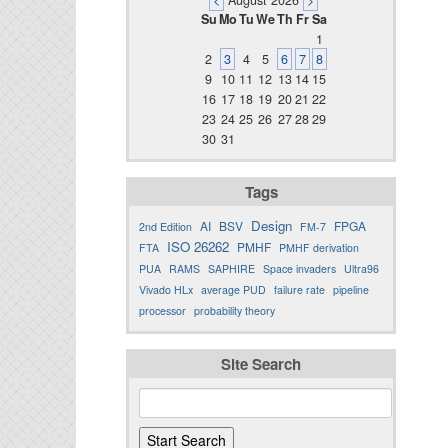
<
August 2026
>
Su
Mo
Tu
We
Th
Fr
Sa
1
2
3
4
5
6
7
8
9
10
11
12
13
14
15
16
17
18
19
20
21
22
23
24
25
26
27
28
29
30
31
Tags
Design
AI
BSV
FPGA
2nd Edition
FM-7
ISO 26262
PMHF
FTA
PMHF derivation
PUA
RAMS
SAPHIRE
Space invaders
Ultra96
Vivado HLx
average PUD
failure rate
pipeline
processor
probability theory
Site Search