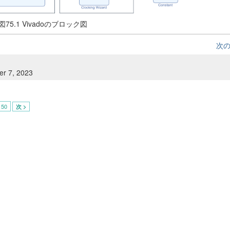
図75.1 Vivadoのブロック図
次
er 7, 2023
50
次 >