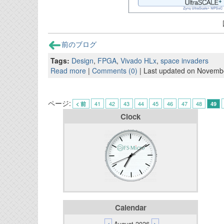
前のブログ
Tags:
Design
,
FPGA
,
Vivado HLx
,
space invaders
Read more
|
Comments (0)
| Last updated on Novemb
ページ:
41
42
43
44
45
46
47
48
< 前
49
Clock
Calendar