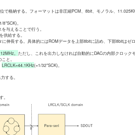
単位で格納する。フォーマットは非圧縮PCM、8bit、モノラル、11.025K
=1/8*SCK)。
レスを与えることで行う。
タを供給する。
データに伸長する。具体的にはROMデータを上部8bitに詰め、下部8bitはゼ
112MHz。
ただし、これを出力しなければ自動的にDACの内部クロック
のこと。
。
LRCLK=44.1KHz
(=1/32*SCK)。
出力する。
す。