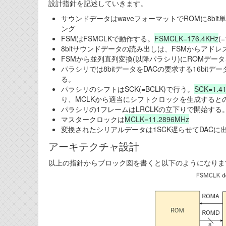
設計指針を記述していきます。
サウンドデータはwaveフォーマットでROMに8bit
ング
FSMはFSMCLKで動作する。
FSMCLK=176.4KHz
(
8bitサウンドデータの読み出しは、FSMからアド
FSMから並列直列変換(以降パラシリ)にROMデー
パラシリでは8bitデータをDACの要求する16bit
る。
パラシリのシフトはSCK(=BCLK)で行う。
SCK=1.4
り、MCLKから適当にシフトクロックを生成すると
パラシリの1フレームはLRCLKの立下りで開始する
マスタークロックは
MCLK=11.2896MHz
変換されたシリアルデータは1SCK遅らせてDACに
アーキテクチャ設計
以上の指針からブロック図を書くと以下のようになりま