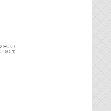
ク(=ビット
と一致して